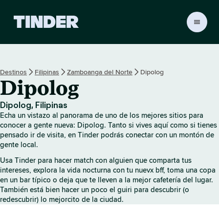
T
i
n
d
e
Destinos
Filipinas
Zamboanga del Norte
Dipolog
r
Dipolog
I
n
i
Dipolog, Filipinas
c
Echa un vistazo al panorama de uno de los mejores sitios para
i
conocer a gente nueva: Dipolog. Tanto si vives aquí como si tienes
o
pensado ir de visita, en Tinder podrás conectar con un montón de
gente local.
Usa Tinder para hacer match con alguien que comparta tus
intereses, explora la vida nocturna con tu nuevx bff, toma una copa
en un bar típico o deja que te lleven a la mejor cafetería del lugar.
También está bien hacer un poco el guiri para descubrir (o
redescubrir) lo mejorcito de la ciudad.