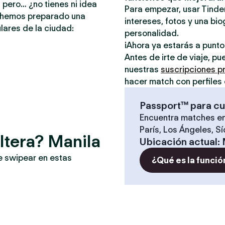
 pero… ¿no tienes ni idea
Para empezar, usar Tinder
e hemos preparado una
intereses, fotos y una bio
lares de la ciudad:
personalidad.
¡Ahora ya estarás a punt
Antes de irte de viaje, p
nuestras
suscripciones 
hacer match con perfiles 
Passport™ para cu
Encuentra matches en
París, Los Ángeles, S
ltera? Manila
Ubicación actual
:
e swipear en estas
¿Qué es la funció