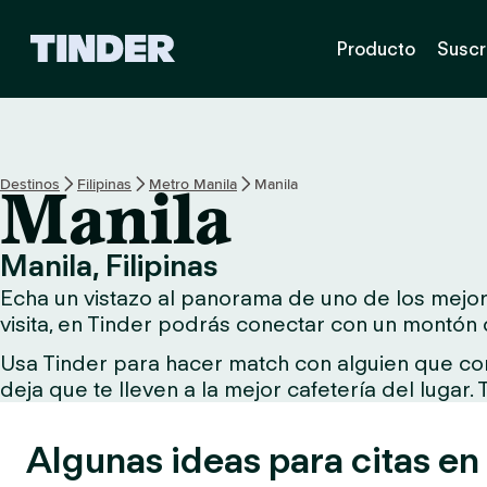
T
Producto
Suscr
i
n
d
e
r
I
Destinos
Filipinas
Metro Manila
Manila
Manila
n
i
c
Manila, Filipinas
i
Echa un vistazo al panorama de uno de los mejore
o
visita, en Tinder podrás conectar con un montón 
Usa Tinder para hacer match con alguien que comp
deja que te lleven a la mejor cafetería del lugar.
Algunas ideas para citas en