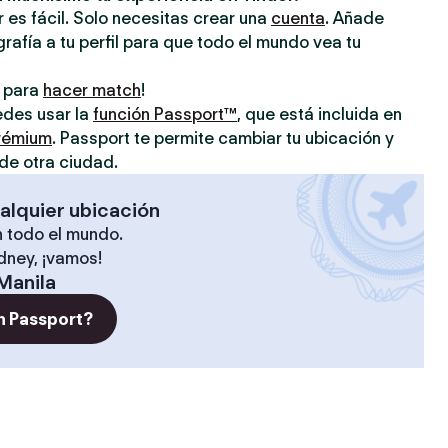
 es fácil. Solo necesitas crear una
cuenta
. Añade
grafía a tu perfil para que todo el mundo vea tu
o para
hacer match
!
uedes usar la
función Passport™
, que está incluida en
prémium
. Passport te permite cambiar tu ubicación y
de otra ciudad.
alquier ubicación
 todo el mundo.
ídney, ¡vamos!
Manila
n Passport?