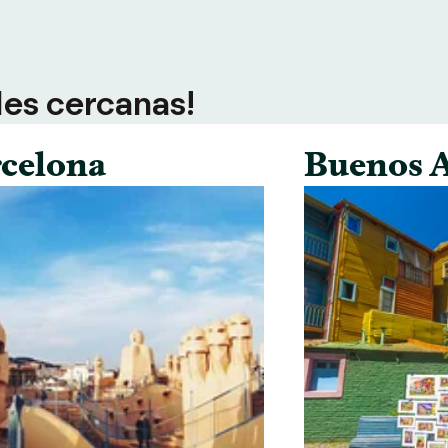
des cercanas!
celona
Buenos A