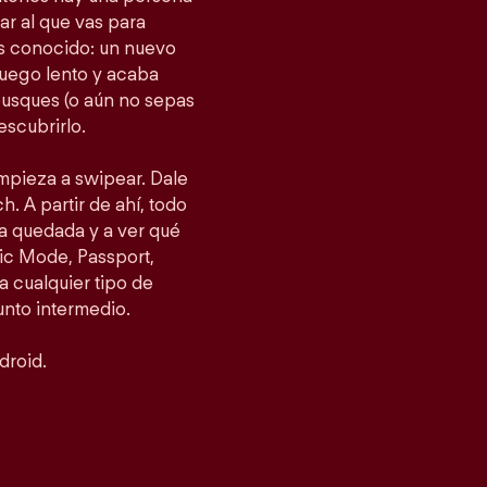
gar al que vas para
as conocido: un nuevo
fuego lento y acaba
busques (o aún no sepas
escubrirlo.
empieza a swipear. Dale
h. A partir de ahí, todo
a quedada y a ver qué
ic Mode, Passport,
 cualquier tipo de
punto intermedio.
droid.