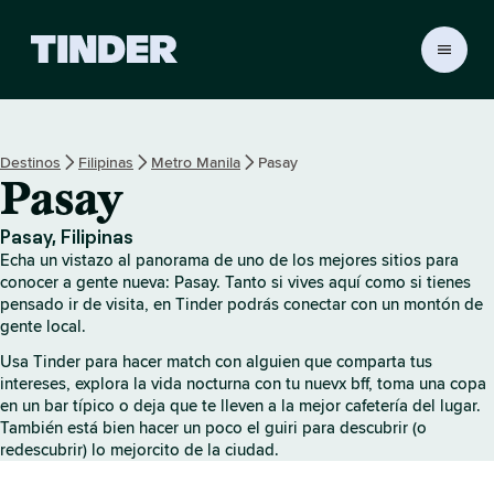
T
i
n
d
e
Destinos
Filipinas
Metro Manila
Pasay
r
Pasay
I
n
i
Pasay, Filipinas
c
Echa un vistazo al panorama de uno de los mejores sitios para
i
conocer a gente nueva: Pasay. Tanto si vives aquí como si tienes
o
pensado ir de visita, en Tinder podrás conectar con un montón de
gente local.
Usa Tinder para hacer match con alguien que comparta tus
intereses, explora la vida nocturna con tu nuevx bff, toma una copa
en un bar típico o deja que te lleven a la mejor cafetería del lugar.
También está bien hacer un poco el guiri para descubrir (o
redescubrir) lo mejorcito de la ciudad.