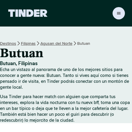
T
i
n
d
e
Destinos
Filipinas
Agusan del Norte
Butuan
r
Butuan
I
n
i
Butuan, Filipinas
c
Echa un vistazo al panorama de uno de los mejores sitios para
i
conocer a gente nueva: Butuan. Tanto si vives aquí como si tienes
o
pensado ir de visita, en Tinder podrás conectar con un montón de
gente local.
Usa Tinder para hacer match con alguien que comparta tus
intereses, explora la vida nocturna con tu nuevx bff, toma una copa
en un bar típico o deja que te lleven a la mejor cafetería del lugar.
También está bien hacer un poco el guiri para descubrir (o
redescubrir) lo mejorcito de la ciudad.