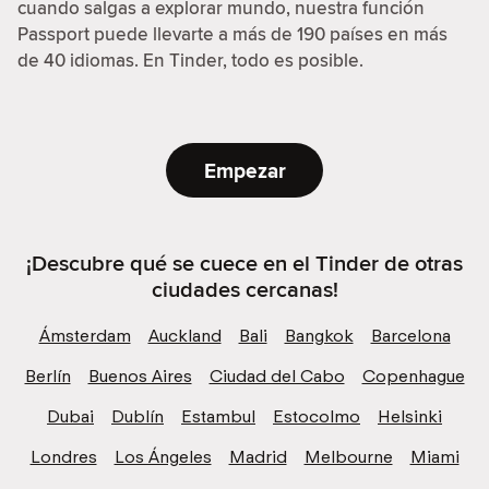
cuando salgas a explorar mundo, nuestra función
Passport puede llevarte a más de 190 países en más
de 40 idiomas. En Tinder, todo es posible.
Empezar
¡Descubre qué se cuece en el Tinder de otras
ciudades cercanas!
Ámsterdam
Auckland
Bali
Bangkok
Barcelona
Berlín
Buenos Aires
Ciudad del Cabo
Copenhague
Dubai
Dublín
Estambul
Estocolmo
Helsinki
Londres
Los Ángeles
Madrid
Melbourne
Miami