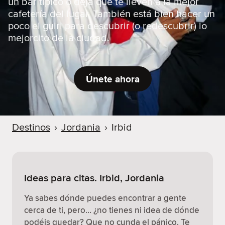
un bar típico o deja que te lleven a la mejor
cafetería del lugar. También está bien hacer un
poco el guiri para descubrir (o redescubrir) lo
mejorcito de la ciudad.
Únete ahora
Destinos
›
Jordania
›
Irbid
Ideas para citas. Irbid, Jordania
Ya sabes dónde puedes encontrar a gente
cerca de ti, pero… ¿no tienes ni idea de dónde
podéis quedar? Que no cunda el pánico. Te