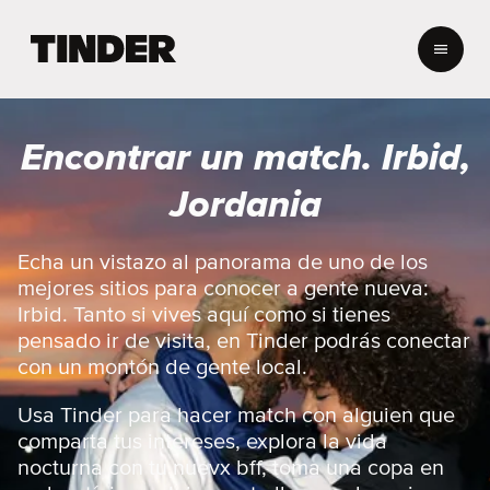
T
i
n
d
e
Encontrar un match. Irbid,
r
I
Jordania
n
i
c
Echa un vistazo al panorama de uno de los
i
mejores sitios para conocer a gente nueva:
o
Irbid. Tanto si vives aquí como si tienes
pensado ir de visita, en Tinder podrás conectar
con un montón de gente local.
Usa Tinder para hacer match con alguien que
comparta tus intereses, explora la vida
nocturna con tu nuevx bff, toma una copa en