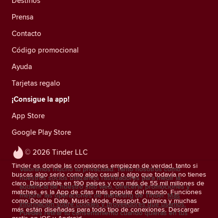
Destinos
Prensa
Contacto
Código promocional
Ayuda
Tarjetas regalo
¡Consigue la app!
App Store
Google Play Store
© 2026 Tinder LLC
Tinder es donde las conexiones empiezan de verdad, tanto si
Valoramos mucho tu privacidad. Tanto nosotros como
buscas algo serio como algo casual o algo que todavía no tienes
nuestros socios utilizamos rastreadores para medir la
claro. Disponible en 190 países y con más de 55 mil millones de
audiencia de nuestro sitio web, ofrecerte promociones y
matches, es la App de citas más popular del mundo. Funciones
mejorar las operaciones de marketing de Tinder.
Más
como Double Date, Music Mode, Passport, Química y muchas
información sobre cookies y proveedores que usamos.
más están diseñadas para todo tipo de conexiones. Descargar
Puedes retirar tu consentimiento cuando quieras en tus
gratis en iOS y Android.