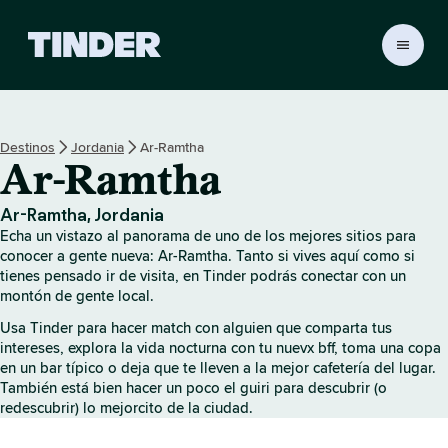
T
i
n
d
e
Destinos
Jordania
Ar-Ramtha
r
Ar-Ramtha
I
n
i
Ar-Ramtha, Jordania
c
Echa un vistazo al panorama de uno de los mejores sitios para
i
conocer a gente nueva: Ar-Ramtha. Tanto si vives aquí como si
o
tienes pensado ir de visita, en Tinder podrás conectar con un
montón de gente local.
Usa Tinder para hacer match con alguien que comparta tus
intereses, explora la vida nocturna con tu nuevx bff, toma una copa
en un bar típico o deja que te lleven a la mejor cafetería del lugar.
También está bien hacer un poco el guiri para descubrir (o
redescubrir) lo mejorcito de la ciudad.