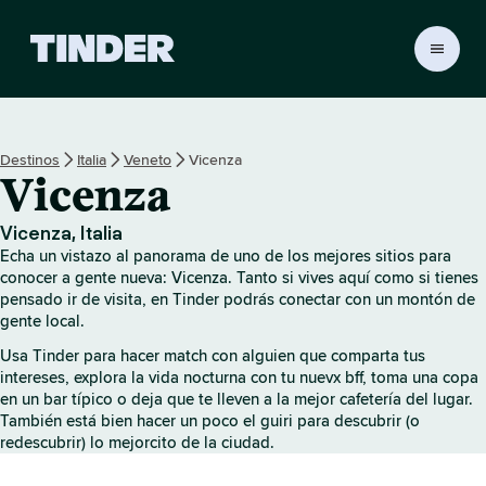
T
i
n
d
e
Destinos
Italia
Veneto
Vicenza
r
Vicenza
I
n
i
Vicenza, Italia
c
Echa un vistazo al panorama de uno de los mejores sitios para
i
conocer a gente nueva: Vicenza. Tanto si vives aquí como si tienes
o
pensado ir de visita, en Tinder podrás conectar con un montón de
gente local.
Usa Tinder para hacer match con alguien que comparta tus
intereses, explora la vida nocturna con tu nuevx bff, toma una copa
en un bar típico o deja que te lleven a la mejor cafetería del lugar.
También está bien hacer un poco el guiri para descubrir (o
redescubrir) lo mejorcito de la ciudad.