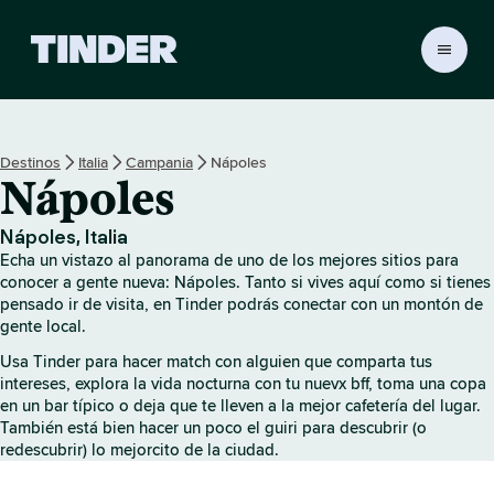
T
i
n
d
e
Destinos
Italia
Campania
Nápoles
r
Nápoles
I
n
i
Nápoles, Italia
c
Echa un vistazo al panorama de uno de los mejores sitios para
i
conocer a gente nueva: Nápoles. Tanto si vives aquí como si tienes
o
pensado ir de visita, en Tinder podrás conectar con un montón de
gente local.
Usa Tinder para hacer match con alguien que comparta tus
intereses, explora la vida nocturna con tu nuevx bff, toma una copa
en un bar típico o deja que te lleven a la mejor cafetería del lugar.
También está bien hacer un poco el guiri para descubrir (o
redescubrir) lo mejorcito de la ciudad.