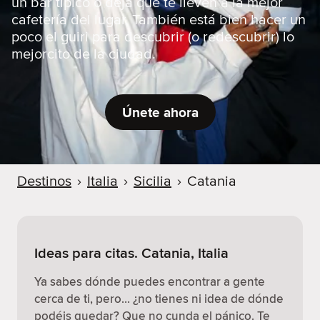
un bar típico o deja que te lleven a la mejor
cafetería del lugar. También está bien hacer un
poco el guiri para descubrir (o redescubrir) lo
mejorcito de la ciudad.
Únete ahora
Destinos
›
Italia
›
Sicilia
›
Catania
Ideas para citas. Catania, Italia
Ya sabes dónde puedes encontrar a gente
cerca de ti, pero… ¿no tienes ni idea de dónde
podéis quedar? Que no cunda el pánico. Te