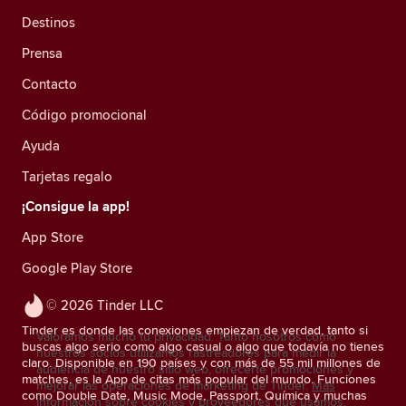
Destinos
Prensa
Contacto
Código promocional
Ayuda
Tarjetas regalo
¡Consigue la app!
App Store
Google Play Store
© 2026 Tinder LLC
Tinder es donde las conexiones empiezan de verdad, tanto si
Valoramos mucho tu privacidad. Tanto nosotros como
buscas algo serio como algo casual o algo que todavía no tienes
nuestros socios utilizamos rastreadores para medir la
claro. Disponible en 190 países y con más de 55 mil millones de
audiencia de nuestro sitio web, ofrecerte promociones y
matches, es la App de citas más popular del mundo. Funciones
mejorar las operaciones de marketing de Tinder.
Más
como Double Date, Music Mode, Passport, Química y muchas
información sobre cookies y proveedores que usamos.