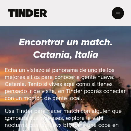
T
i
n
d
e
Encontrar un match.
r
I
Catania, Italia
n
i
c
Echa un vistazo al panorama de uno de los
i
mejores sitios para conocer a gente nueva:
o
Catania. Tanto si vives aquí como si tienes
pensado ir de visita, en Tinder podrás conectar
con un montón de gente local.
Usa Tinder para hacer match con alguien que
comparta tus intereses, explora la vida
nocturna con tu nuevx bff, toma una copa en