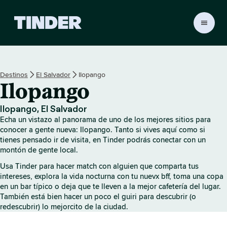
T
i
n
d
e
Destinos
El Salvador
Ilopango
r
Ilopango
I
n
i
Ilopango, El Salvador
c
Echa un vistazo al panorama de uno de los mejores sitios para
i
conocer a gente nueva: Ilopango. Tanto si vives aquí como si
o
tienes pensado ir de visita, en Tinder podrás conectar con un
montón de gente local.
Usa Tinder para hacer match con alguien que comparta tus
intereses, explora la vida nocturna con tu nuevx bff, toma una copa
en un bar típico o deja que te lleven a la mejor cafetería del lugar.
También está bien hacer un poco el guiri para descubrir (o
redescubrir) lo mejorcito de la ciudad.