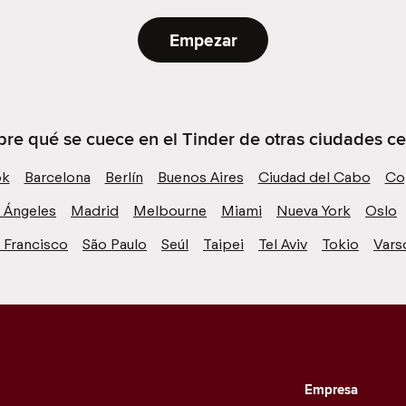
Empezar
re qué se cuece en el Tinder de otras ciudades ce
ok
Barcelona
Berlín
Buenos Aires
Ciudad del Cabo
Co
 Ángeles
Madrid
Melbourne
Miami
Nueva York
Oslo
 Francisco
São Paulo
Seúl
Taipei
Tel Aviv
Tokio
Vars
Empresa