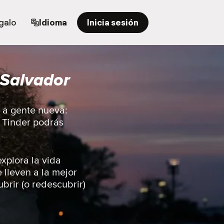
egalo
Idioma
Inicia sesión
 Salvador
r a gente nueva:
n Tinder podrás
xplora la vida
 lleven a la mejor
brir (o redescubrir)