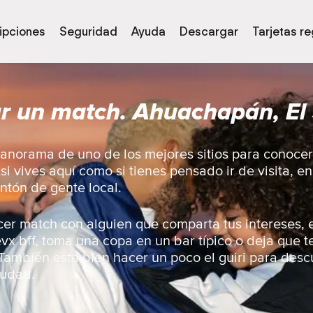
ipciones
Seguridad
Ayuda
Descargar
Tarjetas r
r un match. Ahuachapán, El
panorama de uno de los mejores sitios para conoce
i vives aquí como si tienes pensado ir de visita, e
ntón de gente local.
er match con alguien que comparta tus intereses, e
vx bff, toma una copa en un bar típico o deja que te
 También está bien hacer un poco el guiri para descu
iudad.