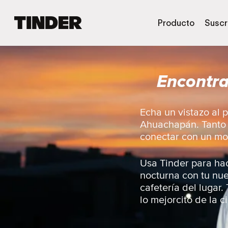
T
Producto
Suscr
i
n
d
e
Encontra
r
I
n
i
Echa un vistazo al 
c
Ahuachapán. Tanto s
i
conectar con un mo
o
Usa Tinder para hac
nocturna con tu nue
cafetería del lugar.
lo mejorcito de la c