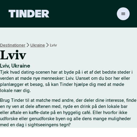
T
i
n
d
e
Destinationer
Ukraine
Lviv
r
Lviv
s
s
t
Lviv, Ukraine
a
Tjek hvad dating-scenen har at byde på i et af det bedste steder i
r
verden at møde nye mennesker: Lviv. Uanset om du bor her eller
t
planlægger et besøg, så kan Tinder hjælpe dig med at møde
lokale nær dig.
s
i
Brug Tinder til at matche med andre, der deler dine interesse, finde
d
en ny ven at dele aftenen med, nyde en drink på den lokale bar
e
eller aftale en kaffe-date på en hyggelig café. Eller hvorfor ikke
udforske eller genudforske byen og alle dens mange muligheder
med en dag i sightseeingens tegn?