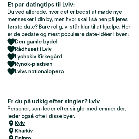
Et par datingtips til Lviv:
Du ved allerede, hvor det er bedst at møde nye
mennesker i din by, men hvor skal I så hen på jeres
første date? Bare rolig, vi står klar til at hjælpe. Her
er de bedste og mest populære date-idéer i byen:
Den gamle bydel
Rådhuset i Lviv
Lychakiv Kirkegård
Rynok-pladsen
Lvivs nationalopera
Er du på udkig efter singler? Lviv
Personer, som leder efter single-medlemmer der,
leder også ofte i disse byer.
Kyiv
Kharkiv
Dnipro