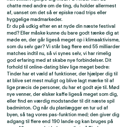
chatte med andre om de ting, du holder allermest
af, uanset om det så er episke road trips eller
hyggelige madmarkeder.
Er du på udkig efter en at nyde din næste festival
med? Eller måske kunne du bare godt tænke dig at
møde en, der går ligeså meget op i klimaaktivisme,
som du selv gør? Vi står bag flere end 55 milliarder
matches indtil nu, så vi synes selv, vi har rimelig
god erfaring med at skabe nye forbindelser. Dit
forhold til online-dating blev lige meget bedre:
Tinder har et væld af funktioner, der hjælper dig til
at blive set mest muligt og blive lagt mærke til af
lige præcis de personer, du har et godt øje til. Mød
nye venner, der elsker kaffe ligeså meget som dig,
eller find en værdig modstander til dit næste spil
badminton. Og når du planlægger en tur ud af
byen, så tag vores pas-funktion med; den giver dig
adgang til flere end 190 lande og kan bruges på