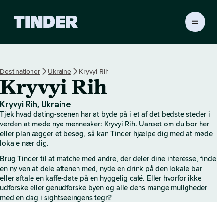
T
i
n
d
e
Destinationer
Ukraine
Kryvyi Rih
r
Kryvyi Rih
s
s
t
Kryvyi Rih, Ukraine
a
Tjek hvad dating-scenen har at byde på i et af det bedste steder i
r
verden at møde nye mennesker: Kryvyi Rih. Uanset om du bor her
t
eller planlægger et besøg, så kan Tinder hjælpe dig med at møde
lokale nær dig.
s
i
Brug Tinder til at matche med andre, der deler dine interesse, finde
d
en ny ven at dele aftenen med, nyde en drink på den lokale bar
e
eller aftale en kaffe-date på en hyggelig café. Eller hvorfor ikke
udforske eller genudforske byen og alle dens mange muligheder
med en dag i sightseeingens tegn?