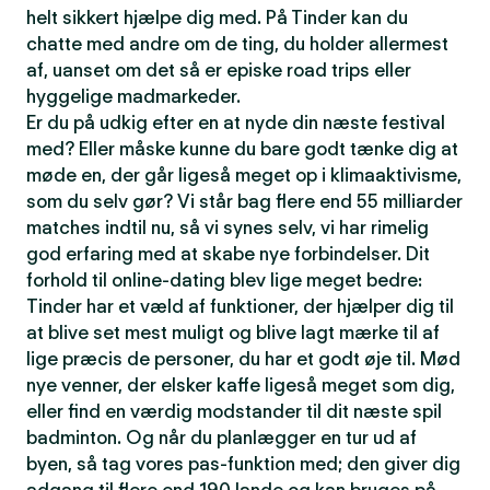
helt sikkert hjælpe dig med. På Tinder kan du
chatte med andre om de ting, du holder allermest
af, uanset om det så er episke road trips eller
hyggelige madmarkeder.
Er du på udkig efter en at nyde din næste festival
med? Eller måske kunne du bare godt tænke dig at
møde en, der går ligeså meget op i klimaaktivisme,
som du selv gør? Vi står bag flere end 55 milliarder
matches indtil nu, så vi synes selv, vi har rimelig
god erfaring med at skabe nye forbindelser. Dit
forhold til online-dating blev lige meget bedre:
Tinder har et væld af funktioner, der hjælper dig til
at blive set mest muligt og blive lagt mærke til af
lige præcis de personer, du har et godt øje til. Mød
nye venner, der elsker kaffe ligeså meget som dig,
eller find en værdig modstander til dit næste spil
badminton. Og når du planlægger en tur ud af
byen, så tag vores pas-funktion med; den giver dig