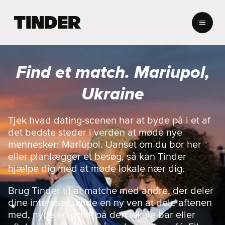
T
i
n
d
e
Find et match. Mariupol,
r
s
Ukraine
s
t
a
Tjek hvad dating-scenen har at byde på i et af
r
det bedste steder i verden at møde nye
t
mennesker: Mariupol. Uanset om du bor her
s
eller planlægger et besøg, så kan Tinder
i
hjælpe dig med at møde lokale nær dig.
d
e
Brug Tinder til at matche med andre, der deler
dine interesse, finde en ny ven at dele aftenen
med, nyde en drink på den lokale bar eller