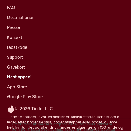
FAQ
Destinationer
Presse
Kontakt
rabatkode
Support
Gavekort
Hent appen!
App Store
Google Play Store
© 2026 Tinder LLC
Tinder er stedet, hvor forbindelser faktisk starter, uanset om du
leder efter noget seriøst, noget afslappet eller noget, du ikke
Dit privatliv er meget vigtigt for os. Vi og vores partnere
helt har fundet ud af endnu. Tinder er tilgængelig i 190 lande og
benytter trackere for at måle vores hjemmesides publikum