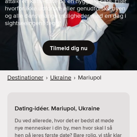
aftale en kaffe-date på en hyggelig café. Eller
hvorfor ikke udforske eller genudforske byen
og alle dens mange muligheder med en dag i
sightseeingens tegn?
Tilmeld dig nu
Destinationer
›
Ukraine
›
Mariupol
Dating-idéer. Mariupol, Ukraine
Du ved allerede, hvor det er bedst at møde
nye mennesker i din by, men hvor skal I så
hen på jeres første date? Bare rolig, vi står klar