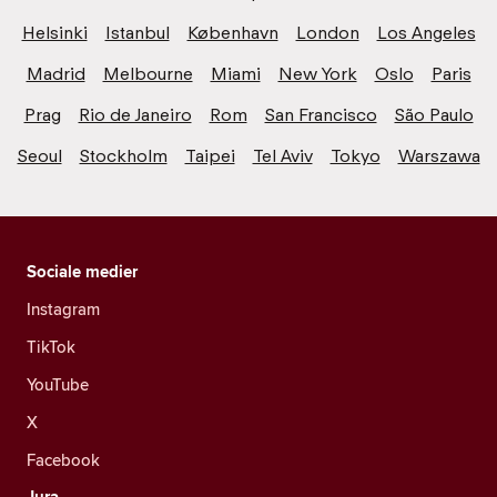
Helsinki
Istanbul
København
London
Los Angeles
Madrid
Melbourne
Miami
New York
Oslo
Paris
Prag
Rio de Janeiro
Rom
San Francisco
São Paulo
Seoul
Stockholm
Taipei
Tel Aviv
Tokyo
Warszawa
Sociale medier
Instagram
TikTok
YouTube
X
Facebook
Jura