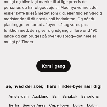
muligt og blive lagt mærke til af lige præcis de
personer, du har et godt øje til. Mød nye venner, der
elsker kaffe ligeså meget som dig, eller find en værdig
modstander til dit næste spil badminton. Og når du
planlægger en tur ud af byen, så tag vores pas-
funktion med; den giver dig adgang til flere end 190
lande og kan bruges på over 40 sprog—det hele er
muligt på Tinder.
Kom i gang
Se, hvad der sker, i flere Tinder-byer nær dig!
Amsterdam
Auckland
Bali
Bangkok
Barcelona
Berlin
Buenos Aires
Cape Town
Dubai
Dublin