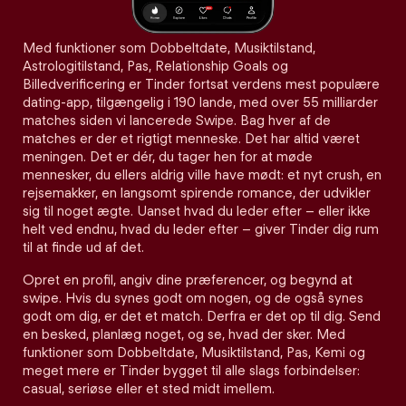
Med funktioner som Dobbeltdate, Musiktilstand,
Astrologitilstand, Pas, Relationship Goals og
Billedverificering er Tinder fortsat verdens mest populære
dating-app, tilgængelig i 190 lande, med over 55 milliarder
matches siden vi lancerede Swipe. Bag hver af de
matches er der et rigtigt menneske. Det har altid været
meningen. Det er dér, du tager hen for at møde
mennesker, du ellers aldrig ville have mødt: et nyt crush, en
rejsemakker, en langsomt spirende romance, der udvikler
sig til noget ægte. Uanset hvad du leder efter – eller ikke
helt ved endnu, hvad du leder efter – giver Tinder dig rum
til at finde ud af det.
Opret en profil, angiv dine præferencer, og begynd at
swipe. Hvis du synes godt om nogen, og de også synes
godt om dig, er det et match. Derfra er det op til dig. Send
en besked, planlæg noget, og se, hvad der sker. Med
funktioner som Dobbeltdate, Musiktilstand, Pas, Kemi og
meget mere er Tinder bygget til alle slags forbindelser:
casual, seriøse eller et sted midt imellem.