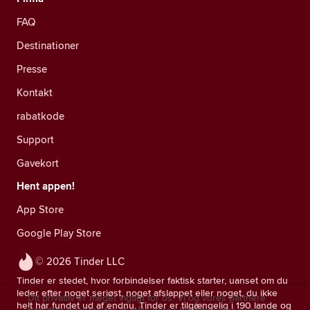
FAQ
Destinationer
Presse
Kontakt
rabatkode
Support
Gavekort
Hent appen!
App Store
Google Play Store
© 2026 Tinder LLC
Tinder er stedet, hvor forbindelser faktisk starter, uanset om du
leder efter noget seriøst, noget afslappet eller noget, du ikke
Dit privatliv er meget vigtigt for os. Vi og vores partnere
helt har fundet ud af endnu. Tinder er tilgængelig i 190 lande og