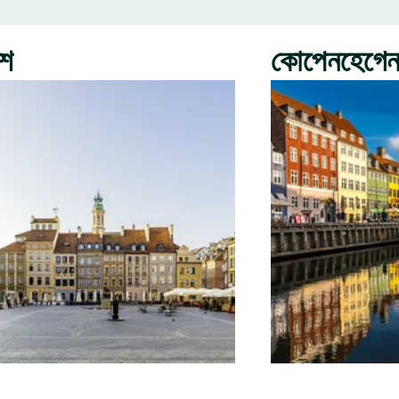
রশ
কোপেনহেগে