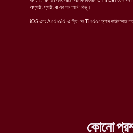
পাসপোর্ট, রসায়ন এবং আরো অনেক ফিচারসহ, Tinder তৈরি করা হ
অস্থায়ী, স্থায়ী, বা এর মাঝামাঝি কিছু।
iOS এবং Android-এ ফ্রি-তে Tinder অ্যাপ ডাউনলোড ক
কোনো প্র