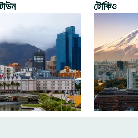
টাউন
টোকিও