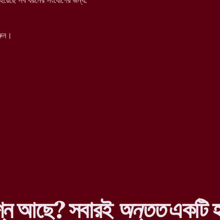
য়েছে সব ধরনের সংযোগের জন্য:
রুন।
শ্ন আছে? সবারই
অন্তত
একটি হ