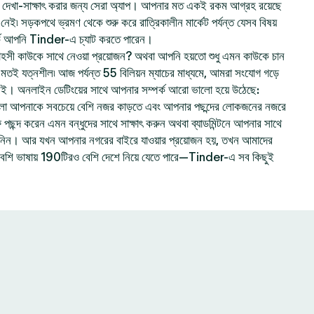
েখা-সাক্ষাৎ করার জন্য সেরা অ্যাপ। আপনার মত একই রকম আগ্রহ রয়েছে
ই৷ সড়কপথে ভ্রমণ থেকে শুরু করে রাত্রিকালীন মার্কেট পর্যন্ত যেসব বিষয়
ে আপনি Tinder-এ চ্যাট করতে পারেন।
হসী কাউকে সাথে নেওয়া প্রয়োজন? অথবা আপনি হয়তো শুধু এমন কাউকে চান
ার মতই যত্নশীল৷ আজ পর্যন্ত 55 বিলিয়ন ম্যাচের মাধ্যমে, আমরা সংযোগ গড়ে
নই। অনলাইন ডেটিংয়ের সাথে আপনার সম্পর্ক আরো ভালো হয়ে উঠেছে:
লো আপনাকে সবচেয়ে বেশি নজর কাড়তে এবং আপনার পছন্দের লোকজনের নজরে
ছন্দ করেন এমন বন্ধুদের সাথে সাক্ষাৎ করুন অথবা ব্যাডমিন্টনে আপনার সাথে
ে নিন। আর যখন আপনার নগরের বাইরে যাওয়ার প্রয়োজন হয়, তখন আমাদের
বেশি ভাষায় 190টিরও বেশি দেশে নিয়ে যেতে পারে—Tinder-এ সব কিছুই