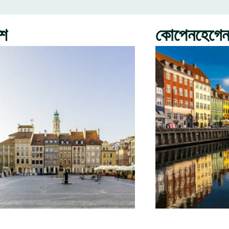
রশ
কোপেনহেগে