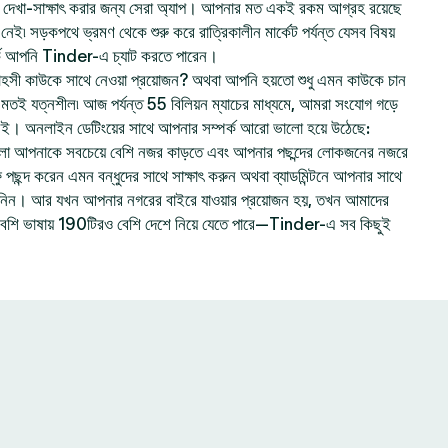
েখা-সাক্ষাৎ করার জন্য সেরা অ্যাপ। আপনার মত একই রকম আগ্রহ রয়েছে
ই৷ সড়কপথে ভ্রমণ থেকে শুরু করে রাত্রিকালীন মার্কেট পর্যন্ত যেসব বিষয়
ে আপনি Tinder-এ চ্যাট করতে পারেন।
হসী কাউকে সাথে নেওয়া প্রয়োজন? অথবা আপনি হয়তো শুধু এমন কাউকে চান
ার মতই যত্নশীল৷ আজ পর্যন্ত 55 বিলিয়ন ম্যাচের মাধ্যমে, আমরা সংযোগ গড়ে
নই। অনলাইন ডেটিংয়ের সাথে আপনার সম্পর্ক আরো ভালো হয়ে উঠেছে:
লো আপনাকে সবচেয়ে বেশি নজর কাড়তে এবং আপনার পছন্দের লোকজনের নজরে
ছন্দ করেন এমন বন্ধুদের সাথে সাক্ষাৎ করুন অথবা ব্যাডমিন্টনে আপনার সাথে
ে নিন। আর যখন আপনার নগরের বাইরে যাওয়ার প্রয়োজন হয়, তখন আমাদের
বেশি ভাষায় 190টিরও বেশি দেশে নিয়ে যেতে পারে—Tinder-এ সব কিছুই