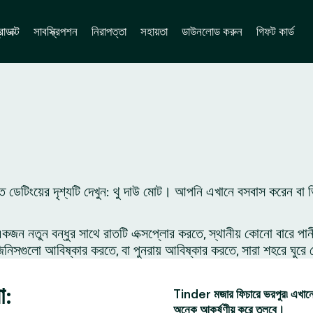
োডাক্ট
সাবস্ক্রিপশন
নিরাপত্তা
সহায়তা
ডাউনলোড করুন
গিফট কার্ড
ে ডেটিংয়ের দৃশ্যটি দেখুন: থু দাউ মোট। আপনি এখানে বসবাস করেন বা 
 নতুন বন্ধুর সাথে রাতটি এক্সপ্লোর করতে, স্থানীয় কোনো বারে পান
সগুলো আবিষ্কার করতে, বা পুনরায় আবিষ্কার করতে, সারা শহরে ঘুরে 
া:
Tinder মজার ফিচারে ভরপুর৷ এখানে 
অনেক আকর্ষণীয় করে তুলবে।