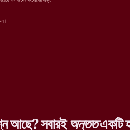
য়েছে সব ধরনের সংযোগের জন্য:
রুন।
শ্ন আছে? সবারই
অন্তত
একটি হ