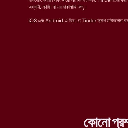
পাসপোর্ট, রসায়ন এবং আরো অনেক ফিচারসহ, Tinder তৈরি করা হ
অস্থায়ী, স্থায়ী, বা এর মাঝামাঝি কিছু।
iOS এবং Android-এ ফ্রি-তে Tinder অ্যাপ ডাউনলোড ক
কোনো প্র