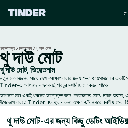
T
প্র
i
n
d
e
r
হো
গন্তব্যসমূহ
ভিয়েতনাম
থু দাউ মোট
থু দাউ মোট
ম
থু দাউ মোট, ভিয়েতনাম
নতুন লোকজনের সাথে দেখা-সাক্ষাৎ করার জন্য সেরা জায়গাগুলোর একটিত
Tinder-এ আপনার কাছাকাছি প্রচুর স্থানীয় লোকজন পাবেন।
আপনার মত একই ধরনের আগ্রহসম্পন্ন লোকজনের সাথে ম্যাচ করতে, একজন
উপভোগ করতে Tinder ব্যবহার করুন৷ অথবা এই নগরে করণীয় সেরা জিনি
থু দাউ মোট-এর জন্য কিছু ডেটিং আইডিয়