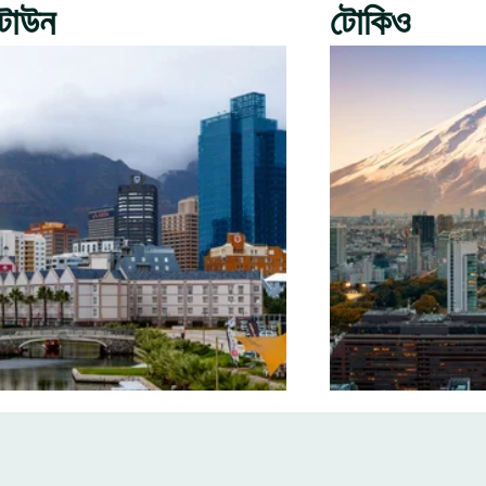
টাউন
টোকিও