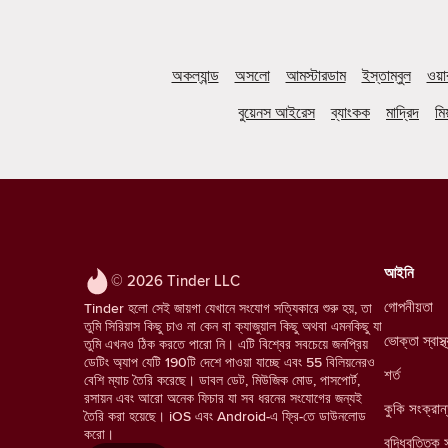
অকল্যান্ড
অসলো
আমস্টারডাম
ইস্তাম্বুল
ওয়
বুয়েনস আইরেস
ব্যাংকক
মাদ্রিদ
মিয
আইনি
© 2026 Tinder LLC
গোপনীয়তা
Tinder হলো সেই জায়গা যেখানে সংযোগ সত্যিকারে শুরু হয়, তা
তুমি সিরিয়াস কিছু চাও না কেন বা ক্যাজুয়াল কিছু অথবা এমনকিছু যা
ভোক্তা স্বাস
তুমি এখনও ঠিক করতে পারো নি। এটি বিশ্বের সবচেয়ে জনপ্রিয়
ডেটিং অ্যাপ যেটি 190টি দেশে পাওয়া যাচ্ছে এবং 55 বিলিয়নেরও
শর্ত
বেশি ম্যাচ তৈরি করেছে। ডাবল ডেট, মিউজিক মোড, পাসপোর্ট,
রসায়ন এবং আরো অনেক ফিচার যা সব ধরনের সংযোগের জন্যই
কুকি সংক্রান
তৈরি করা হয়েছে। iOS এবং Android-এ ফ্রি-তে ডাউনলোড
করো।
বুদ্ধিবৃত্তিক 