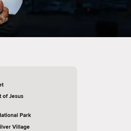
et
 of Jesus
ational Park
lver Village