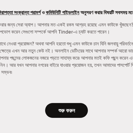
িরাপত্তা সংক্রান্ত পরামর্শ
ও
কমিউনিটি গাইডলাইন
অনুসরণ করার বিষয়টি সবসময় মন
করার জন্য সেরা অ্যাপ। আপনার মত একই রকম আগ্রহ রয়েছে এমন কাউকে খুঁজছেন?
নি উপভোগ করেন সেগুলো সম্পর্কে আপনি Tinder-এ চ্যাট করতে পারেন।
ে নেওয়া প্রয়োজন? অথবা আপনি হয়তো শুধু এমন কাউকে চান যিনি জলবায়ু পরিবর্তন
র ক্ষেত্রে এখন আর নতুন কেউ নই। অনলাইন ডেটিংয়ের সাথে আপনার সম্পর্ক আরো ভ
র পছন্দের লোকজনের নজরে পড়তে সাহায্য করে৷ আপনার মতই কফি পছন্দ করেন এমন বন্
 নিন। আর যখন আপনার নগরের বাইরে যাওয়ার প্রয়োজন হয়, তখন আমাদের পাসপোর্ট 
 সম্ভব৷
শুরু করুন