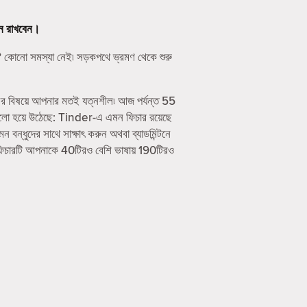
ে রাখবেন।
 কোনো সমস্যা নেই৷ সড়কপথে ভ্রমণ থেকে শুরু
ের বিষয়ে আপনার মতই যত্নশীল৷ আজ পর্যন্ত 55
ালো হয়ে উঠেছে: Tinder-এ এমন ফিচার রয়েছে
ধুদের সাথে সাক্ষাৎ করুন অথবা ব্যাডমিন্টনে
ফিচারটি আপনাকে 40টিরও বেশি ভাষায় 190টিরও