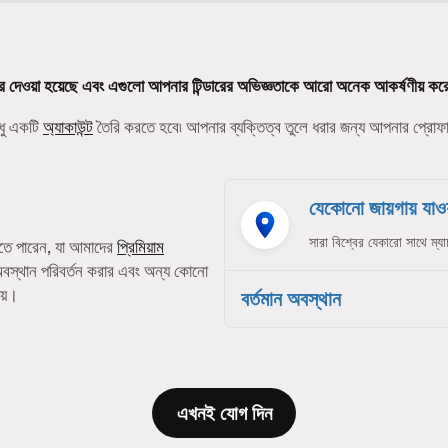
র দেওয়া হয়েছে এবং এগুলো আপনার টিন্ডারের অভিজ্ঞতাকে আরো অনেক আকর্ষণীয় কর
ধু একটি
অ্যাকাউন্ট
তৈরি করতে হবে৷ আপনার ব্যক্তিত্ব তুলে ধরার জন্য আপনার প্রো
যেকোনো জায়গায় যাওয়
সারা বিশ্বের যেকারো সাথে ম্যা
তে পারেন, যা আমাদের
প্রিমিয়াম
অবস্থান পরিবর্তন করার এবং অন্য কোনো
েয়।
বর্তমান অবস্থান
এখনই যোগ দিন