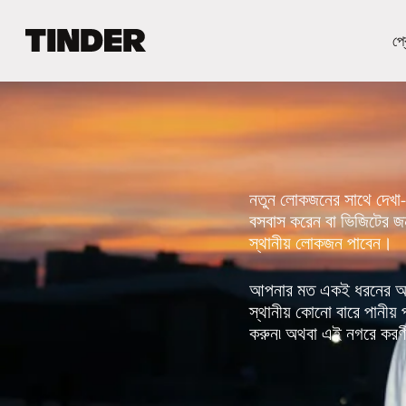
T
প্র
i
n
d
e
r
হো
ম
নতুন লোকজনের সাথে দেখা-স
বসবাস করেন বা ভিজিটের জ
স্থানীয় লোকজন পাবেন।
আপনার মত একই ধরনের আগ্র
স্থানীয় কোনো বারে পানী
করুন৷ অথবা এই নগরে করণীয