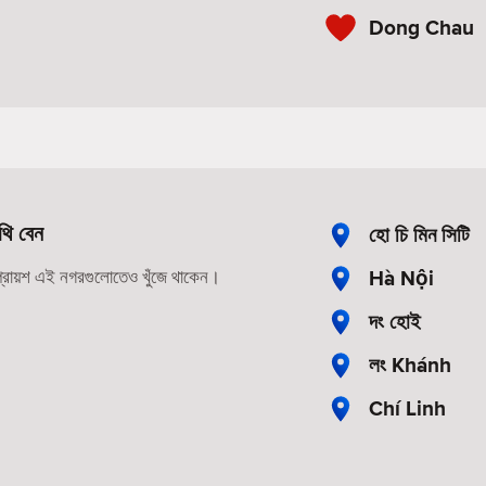
Dong Chau
থি বেন
হো চি মিন সিটি
Hà Nội
 প্রায়শ এই নগরগুলোতেও খুঁজে থাকেন।
দং হোই
লং Khánh
Chí Linh