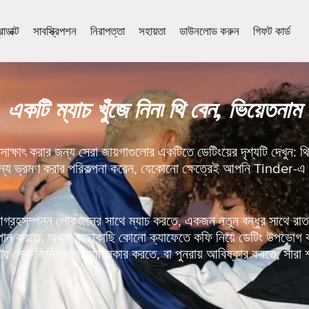
োডাক্ট
সাবস্ক্রিপশন
নিরাপত্তা
সহায়তা
ডাউনলোড করুন
গিফট কার্ড
একটি ম্যাচ খুঁজে নিন৷ থি বেন, ভিয়েতনাম
াক্ষাৎ করার জন্য সেরা জায়গাগুলোর একটিতে ডেটিংয়ের দৃশ্যটি দেখুন:
ন্য ভ্রমণ করার পরিকল্পনা করেন, যেকোনো ক্ষেত্রেই আপনি Tinder-এ 
হসম্পন্ন লোকজনের সাথে ম্যাচ করতে, একজন নতুন বন্ধুর সাথে রাতট
য় পান করতে, অথবা কাছাকাছি কোনো ক্যাফেতে কফি নিয়ে ডেটিং উপভোগ
় সেরা জিনিসগুলো আবিষ্কার করতে, বা পুনরায় আবিষ্কার করতে, সারা শ