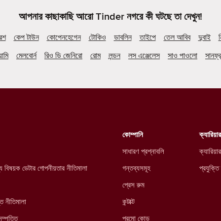
আপনার কাছাকাছি আরো Tinder নগরে কী ঘটছে তা দেখুন!
ারশ
কেপ টাউন
কোপেনহেগেন
টোকিও
ডাবলিন
তাইপে
তেল আবিব
দুবাই
ন
়ামি
মেলবোর্ন
রিও ডি জেনিরো
রোম
লন্ডন
লস এঞ্জেলেস
সাও পাওলো
সানফ্র
কোম্পানি
ক্যারিয়ার
সাধারণ প্রশ্নাবলি
ক্যারিয়ার
্থ্য বিষয়ক ডেটার গোপনীয়তার নীতিমালা
গন্তব্যসমূহ
প্রযুক্তি
প্রেস রুম
্ত নীতিমালা
কন্টাক্ট
সম্পত্তি
প্রমো কোড