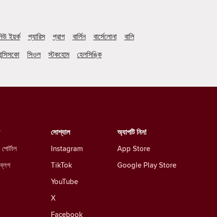
িউ ইয়র্ক
প্যারিস
প্রাগ
বার্লিন
বার্সেলোনা
বালি
ান্সিসকো
সিওল
স্টকহোম
হেলসিঙ্কি
সোশ্যাল
অ্যাপটি নিন!
 পোর্টাল
Instagram
App Store
 ব্লগ
TikTok
Google Play Store
YouTube
X
Facebook