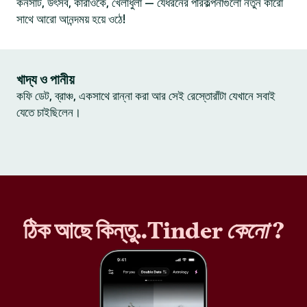
কনসার্ট, উৎসব, কারাওকে, খেলাধুলা — যেধরনের পরিকল্পনাগুলো নতুন কারো
সাথে আরো আনন্দময় হয়ে ওঠে!
খাদ্য ও পানীয়
কফি ডেট, ব্রাঞ্চ, একসাথে রান্না করা আর সেই রেস্তোরাঁটা যেখানে সবাই
যেতে চাইছিলেন।
ঠিক আছে কিন্তু..Tinder
কেনো
?