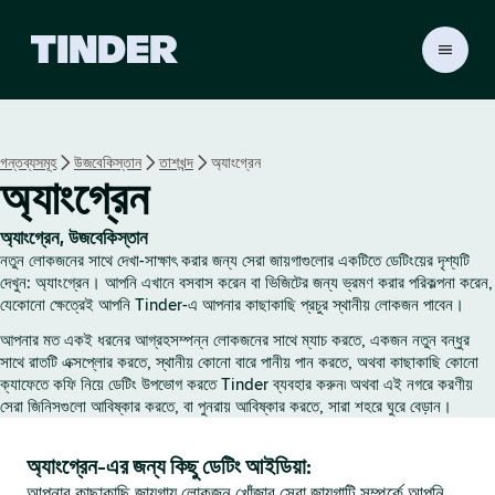
T
i
n
d
e
গন্তব্যসমূহ
উজবেকিস্তান
তাশখন্দ
অ্যাংগ্রেন
r
অ্যাংগ্রেন
হো
ম
অ্যাংগ্রেন, উজবেকিস্তান
নতুন লোকজনের সাথে দেখা-সাক্ষাৎ করার জন্য সেরা জায়গাগুলোর একটিতে ডেটিংয়ের দৃশ্যটি
দেখুন: অ্যাংগ্রেন। আপনি এখানে বসবাস করেন বা ভিজিটের জন্য ভ্রমণ করার পরিকল্পনা করেন,
যেকোনো ক্ষেত্রেই আপনি Tinder-এ আপনার কাছাকাছি প্রচুর স্থানীয় লোকজন পাবেন।
আপনার মত একই ধরনের আগ্রহসম্পন্ন লোকজনের সাথে ম্যাচ করতে, একজন নতুন বন্ধুর
সাথে রাতটি এক্সপ্লোর করতে, স্থানীয় কোনো বারে পানীয় পান করতে, অথবা কাছাকাছি কোনো
ক্যাফেতে কফি নিয়ে ডেটিং উপভোগ করতে Tinder ব্যবহার করুন৷ অথবা এই নগরে করণীয়
সেরা জিনিসগুলো আবিষ্কার করতে, বা পুনরায় আবিষ্কার করতে, সারা শহরে ঘুরে বেড়ান।
অ্যাংগ্রেন-এর জন্য কিছু ডেটিং আইডিয়া:
আপনার কাছাকাছি জায়গায় লোকজন খোঁজার সেরা জায়গাটি সম্পর্কে আপনি