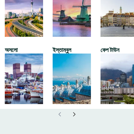
অসলো
ইস্তাম্বুল
কেপ টাউন