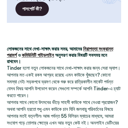
পাসপোর্ট কী?
লোকজনের সাথে দেখা-সাক্ষাৎ করার সময়, আমাদের
নিরাপত্তা সংক্রান্ত
পরামর্শ
ও
কমিউনিটি গাইডলাইন
অনুসরণ করার বিষয়টি সবসময় মনে
রাখবেন।
Tinder হলো নতুন লোকজনের সাথে দেখা-সাক্ষাৎ করার জন্য সেরা অ্যাপ।
আপনার মত একই রকম আগ্রহ রয়েছে এমন কাউকে খুঁজছেন? কোনো
সমস্যা নেই৷ সড়কপথে ভ্রমণ থেকে শুরু করে রাত্রিকালীন মার্কেট পর্যন্ত
যেসব বিষয় আপনি উপভোগ করেন সেগুলো সম্পর্কে আপনি Tinder-এ চ্যাট
করতে পারেন।
আপনার সাথে কোনো উৎসবের ভীড়ে সাহসী কাউকে সাথে নেওয়া প্রয়োজন?
অথবা আপনি হয়তো শুধু এমন কাউকে চান যিনি জলবায়ু পরিবর্তনের বিষয়ে
আপনার মতই যত্নশীল৷ আজ পর্যন্ত 55 বিলিয়ন ম্যাচের মাধ্যমে, আমরা
সংযোগ গড়ে তোলার ক্ষেত্রে এখন আর নতুন কেউ নই। অনলাইন ডেটিংয়ের