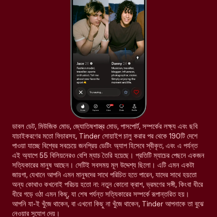
ডাবল ডেট, মিউজিক মোড, জ্যোতিষশাস্ত্র মোড, পাসপোর্ট, সম্পর্কের লক্ষ্য এবং ছবি
যাচাইকরণের মতো ফিচারসহ, Tinder সোয়াইপ চালু করার পর থেকে 190টি দেশে
পাওয়া যাচ্ছে বিশ্বের সবচেয়ে জনপ্রিয় ডেটিং অ্যাপ হিসেবে স্বীকৃত, এবং এ পর্যন্ত
এই অ্যাপে 55 বিলিয়নেরও বেশি ম্যাচ তৈরি হয়েছে। প্রতিটি ম্যাচের পেছনে একজন
সত্যিকারের মানুষ আছেন। সেটিই সবসময় মূল উদ্দেশ্য ছিলো। এটি এমন একটা
জায়গা, যেখানে আপনি এমন মানুষদের সাথে পরিচিত হতে পারেন, যাদের সাথে হয়তো
অন্য কোথাও কখনোই পরিচয় হতো না: নতুন কোনো ক্রাশ, ভ্রমণের সঙ্গী, কিংবা ধীরে
ধীরে গড়ে ওঠা এমন কিছু, যা শেষ পর্যন্ত সত্যিকারের সম্পর্কে রূপান্তরিত হয়।
আপনি যা-ই খুঁজে থাকেন, বা এখনো কিছু না খুঁজে থাকেন, Tinder আপনাকে তা বুঝে
নেওয়ার সুযোগ দেয়।