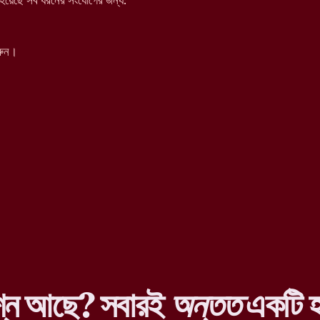
য়েছে সব ধরনের সংযোগের জন্য:
রুন।
শ্ন আছে? সবারই
অন্তত
একটি হ