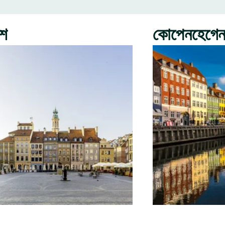
রশ
কোপেনহেগে