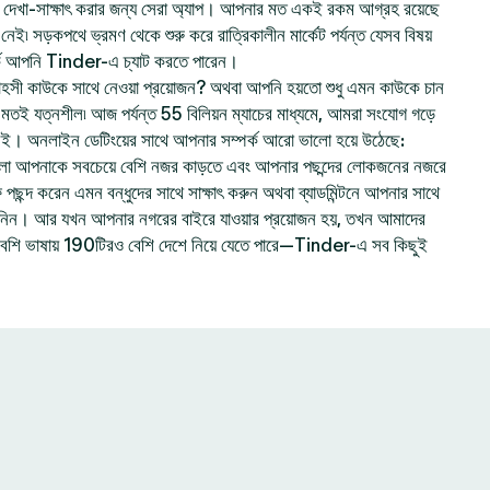
েখা-সাক্ষাৎ করার জন্য সেরা অ্যাপ। আপনার মত একই রকম আগ্রহ রয়েছে
ই৷ সড়কপথে ভ্রমণ থেকে শুরু করে রাত্রিকালীন মার্কেট পর্যন্ত যেসব বিষয়
ে আপনি Tinder-এ চ্যাট করতে পারেন।
হসী কাউকে সাথে নেওয়া প্রয়োজন? অথবা আপনি হয়তো শুধু এমন কাউকে চান
ার মতই যত্নশীল৷ আজ পর্যন্ত 55 বিলিয়ন ম্যাচের মাধ্যমে, আমরা সংযোগ গড়ে
নই। অনলাইন ডেটিংয়ের সাথে আপনার সম্পর্ক আরো ভালো হয়ে উঠেছে:
লো আপনাকে সবচেয়ে বেশি নজর কাড়তে এবং আপনার পছন্দের লোকজনের নজরে
ছন্দ করেন এমন বন্ধুদের সাথে সাক্ষাৎ করুন অথবা ব্যাডমিন্টনে আপনার সাথে
ে নিন। আর যখন আপনার নগরের বাইরে যাওয়ার প্রয়োজন হয়, তখন আমাদের
বেশি ভাষায় 190টিরও বেশি দেশে নিয়ে যেতে পারে—Tinder-এ সব কিছুই