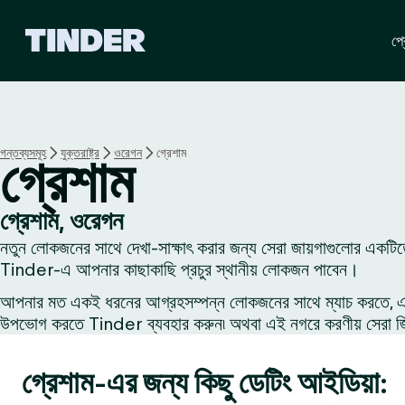
T
প্র
i
n
d
e
r
হো
গন্তব্যসমূহ
যুক্তরাষ্ট্র
ওরেগন
গ্রেশাম
গ্রেশাম
ম
গ্রেশাম, ওরেগন
নতুন লোকজনের সাথে দেখা-সাক্ষাৎ করার জন্য সেরা জায়গাগুলোর একটিত
Tinder-এ আপনার কাছাকাছি প্রচুর স্থানীয় লোকজন পাবেন।
আপনার মত একই ধরনের আগ্রহসম্পন্ন লোকজনের সাথে ম্যাচ করতে, একজন
উপভোগ করতে Tinder ব্যবহার করুন৷ অথবা এই নগরে করণীয় সেরা জিনি
গ্রেশাম-এর জন্য কিছু ডেটিং আইডিয়া: