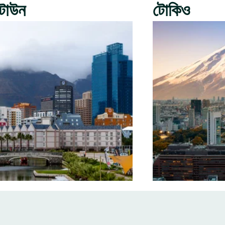
টাউন
টোকিও