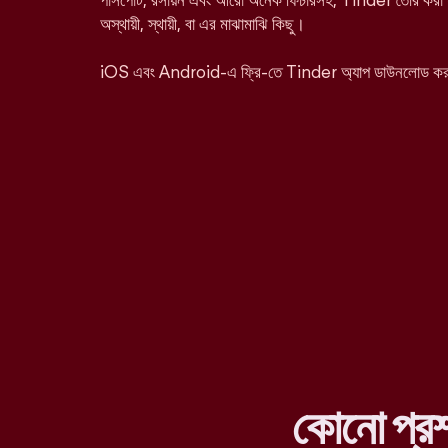
পাসপোর্ট, রসায়ন এবং আরো অনেক ফিচারসহ, Tinder তৈরি করা হ
অস্থায়ী, স্থায়ী, বা এর মাঝামাঝি কিছু।
iOS এবং Android-এ ফ্রি-তে Tinder অ্যাপ ডাউনলোড ক
কোনো প্র