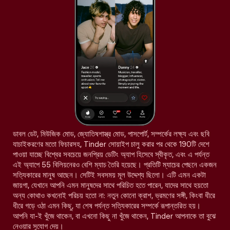
ডাবল ডেট, মিউজিক মোড, জ্যোতিষশাস্ত্র মোড, পাসপোর্ট, সম্পর্কের লক্ষ্য এবং ছবি
যাচাইকরণের মতো ফিচারসহ, Tinder সোয়াইপ চালু করার পর থেকে 190টি দেশে
পাওয়া যাচ্ছে বিশ্বের সবচেয়ে জনপ্রিয় ডেটিং অ্যাপ হিসেবে স্বীকৃত, এবং এ পর্যন্ত
এই অ্যাপে 55 বিলিয়নেরও বেশি ম্যাচ তৈরি হয়েছে। প্রতিটি ম্যাচের পেছনে একজন
সত্যিকারের মানুষ আছেন। সেটিই সবসময় মূল উদ্দেশ্য ছিলো। এটি এমন একটা
জায়গা, যেখানে আপনি এমন মানুষদের সাথে পরিচিত হতে পারেন, যাদের সাথে হয়তো
অন্য কোথাও কখনোই পরিচয় হতো না: নতুন কোনো ক্রাশ, ভ্রমণের সঙ্গী, কিংবা ধীরে
ধীরে গড়ে ওঠা এমন কিছু, যা শেষ পর্যন্ত সত্যিকারের সম্পর্কে রূপান্তরিত হয়।
আপনি যা-ই খুঁজে থাকেন, বা এখনো কিছু না খুঁজে থাকেন, Tinder আপনাকে তা বুঝে
নেওয়ার সুযোগ দেয়।