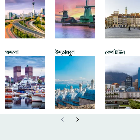
অসলো
ইস্তাম্বুল
কেপ টাউন