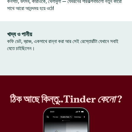
কনসার্ট, উৎসব, কারাওকে, খেলাধুলা — যেধরনের পরিকল্পনাগুলো নতুন কারো
সাথে আরো আনন্দময় হয়ে ওঠে!
খাদ্য ও পানীয়
কফি ডেট, ব্রাঞ্চ, একসাথে রান্না করা আর সেই রেস্তোরাঁটা যেখানে সবাই
যেতে চাইছিলেন।
ঠিক আছে কিন্তু..Tinder
কেনো
?