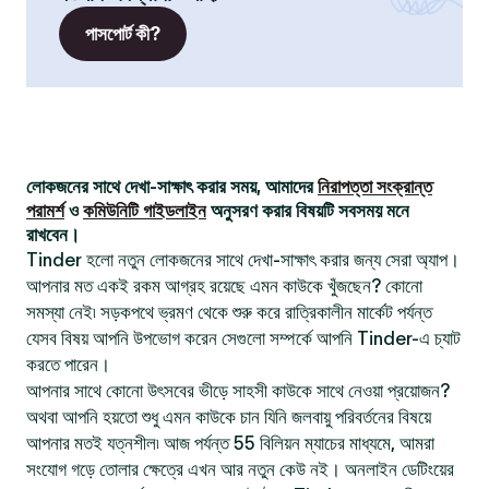
পাসপোর্ট কী?
লোকজনের সাথে দেখা-সাক্ষাৎ করার সময়, আমাদের
নিরাপত্তা সংক্রান্ত
পরামর্শ
ও
কমিউনিটি গাইডলাইন
অনুসরণ করার বিষয়টি সবসময় মনে
রাখবেন।
Tinder হলো নতুন লোকজনের সাথে দেখা-সাক্ষাৎ করার জন্য সেরা অ্যাপ।
আপনার মত একই রকম আগ্রহ রয়েছে এমন কাউকে খুঁজছেন? কোনো
সমস্যা নেই৷ সড়কপথে ভ্রমণ থেকে শুরু করে রাত্রিকালীন মার্কেট পর্যন্ত
যেসব বিষয় আপনি উপভোগ করেন সেগুলো সম্পর্কে আপনি Tinder-এ চ্যাট
করতে পারেন।
আপনার সাথে কোনো উৎসবের ভীড়ে সাহসী কাউকে সাথে নেওয়া প্রয়োজন?
অথবা আপনি হয়তো শুধু এমন কাউকে চান যিনি জলবায়ু পরিবর্তনের বিষয়ে
আপনার মতই যত্নশীল৷ আজ পর্যন্ত 55 বিলিয়ন ম্যাচের মাধ্যমে, আমরা
সংযোগ গড়ে তোলার ক্ষেত্রে এখন আর নতুন কেউ নই। অনলাইন ডেটিংয়ের