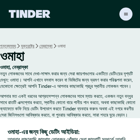
T
i
n
d
e
গন্তব্যসমূহ
যুক্তরাষ্ট্র
নেব্রাস্কা
ওমাহা
r
ওমাহা
হো
ম
ওমাহা, নেব্রাস্কা
নতুন লোকজনের সাথে দেখা-সাক্ষাৎ করার জন্য সেরা জায়গাগুলোর একটিতে ডেটিংয়ের দৃশ্যটি
দেখুন: ওমাহা। আপনি এখানে বসবাস করেন বা ভিজিটের জন্য ভ্রমণ করার পরিকল্পনা করেন,
যেকোনো ক্ষেত্রেই আপনি Tinder-এ আপনার কাছাকাছি প্রচুর স্থানীয় লোকজন পাবেন।
আপনার মত একই ধরনের আগ্রহসম্পন্ন লোকজনের সাথে ম্যাচ করতে, একজন নতুন বন্ধুর
সাথে রাতটি এক্সপ্লোর করতে, স্থানীয় কোনো বারে পানীয় পান করতে, অথবা কাছাকাছি কোনো
ক্যাফেতে কফি নিয়ে ডেটিং উপভোগ করতে Tinder ব্যবহার করুন৷ অথবা এই নগরে করণীয়
সেরা জিনিসগুলো আবিষ্কার করতে, বা পুনরায় আবিষ্কার করতে, সারা শহরে ঘুরে বেড়ান।
ওমাহা-এর জন্য কিছু ডেটিং আইডিয়া:
আপনার কাছাকাছি জায়গায় লোকজন খোঁজার সেরা জায়গাটি সম্পর্কে আপনি