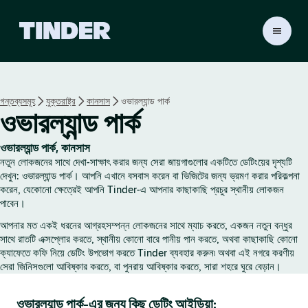
T
i
n
d
e
গন্তব্যসমূহ
যুক্তরাষ্ট্র
কানসাস
ওভারল্যান্ড পার্ক
r
ওভারল্যান্ড পার্ক
হো
ম
ওভারল্যান্ড পার্ক, কানসাস
নতুন লোকজনের সাথে দেখা-সাক্ষাৎ করার জন্য সেরা জায়গাগুলোর একটিতে ডেটিংয়ের দৃশ্যটি
দেখুন: ওভারল্যান্ড পার্ক। আপনি এখানে বসবাস করেন বা ভিজিটের জন্য ভ্রমণ করার পরিকল্পনা
করেন, যেকোনো ক্ষেত্রেই আপনি Tinder-এ আপনার কাছাকাছি প্রচুর স্থানীয় লোকজন
পাবেন।
আপনার মত একই ধরনের আগ্রহসম্পন্ন লোকজনের সাথে ম্যাচ করতে, একজন নতুন বন্ধুর
সাথে রাতটি এক্সপ্লোর করতে, স্থানীয় কোনো বারে পানীয় পান করতে, অথবা কাছাকাছি কোনো
ক্যাফেতে কফি নিয়ে ডেটিং উপভোগ করতে Tinder ব্যবহার করুন৷ অথবা এই নগরে করণীয়
সেরা জিনিসগুলো আবিষ্কার করতে, বা পুনরায় আবিষ্কার করতে, সারা শহরে ঘুরে বেড়ান।
ওভারল্যান্ড পার্ক-এর জন্য কিছু ডেটিং আইডিয়া: