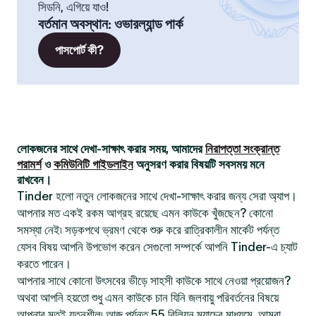
সিডনি, এগিয়ে যাও!
বর্তমান অবস্থান
:
ওভারল্যান্ড পার্ক
পাসপোর্ট কী?
লোকজনের সাথে দেখা-সাক্ষাৎ করার সময়, আমাদের
নিরাপত্তা সংক্রান্ত
পরামর্শ
ও
কমিউনিটি গাইডলাইন
অনুসরণ করার বিষয়টি সবসময় মনে
রাখবেন।
Tinder হলো নতুন লোকজনের সাথে দেখা-সাক্ষাৎ করার জন্য সেরা অ্যাপ।
আপনার মত একই রকম আগ্রহ রয়েছে এমন কাউকে খুঁজছেন? কোনো
সমস্যা নেই৷ সড়কপথে ভ্রমণ থেকে শুরু করে রাত্রিকালীন মার্কেট পর্যন্ত
যেসব বিষয় আপনি উপভোগ করেন সেগুলো সম্পর্কে আপনি Tinder-এ চ্যাট
করতে পারেন।
আপনার সাথে কোনো উৎসবের ভীড়ে সাহসী কাউকে সাথে নেওয়া প্রয়োজন?
অথবা আপনি হয়তো শুধু এমন কাউকে চান যিনি জলবায়ু পরিবর্তনের বিষয়ে
আপনার মতই যত্নশীল৷ আজ পর্যন্ত 55 বিলিয়ন ম্যাচের মাধ্যমে, আমরা