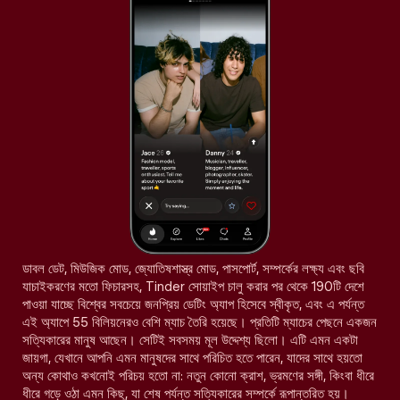
ডাবল ডেট, মিউজিক মোড, জ্যোতিষশাস্ত্র মোড, পাসপোর্ট, সম্পর্কের লক্ষ্য এবং ছবি
যাচাইকরণের মতো ফিচারসহ, Tinder সোয়াইপ চালু করার পর থেকে 190টি দেশে
পাওয়া যাচ্ছে বিশ্বের সবচেয়ে জনপ্রিয় ডেটিং অ্যাপ হিসেবে স্বীকৃত, এবং এ পর্যন্ত
এই অ্যাপে 55 বিলিয়নেরও বেশি ম্যাচ তৈরি হয়েছে। প্রতিটি ম্যাচের পেছনে একজন
সত্যিকারের মানুষ আছেন। সেটিই সবসময় মূল উদ্দেশ্য ছিলো। এটি এমন একটা
জায়গা, যেখানে আপনি এমন মানুষদের সাথে পরিচিত হতে পারেন, যাদের সাথে হয়তো
অন্য কোথাও কখনোই পরিচয় হতো না: নতুন কোনো ক্রাশ, ভ্রমণের সঙ্গী, কিংবা ধীরে
ধীরে গড়ে ওঠা এমন কিছু, যা শেষ পর্যন্ত সত্যিকারের সম্পর্কে রূপান্তরিত হয়।