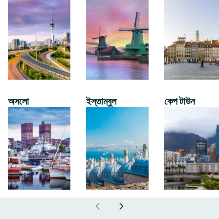
অসলো
ইস্তাম্বুল
কেপ টাউন