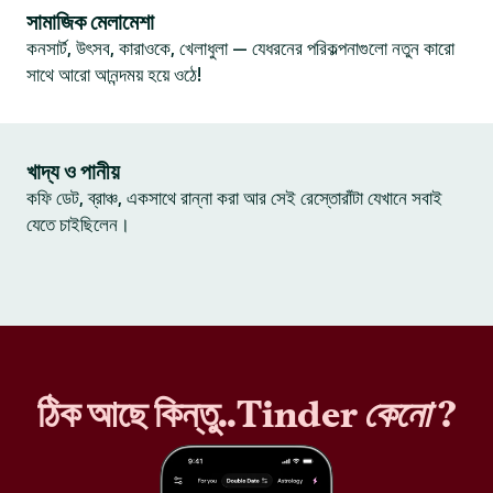
সামাজিক মেলামেশা
কনসার্ট, উৎসব, কারাওকে, খেলাধুলা — যেধরনের পরিকল্পনাগুলো নতুন কারো
সাথে আরো আনন্দময় হয়ে ওঠে!
খাদ্য ও পানীয়
কফি ডেট, ব্রাঞ্চ, একসাথে রান্না করা আর সেই রেস্তোরাঁটা যেখানে সবাই
যেতে চাইছিলেন।
ঠিক আছে কিন্তু..Tinder
কেনো
?