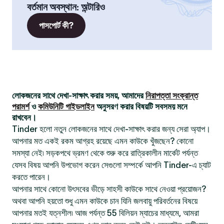
বর্তমান অবস্থান
:
অন্টারিও
পাসপোর্ট কী?
লোকজনের সাথে দেখা-সাক্ষাৎ করার সময়, আমাদের
নিরাপত্তা সংক্রান্ত
পরামর্শ
ও
কমিউনিটি গাইডলাইন
অনুসরণ করার বিষয়টি সবসময় মনে
রাখবেন।
Tinder হলো নতুন লোকজনের সাথে দেখা-সাক্ষাৎ করার জন্য সেরা অ্যাপ।
আপনার মত একই রকম আগ্রহ রয়েছে এমন কাউকে খুঁজছেন? কোনো
সমস্যা নেই৷ সড়কপথে ভ্রমণ থেকে শুরু করে রাত্রিকালীন মার্কেট পর্যন্ত
যেসব বিষয় আপনি উপভোগ করেন সেগুলো সম্পর্কে আপনি Tinder-এ চ্যাট
করতে পারেন।
আপনার সাথে কোনো উৎসবের ভীড়ে সাহসী কাউকে সাথে নেওয়া প্রয়োজন?
অথবা আপনি হয়তো শুধু এমন কাউকে চান যিনি জলবায়ু পরিবর্তনের বিষয়ে
আপনার মতই যত্নশীল৷ আজ পর্যন্ত 55 বিলিয়ন ম্যাচের মাধ্যমে, আমরা