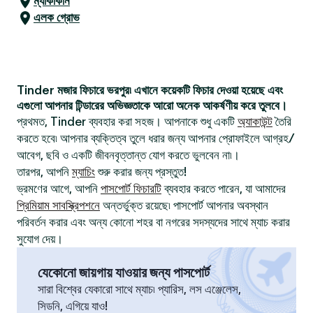
ম্যাককিনি
এলক গ্রোভ
Tinder মজার ফিচারে ভরপুর৷ এখানে কয়েকটি ফিচার দেওয়া হয়েছে এবং
এগুলো আপনার টিন্ডারের অভিজ্ঞতাকে আরো অনেক আকর্ষণীয় করে তুলবে।
প্রথমত, Tinder ব্যবহার করা সহজ। আপনাকে শুধু একটি
অ্যাকাউন্ট
তৈরি
করতে হবে৷ আপনার ব্যক্তিত্ব তুলে ধরার জন্য আপনার প্রোফাইলে আগ্রহ/
আবেগ, ছবি ও একটি জীবনবৃত্তান্ত যোগ করতে ভুলবেন না৷।
তারপর, আপনি
ম্যাচিং
শুরু করার জন্য প্রস্তুত!
ভ্রমণের আগে, আপনি
পাসপোর্ট ফিচারটি
ব্যবহার করতে পারেন, যা আমাদের
প্রিমিয়াম সাবস্ক্রিপশনে
অন্তর্ভুক্ত রয়েছে৷ পাসপোর্ট আপনার অবস্থান
পরিবর্তন করার এবং অন্য কোনো শহর বা নগরের সদস্যদের সাথে ম্যাচ করার
সুযোগ দেয়।
যেকোনো জায়গায় যাওয়ার জন্য পাসপোর্ট
সারা বিশ্বের যেকারো সাথে ম্যাচ৷ প্যারিস, লস এঞ্জেলেস,
সিডনি, এগিয়ে যাও!