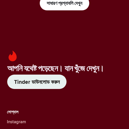
সাধারণ প্রশ্নাবলি দেখুন
আপনি যথেষ্ট পড়েছেন। যান খুঁজে দেখুন।
Tinder ডাউনলোড করুন
সোশ্যাল
Instagram