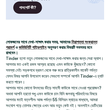
পাসপোর্ট কী?
লোকজনের সাথে দেখা-সাক্ষাৎ করার সময়, আমাদের
নিরাপত্তা সংক্রান্ত
পরামর্শ
ও
কমিউনিটি গাইডলাইন
অনুসরণ করার বিষয়টি সবসময় মনে
রাখবেন।
Tinder হলো নতুন লোকজনের সাথে দেখা-সাক্ষাৎ করার জন্য সেরা অ্যাপ।
আপনার মত একই রকম আগ্রহ রয়েছে এমন কাউকে খুঁজছেন? কোনো
সমস্যা নেই৷ সড়কপথে ভ্রমণ থেকে শুরু করে রাত্রিকালীন মার্কেট পর্যন্ত
যেসব বিষয় আপনি উপভোগ করেন সেগুলো সম্পর্কে আপনি Tinder-এ চ্যাট
করতে পারেন।
আপনার সাথে কোনো উৎসবের ভীড়ে সাহসী কাউকে সাথে নেওয়া প্রয়োজন?
অথবা আপনি হয়তো শুধু এমন কাউকে চান যিনি জলবায়ু পরিবর্তনের বিষয়ে
আপনার মতই যত্নশীল৷ আজ পর্যন্ত 55 বিলিয়ন ম্যাচের মাধ্যমে, আমরা
সংযোগ গড়ে তোলার ক্ষেত্রে এখন আর নতুন কেউ নই। অনলাইন ডেটিংয়ের