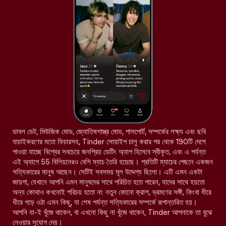
ডাবল ডেট, মিউজিক মোড, জ্যোতিষশাস্ত্র মোড, পাসপোর্ট, সম্পর্কের লক্ষ্য এবং ছবি
যাচাইকরণের মতো ফিচারসহ, Tinder সোয়াইপ চালু করার পর থেকে 190টি দেশে
পাওয়া যাচ্ছে বিশ্বের সবচেয়ে জনপ্রিয় ডেটিং অ্যাপ হিসেবে স্বীকৃত, এবং এ পর্যন্ত
এই অ্যাপে 55 বিলিয়নেরও বেশি ম্যাচ তৈরি হয়েছে। প্রতিটি ম্যাচের পেছনে একজন
সত্যিকারের মানুষ আছেন। সেটিই সবসময় মূল উদ্দেশ্য ছিলো। এটি এমন একটা
জায়গা, যেখানে আপনি এমন মানুষদের সাথে পরিচিত হতে পারেন, যাদের সাথে হয়তো
অন্য কোথাও কখনোই পরিচয় হতো না: নতুন কোনো ক্রাশ, ভ্রমণের সঙ্গী, কিংবা ধীরে
ধীরে গড়ে ওঠা এমন কিছু, যা শেষ পর্যন্ত সত্যিকারের সম্পর্কে রূপান্তরিত হয়।
আপনি যা-ই খুঁজে থাকেন, বা এখনো কিছু না খুঁজে থাকেন, Tinder আপনাকে তা বুঝে
নেওয়ার সুযোগ দেয়।