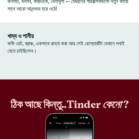
কনসার্ট, উৎসব, কারাওকে, খেলাধুলা — যেধরনের পরিকল্পনাগুলো নতুন কারো
সাথে আরো আনন্দময় হয়ে ওঠে!
খাদ্য ও পানীয়
কফি ডেট, ব্রাঞ্চ, একসাথে রান্না করা আর সেই রেস্তোরাঁটা যেখানে সবাই
যেতে চাইছিলেন।
ঠিক আছে কিন্তু..Tinder
কেনো
?