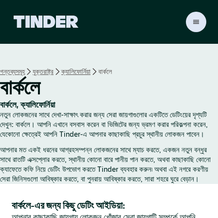
T
i
n
d
e
গন্তব্যসমূহ
যুক্তরাষ্ট্র
ক্যালিফোর্নিয়া
বার্কলে
r
বার্কলে
হো
ম
বার্কলে, ক্যালিফোর্নিয়া
নতুন লোকজনের সাথে দেখা-সাক্ষাৎ করার জন্য সেরা জায়গাগুলোর একটিতে ডেটিংয়ের দৃশ্যটি
দেখুন: বার্কলে। আপনি এখানে বসবাস করেন বা ভিজিটের জন্য ভ্রমণ করার পরিকল্পনা করেন,
যেকোনো ক্ষেত্রেই আপনি Tinder-এ আপনার কাছাকাছি প্রচুর স্থানীয় লোকজন পাবেন।
আপনার মত একই ধরনের আগ্রহসম্পন্ন লোকজনের সাথে ম্যাচ করতে, একজন নতুন বন্ধুর
সাথে রাতটি এক্সপ্লোর করতে, স্থানীয় কোনো বারে পানীয় পান করতে, অথবা কাছাকাছি কোনো
ক্যাফেতে কফি নিয়ে ডেটিং উপভোগ করতে Tinder ব্যবহার করুন৷ অথবা এই নগরে করণীয়
সেরা জিনিসগুলো আবিষ্কার করতে, বা পুনরায় আবিষ্কার করতে, সারা শহরে ঘুরে বেড়ান।
বার্কলে-এর জন্য কিছু ডেটিং আইডিয়া:
আপনার কাছাকাছি জায়গায় লোকজন খোঁজার সেরা জায়গাটি সম্পর্কে আপনি