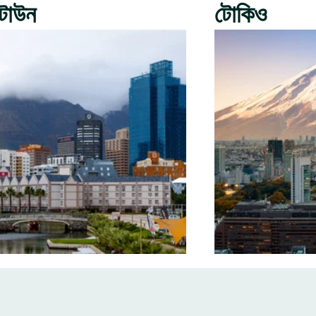
টাউন
টোকিও