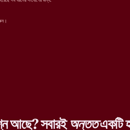
য়েছে সব ধরনের সংযোগের জন্য:
রুন।
শ্ন আছে? সবারই
অন্তত
একটি হ