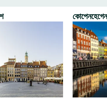
রশ
কোপেনহেগে