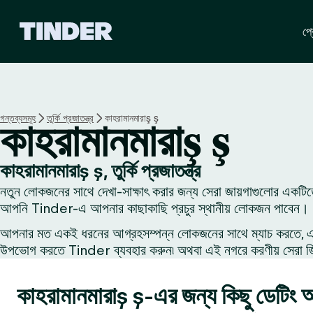
T
প্র
i
n
d
e
r
হো
গন্তব্যসমূহ
তুর্কি প্রজাতন্ত্র
কাহরামানমারাş ş
কাহরামানমারাş ş
ম
কাহরামানমারাş ş, তুর্কি প্রজাতন্ত্র
নতুন লোকজনের সাথে দেখা-সাক্ষাৎ করার জন্য সেরা জায়গাগুলোর একটিতে
আপনি Tinder-এ আপনার কাছাকাছি প্রচুর স্থানীয় লোকজন পাবেন।
আপনার মত একই ধরনের আগ্রহসম্পন্ন লোকজনের সাথে ম্যাচ করতে, একজন
উপভোগ করতে Tinder ব্যবহার করুন৷ অথবা এই নগরে করণীয় সেরা জিনি
কাহরামানমারাş ş-এর জন্য কিছু ডেটিং 