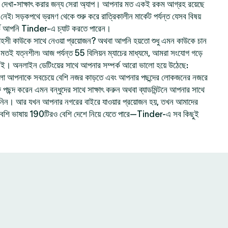
েখা-সাক্ষাৎ করার জন্য সেরা অ্যাপ। আপনার মত একই রকম আগ্রহ রয়েছে
ই৷ সড়কপথে ভ্রমণ থেকে শুরু করে রাত্রিকালীন মার্কেট পর্যন্ত যেসব বিষয়
ে আপনি Tinder-এ চ্যাট করতে পারেন।
হসী কাউকে সাথে নেওয়া প্রয়োজন? অথবা আপনি হয়তো শুধু এমন কাউকে চান
ার মতই যত্নশীল৷ আজ পর্যন্ত 55 বিলিয়ন ম্যাচের মাধ্যমে, আমরা সংযোগ গড়ে
নই। অনলাইন ডেটিংয়ের সাথে আপনার সম্পর্ক আরো ভালো হয়ে উঠেছে:
লো আপনাকে সবচেয়ে বেশি নজর কাড়তে এবং আপনার পছন্দের লোকজনের নজরে
ছন্দ করেন এমন বন্ধুদের সাথে সাক্ষাৎ করুন অথবা ব্যাডমিন্টনে আপনার সাথে
ে নিন। আর যখন আপনার নগরের বাইরে যাওয়ার প্রয়োজন হয়, তখন আমাদের
বেশি ভাষায় 190টিরও বেশি দেশে নিয়ে যেতে পারে—Tinder-এ সব কিছুই