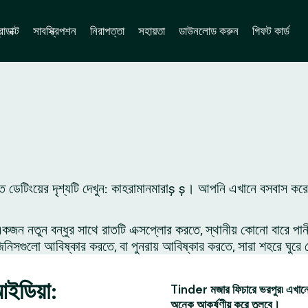
োডাক্ট
সাবস্ক্রিপশন
নিরাপত্তা
সহায়তা
ডাউনলোড করুন
গিফট কার্ড
 ডেটিংয়ের দৃশ্যটি দেখুন: কাহরামানমারাş ş। আপনি এখানে বসবাস করেন
 নতুন বন্ধুর সাথে রাতটি এক্সপ্লোর করতে, স্থানীয় কোনো বারে পান
সগুলো আবিষ্কার করতে, বা পুনরায় আবিষ্কার করতে, সারা শহরে ঘুরে 
আইডিয়া:
Tinder মজার ফিচারে ভরপুর৷ এখানে 
অনেক আকর্ষণীয় করে তুলবে।