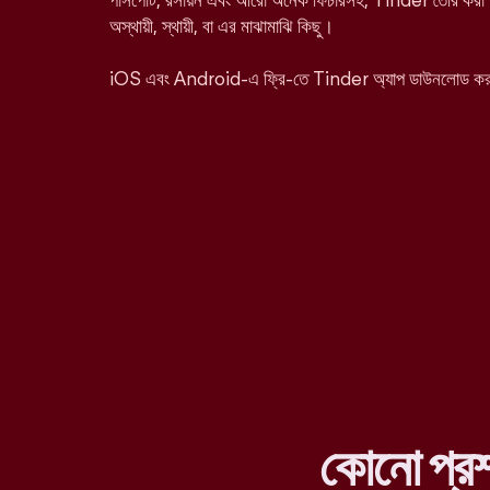
পাসপোর্ট, রসায়ন এবং আরো অনেক ফিচারসহ, Tinder তৈরি করা হ
অস্থায়ী, স্থায়ী, বা এর মাঝামাঝি কিছু।
iOS এবং Android-এ ফ্রি-তে Tinder অ্যাপ ডাউনলোড ক
কোনো প্র