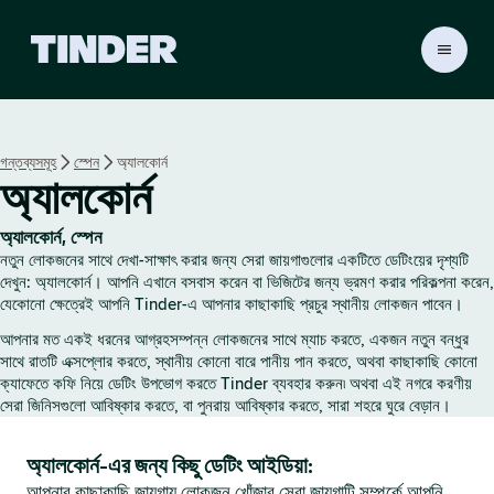
T
i
n
d
e
গন্তব্যসমূহ
স্পেন
অ্যালকোর্ন
r
অ্যালকোর্ন
হো
ম
অ্যালকোর্ন, স্পেন
নতুন লোকজনের সাথে দেখা-সাক্ষাৎ করার জন্য সেরা জায়গাগুলোর একটিতে ডেটিংয়ের দৃশ্যটি
দেখুন: অ্যালকোর্ন। আপনি এখানে বসবাস করেন বা ভিজিটের জন্য ভ্রমণ করার পরিকল্পনা করেন,
যেকোনো ক্ষেত্রেই আপনি Tinder-এ আপনার কাছাকাছি প্রচুর স্থানীয় লোকজন পাবেন।
আপনার মত একই ধরনের আগ্রহসম্পন্ন লোকজনের সাথে ম্যাচ করতে, একজন নতুন বন্ধুর
সাথে রাতটি এক্সপ্লোর করতে, স্থানীয় কোনো বারে পানীয় পান করতে, অথবা কাছাকাছি কোনো
ক্যাফেতে কফি নিয়ে ডেটিং উপভোগ করতে Tinder ব্যবহার করুন৷ অথবা এই নগরে করণীয়
সেরা জিনিসগুলো আবিষ্কার করতে, বা পুনরায় আবিষ্কার করতে, সারা শহরে ঘুরে বেড়ান।
অ্যালকোর্ন-এর জন্য কিছু ডেটিং আইডিয়া:
আপনার কাছাকাছি জায়গায় লোকজন খোঁজার সেরা জায়গাটি সম্পর্কে আপনি