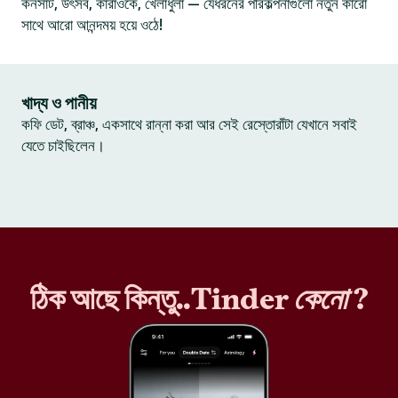
কনসার্ট, উৎসব, কারাওকে, খেলাধুলা — যেধরনের পরিকল্পনাগুলো নতুন কারো
সাথে আরো আনন্দময় হয়ে ওঠে!
খাদ্য ও পানীয়
কফি ডেট, ব্রাঞ্চ, একসাথে রান্না করা আর সেই রেস্তোরাঁটা যেখানে সবাই
যেতে চাইছিলেন।
ঠিক আছে কিন্তু..Tinder
কেনো
?