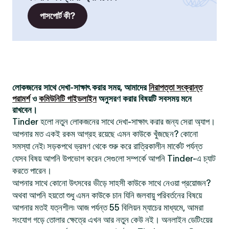
পাসপোর্ট কী?
লোকজনের সাথে দেখা-সাক্ষাৎ করার সময়, আমাদের
নিরাপত্তা সংক্রান্ত
পরামর্শ
ও
কমিউনিটি গাইডলাইন
অনুসরণ করার বিষয়টি সবসময় মনে
রাখবেন।
Tinder হলো নতুন লোকজনের সাথে দেখা-সাক্ষাৎ করার জন্য সেরা অ্যাপ।
আপনার মত একই রকম আগ্রহ রয়েছে এমন কাউকে খুঁজছেন? কোনো
সমস্যা নেই৷ সড়কপথে ভ্রমণ থেকে শুরু করে রাত্রিকালীন মার্কেট পর্যন্ত
যেসব বিষয় আপনি উপভোগ করেন সেগুলো সম্পর্কে আপনি Tinder-এ চ্যাট
করতে পারেন।
আপনার সাথে কোনো উৎসবের ভীড়ে সাহসী কাউকে সাথে নেওয়া প্রয়োজন?
অথবা আপনি হয়তো শুধু এমন কাউকে চান যিনি জলবায়ু পরিবর্তনের বিষয়ে
আপনার মতই যত্নশীল৷ আজ পর্যন্ত 55 বিলিয়ন ম্যাচের মাধ্যমে, আমরা
সংযোগ গড়ে তোলার ক্ষেত্রে এখন আর নতুন কেউ নই। অনলাইন ডেটিংয়ের