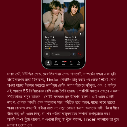
ডাবল ডেট, মিউজিক মোড, জ্যোতিষশাস্ত্র মোড, পাসপোর্ট, সম্পর্কের লক্ষ্য এবং ছবি
যাচাইকরণের মতো ফিচারসহ, Tinder সোয়াইপ চালু করার পর থেকে 190টি দেশে
পাওয়া যাচ্ছে বিশ্বের সবচেয়ে জনপ্রিয় ডেটিং অ্যাপ হিসেবে স্বীকৃত, এবং এ পর্যন্ত
এই অ্যাপে 55 বিলিয়নেরও বেশি ম্যাচ তৈরি হয়েছে। প্রতিটি ম্যাচের পেছনে একজন
সত্যিকারের মানুষ আছেন। সেটিই সবসময় মূল উদ্দেশ্য ছিলো। এটি এমন একটা
জায়গা, যেখানে আপনি এমন মানুষদের সাথে পরিচিত হতে পারেন, যাদের সাথে হয়তো
অন্য কোথাও কখনোই পরিচয় হতো না: নতুন কোনো ক্রাশ, ভ্রমণের সঙ্গী, কিংবা ধীরে
ধীরে গড়ে ওঠা এমন কিছু, যা শেষ পর্যন্ত সত্যিকারের সম্পর্কে রূপান্তরিত হয়।
আপনি যা-ই খুঁজে থাকেন, বা এখনো কিছু না খুঁজে থাকেন, Tinder আপনাকে তা বুঝে
নেওয়ার সুযোগ দেয়।