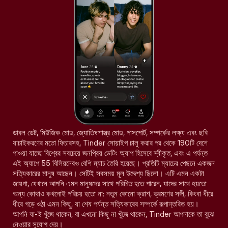
ডাবল ডেট, মিউজিক মোড, জ্যোতিষশাস্ত্র মোড, পাসপোর্ট, সম্পর্কের লক্ষ্য এবং ছবি
যাচাইকরণের মতো ফিচারসহ, Tinder সোয়াইপ চালু করার পর থেকে 190টি দেশে
পাওয়া যাচ্ছে বিশ্বের সবচেয়ে জনপ্রিয় ডেটিং অ্যাপ হিসেবে স্বীকৃত, এবং এ পর্যন্ত
এই অ্যাপে 55 বিলিয়নেরও বেশি ম্যাচ তৈরি হয়েছে। প্রতিটি ম্যাচের পেছনে একজন
সত্যিকারের মানুষ আছেন। সেটিই সবসময় মূল উদ্দেশ্য ছিলো। এটি এমন একটা
জায়গা, যেখানে আপনি এমন মানুষদের সাথে পরিচিত হতে পারেন, যাদের সাথে হয়তো
অন্য কোথাও কখনোই পরিচয় হতো না: নতুন কোনো ক্রাশ, ভ্রমণের সঙ্গী, কিংবা ধীরে
ধীরে গড়ে ওঠা এমন কিছু, যা শেষ পর্যন্ত সত্যিকারের সম্পর্কে রূপান্তরিত হয়।
আপনি যা-ই খুঁজে থাকেন, বা এখনো কিছু না খুঁজে থাকেন, Tinder আপনাকে তা বুঝে
নেওয়ার সুযোগ দেয়।