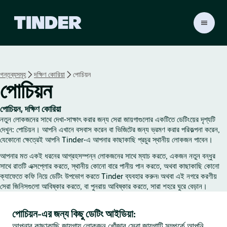
T
i
n
d
e
গন্তব্যসমূহ
দক্ষিণ কোরিয়া
পোচিয়ন
r
পোচিয়ন
হো
ম
পোচিয়ন, দক্ষিণ কোরিয়া
নতুন লোকজনের সাথে দেখা-সাক্ষাৎ করার জন্য সেরা জায়গাগুলোর একটিতে ডেটিংয়ের দৃশ্যটি
দেখুন: পোচিয়ন। আপনি এখানে বসবাস করেন বা ভিজিটের জন্য ভ্রমণ করার পরিকল্পনা করেন,
যেকোনো ক্ষেত্রেই আপনি Tinder-এ আপনার কাছাকাছি প্রচুর স্থানীয় লোকজন পাবেন।
আপনার মত একই ধরনের আগ্রহসম্পন্ন লোকজনের সাথে ম্যাচ করতে, একজন নতুন বন্ধুর
সাথে রাতটি এক্সপ্লোর করতে, স্থানীয় কোনো বারে পানীয় পান করতে, অথবা কাছাকাছি কোনো
ক্যাফেতে কফি নিয়ে ডেটিং উপভোগ করতে Tinder ব্যবহার করুন৷ অথবা এই নগরে করণীয়
সেরা জিনিসগুলো আবিষ্কার করতে, বা পুনরায় আবিষ্কার করতে, সারা শহরে ঘুরে বেড়ান।
পোচিয়ন-এর জন্য কিছু ডেটিং আইডিয়া:
আপনার কাছাকাছি জায়গায় লোকজন খোঁজার সেরা জায়গাটি সম্পর্কে আপনি