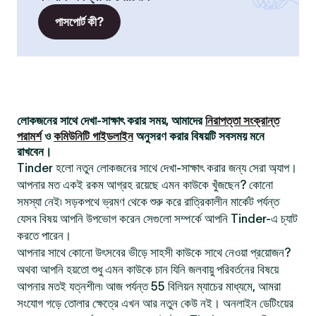
পাসপোর্ট কী?
লোকজনের সাথে দেখা-সাক্ষাৎ করার সময়, আমাদের
নিরাপত্তা সংক্রান্ত
পরামর্শ
ও
কমিউনিটি গাইডলাইন
অনুসরণ করার বিষয়টি সবসময় মনে
রাখবেন।
Tinder হলো নতুন লোকজনের সাথে দেখা-সাক্ষাৎ করার জন্য সেরা অ্যাপ।
আপনার মত একই রকম আগ্রহ রয়েছে এমন কাউকে খুঁজছেন? কোনো
সমস্যা নেই৷ সড়কপথে ভ্রমণ থেকে শুরু করে রাত্রিকালীন মার্কেট পর্যন্ত
যেসব বিষয় আপনি উপভোগ করেন সেগুলো সম্পর্কে আপনি Tinder-এ চ্যাট
করতে পারেন।
আপনার সাথে কোনো উৎসবের ভীড়ে সাহসী কাউকে সাথে নেওয়া প্রয়োজন?
অথবা আপনি হয়তো শুধু এমন কাউকে চান যিনি জলবায়ু পরিবর্তনের বিষয়ে
আপনার মতই যত্নশীল৷ আজ পর্যন্ত 55 বিলিয়ন ম্যাচের মাধ্যমে, আমরা
সংযোগ গড়ে তোলার ক্ষেত্রে এখন আর নতুন কেউ নই। অনলাইন ডেটিংয়ের