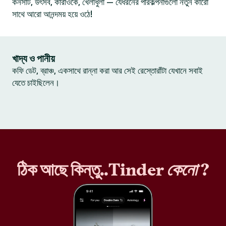
কনসার্ট, উৎসব, কারাওকে, খেলাধুলা — যেধরনের পরিকল্পনাগুলো নতুন কারো
সাথে আরো আনন্দময় হয়ে ওঠে!
খাদ্য ও পানীয়
কফি ডেট, ব্রাঞ্চ, একসাথে রান্না করা আর সেই রেস্তোরাঁটা যেখানে সবাই
যেতে চাইছিলেন।
ঠিক আছে কিন্তু..Tinder
কেনো
?