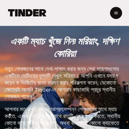
T
i
n
d
e
একটি ম্যাচ খুঁজে নিন৷ মরিয়াং, দক্ষিণ
r
হো
কোরিয়া
ম
নতুন লোকজনের সাথে দেখা-সাক্ষাৎ করার জন্য সেরা জায়গাগুলোর
একটিতে ডেটিংয়ের দৃশ্যটি দেখুন: মরিয়াং। আপনি এখানে বসবাস
করেন বা ভিজিটের জন্য ভ্রমণ করার পরিকল্পনা করেন, যেকোনো
ক্ষেত্রেই আপনি Tinder-এ আপনার কাছাকাছি প্রচুর স্থানীয়
লোকজন পাবেন।
আপনার মত একই ধরনের আগ্রহসম্পন্ন লোকজনের সাথে ম্যাচ
করতে, একজন নতুন বন্ধুর সাথে রাতটি এক্সপ্লোর করতে, স্থানীয়
কোনো বারে পানীয় পান করতে, অথবা কাছাকাছি কোনো ক্যাফেতে