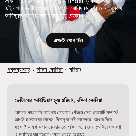
কফি নিয়ে ডেটিং উপভোগ করতে Tinder ব্যবহার করুন৷ অথবা
এই নগরে করণীয় সেরা জিনিসগুলো আবিষ্কার করতে, বা পুনরায়
আবিষ্কার করতে, সারা শহরে ঘুরে বেড়ান।
এখনই যোগ দিন
গন্তব্যসমূহ
›
দক্ষিণ কোরিয়া
›
মরিয়াং
ডেটিংয়ের আইডিয়াসমূহ৷ মরিয়াং, দক্ষিণ কোরিয়া
আপনার কাছাকাছি জায়গায় লোকজন খোঁজার সেরা জায়গাটি সম্পর্কে
আপনি ইতোমধ্যে জানেন, কিন্তু আপনি তাদেরকে কোথায় নিয়ে
যাবেন? আমরা আপনাকে জানাতে পারি৷ নগরের সেরা ডেটিংয়ের জায়গা
ও জনপ্রিয় ধারণাগুলো এখানে দেওয়া হয়েছে: