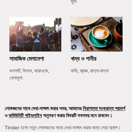
মুভি
সামাজিক মেলামেশা
খাদ্য ও পানীয়
কনসার্ট, উৎসব, কারাওকে,
কফি, ব্রাঞ্চ, রান্না-বান্না
খেলাধুলা
লোকজনের সাথে দেখা-সাক্ষাৎ করার সময়, আমাদের
নিরাপত্তা সংক্রান্ত পরামর্শ
ও
কমিউনিটি গাইডলাইন
অনুসরণ করার বিষয়টি সবসময় মনে রাখবেন।
Tinder হলো নতুন লোকজনের সাথে দেখা-সাক্ষাৎ করার জন্য সেরা অ্যাপ।