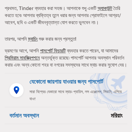
প্রথমত, Tinder ব্যবহার করা সহজ। আপনাকে শুধু একটি
অ্যাকাউন্ট
তৈরি
করতে হবে৷ আপনার ব্যক্তিত্ব তুলে ধরার জন্য আপনার প্রোফাইলে আগ্রহ/
আবেগ, ছবি ও একটি জীবনবৃত্তান্ত যোগ করতে ভুলবেন না৷।
তারপর, আপনি
ম্যাচিং
শুরু করার জন্য প্রস্তুত!
ভ্রমণের আগে, আপনি
পাসপোর্ট ফিচারটি
ব্যবহার করতে পারেন, যা আমাদের
প্রিমিয়াম সাবস্ক্রিপশনে
অন্তর্ভুক্ত রয়েছে৷ পাসপোর্ট আপনার অবস্থান পরিবর্তন
করার এবং অন্য কোনো শহর বা নগরের সদস্যদের সাথে ম্যাচ করার সুযোগ দেয়।
যেকোনো জায়গায় যাওয়ার জন্য পাসপোর্ট
সারা বিশ্বের যেকারো সাথে ম্যাচ৷ প্যারিস, লস এঞ্জেলেস, সিডনি, এগিয়ে
যাও!
বর্তমান অবস্থান
মরিয়াং