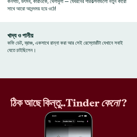
কনসার্ট, উৎসব, কারাওকে, খেলাধুলা — যেধরনের পরিকল্পনাগুলো নতুন কারো
সাথে আরো আনন্দময় হয়ে ওঠে!
খাদ্য ও পানীয়
কফি ডেট, ব্রাঞ্চ, একসাথে রান্না করা আর সেই রেস্তোরাঁটা যেখানে সবাই
যেতে চাইছিলেন।
ঠিক আছে কিন্তু..Tinder
কেনো
?