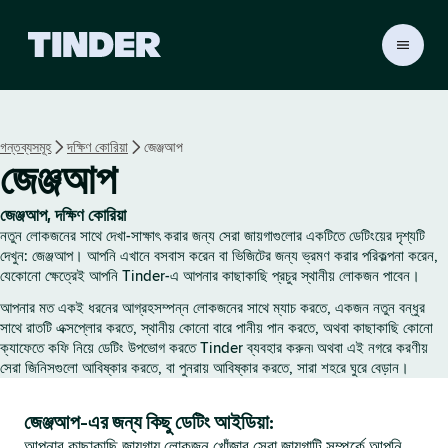
T
i
n
d
e
গন্তব্যসমূহ
দক্ষিণ কোরিয়া
জেঞ্জআপ
r
জেঞ্জআপ
হো
ম
জেঞ্জআপ, দক্ষিণ কোরিয়া
নতুন লোকজনের সাথে দেখা-সাক্ষাৎ করার জন্য সেরা জায়গাগুলোর একটিতে ডেটিংয়ের দৃশ্যটি
দেখুন: জেঞ্জআপ। আপনি এখানে বসবাস করেন বা ভিজিটের জন্য ভ্রমণ করার পরিকল্পনা করেন,
যেকোনো ক্ষেত্রেই আপনি Tinder-এ আপনার কাছাকাছি প্রচুর স্থানীয় লোকজন পাবেন।
আপনার মত একই ধরনের আগ্রহসম্পন্ন লোকজনের সাথে ম্যাচ করতে, একজন নতুন বন্ধুর
সাথে রাতটি এক্সপ্লোর করতে, স্থানীয় কোনো বারে পানীয় পান করতে, অথবা কাছাকাছি কোনো
ক্যাফেতে কফি নিয়ে ডেটিং উপভোগ করতে Tinder ব্যবহার করুন৷ অথবা এই নগরে করণীয়
সেরা জিনিসগুলো আবিষ্কার করতে, বা পুনরায় আবিষ্কার করতে, সারা শহরে ঘুরে বেড়ান।
জেঞ্জআপ-এর জন্য কিছু ডেটিং আইডিয়া:
আপনার কাছাকাছি জায়গায় লোকজন খোঁজার সেরা জায়গাটি সম্পর্কে আপনি