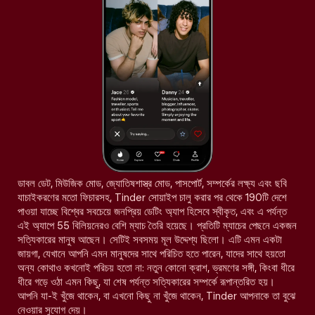
ডাবল ডেট, মিউজিক মোড, জ্যোতিষশাস্ত্র মোড, পাসপোর্ট, সম্পর্কের লক্ষ্য এবং ছবি
যাচাইকরণের মতো ফিচারসহ, Tinder সোয়াইপ চালু করার পর থেকে 190টি দেশে
পাওয়া যাচ্ছে বিশ্বের সবচেয়ে জনপ্রিয় ডেটিং অ্যাপ হিসেবে স্বীকৃত, এবং এ পর্যন্ত
এই অ্যাপে 55 বিলিয়নেরও বেশি ম্যাচ তৈরি হয়েছে। প্রতিটি ম্যাচের পেছনে একজন
সত্যিকারের মানুষ আছেন। সেটিই সবসময় মূল উদ্দেশ্য ছিলো। এটি এমন একটা
জায়গা, যেখানে আপনি এমন মানুষদের সাথে পরিচিত হতে পারেন, যাদের সাথে হয়তো
অন্য কোথাও কখনোই পরিচয় হতো না: নতুন কোনো ক্রাশ, ভ্রমণের সঙ্গী, কিংবা ধীরে
ধীরে গড়ে ওঠা এমন কিছু, যা শেষ পর্যন্ত সত্যিকারের সম্পর্কে রূপান্তরিত হয়।
আপনি যা-ই খুঁজে থাকেন, বা এখনো কিছু না খুঁজে থাকেন, Tinder আপনাকে তা বুঝে
নেওয়ার সুযোগ দেয়।