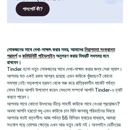
পাসপোর্ট কী?
লোকজনের সাথে দেখা-সাক্ষাৎ করার সময়, আমাদের
নিরাপত্তা সংক্রান্ত
পরামর্শ
ও
কমিউনিটি গাইডলাইন
অনুসরণ করার বিষয়টি সবসময় মনে
রাখবেন।
Tinder হলো নতুন লোকজনের সাথে দেখা-সাক্ষাৎ করার জন্য সেরা অ্যাপ।
আপনার মত একই রকম আগ্রহ রয়েছে এমন কাউকে খুঁজছেন? কোনো
সমস্যা নেই৷ সড়কপথে ভ্রমণ থেকে শুরু করে রাত্রিকালীন মার্কেট পর্যন্ত
যেসব বিষয় আপনি উপভোগ করেন সেগুলো সম্পর্কে আপনি Tinder-এ চ্যাট
করতে পারেন।
আপনার সাথে কোনো উৎসবের ভীড়ে সাহসী কাউকে সাথে নেওয়া প্রয়োজন?
অথবা আপনি হয়তো শুধু এমন কাউকে চান যিনি জলবায়ু পরিবর্তনের বিষয়ে
আপনার মতই যত্নশীল৷ আজ পর্যন্ত 55 বিলিয়ন ম্যাচের মাধ্যমে, আমরা
সংযোগ গড়ে তোলার ক্ষেত্রে এখন আর নতুন কেউ নই। অনলাইন ডেটিংয়ের