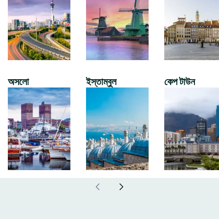
অসলো
ইস্তাম্বুল
কেপ টাউন