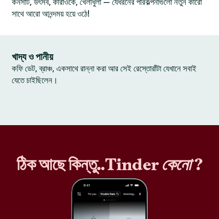
কনসার্ট, উৎসব, কারাওকে, খেলাধুলা — যেধরনের পরিকল্পনাগুলো নতুন কারো
সাথে আরো আনন্দময় হয়ে ওঠে!
খাদ্য ও পানীয়
কফি ডেট, ব্রাঞ্চ, একসাথে রান্না করা আর সেই রেস্তোরাঁটা যেখানে সবাই
যেতে চাইছিলেন।
ঠিক আছে কিন্তু..Tinder
কেনো
?