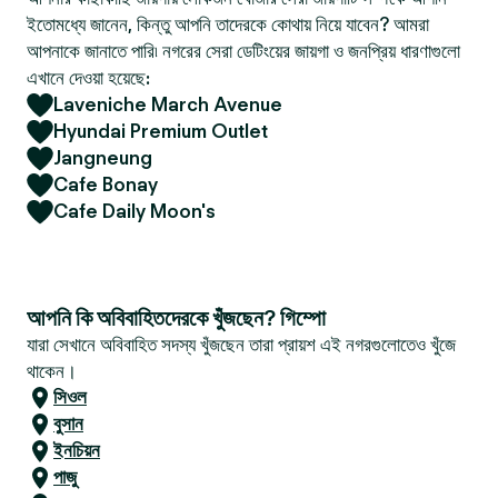
ইতোমধ্যে জানেন, কিন্তু আপনি তাদেরকে কোথায় নিয়ে যাবেন? আমরা
আপনাকে জানাতে পারি৷ নগরের সেরা ডেটিংয়ের জায়গা ও জনপ্রিয় ধারণাগুলো
এখানে দেওয়া হয়েছে:
Laveniche March Avenue
Hyundai Premium Outlet
Jangneung
Cafe Bonay
Cafe Daily Moon's
আপনি কি অবিবাহিতদেরকে খুঁজছেন? গিম্পো
যারা সেখানে অবিবাহিত সদস্য খুঁজছেন তারা প্রায়শ এই নগরগুলোতেও খুঁজে
থাকেন।
সিওল
বুসান
ইনচিয়ন
পাজু