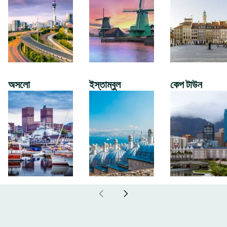
অসলো
ইস্তাম্বুল
কেপ টাউন