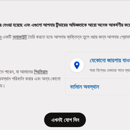
র দেওয়া হয়েছে এবং এগুলো আপনার টিন্ডারের অভিজ্ঞতাকে আরো অনেক আকর্ষণীয় কর
ধু একটি
অ্যাকাউন্ট
তৈরি করতে হবে৷ আপনার ব্যক্তিত্ব তুলে ধরার জন্য আপনার প্রো
যেকোনো জায়গায় যাওয়
সারা বিশ্বের যেকারো সাথে ম্যা
তে পারেন, যা আমাদের
প্রিমিয়াম
অবস্থান পরিবর্তন করার এবং অন্য কোনো
েয়।
বর্তমান অবস্থান
এখনই যোগ দিন