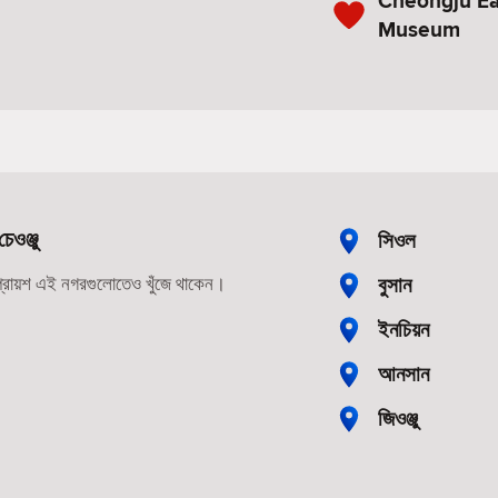
Cheongju Ear
Museum
ওঞ্জু
সিওল
বুসান
 প্রায়শ এই নগরগুলোতেও খুঁজে থাকেন।
ইনচিয়ন
আনসান
জিওঞ্জু