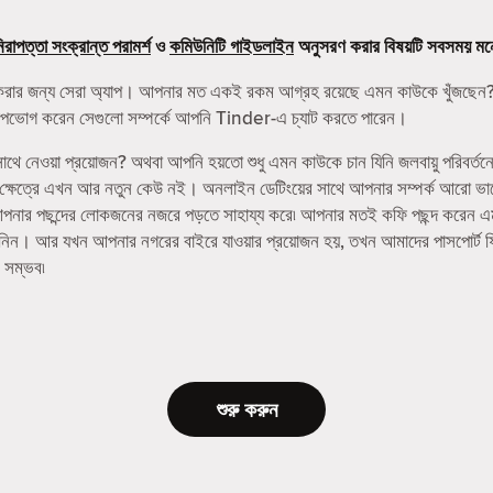
িরাপত্তা সংক্রান্ত পরামর্শ
ও
কমিউনিটি গাইডলাইন
অনুসরণ করার বিষয়টি সবসময় মন
করার জন্য সেরা অ্যাপ। আপনার মত একই রকম আগ্রহ রয়েছে এমন কাউকে খুঁজছেন?
নি উপভোগ করেন সেগুলো সম্পর্কে আপনি Tinder-এ চ্যাট করতে পারেন।
ে নেওয়া প্রয়োজন? অথবা আপনি হয়তো শুধু এমন কাউকে চান যিনি জলবায়ু পরিবর্তন
র ক্ষেত্রে এখন আর নতুন কেউ নই। অনলাইন ডেটিংয়ের সাথে আপনার সম্পর্ক আরো ভ
র পছন্দের লোকজনের নজরে পড়তে সাহায্য করে৷ আপনার মতই কফি পছন্দ করেন এমন বন্
 নিন। আর যখন আপনার নগরের বাইরে যাওয়ার প্রয়োজন হয়, তখন আমাদের পাসপোর্ট 
 সম্ভব৷
শুরু করুন