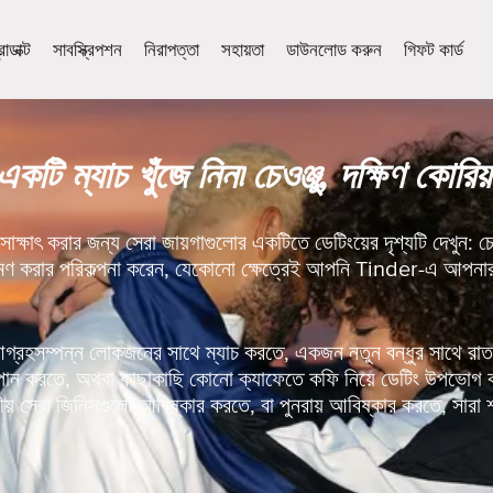
োডাক্ট
সাবস্ক্রিপশন
নিরাপত্তা
সহায়তা
ডাউনলোড করুন
গিফট কার্ড
একটি ম্যাচ খুঁজে নিন৷ চেওঞ্জু, দক্ষিণ কোরিয়
ক্ষাৎ করার জন্য সেরা জায়গাগুলোর একটিতে ডেটিংয়ের দৃশ্যটি দেখুন: 
মণ করার পরিকল্পনা করেন, যেকোনো ক্ষেত্রেই আপনি Tinder-এ আপনার কা
হসম্পন্ন লোকজনের সাথে ম্যাচ করতে, একজন নতুন বন্ধুর সাথে রাতট
য় পান করতে, অথবা কাছাকাছি কোনো ক্যাফেতে কফি নিয়ে ডেটিং উপভোগ
় সেরা জিনিসগুলো আবিষ্কার করতে, বা পুনরায় আবিষ্কার করতে, সারা শ