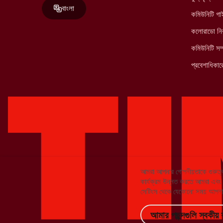
বাংলা
কমিউনিটি গ
কলোরাডো নির
কমিউনিটি সম্
প্রবেশাধিকারে
আমরা আপনার গোপনীয়তাকে গুরুত্ব
কার্যক্রম উন্নত করতে আমরা এবং আমা
সেটিংস থেকে যেকোনো সময় আপনার
আমার পছন্দগুলি স্বকীয় 