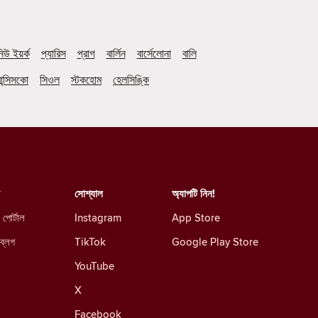
িউ ইয়র্ক
প্যারিস
প্রাগ
বার্লিন
বার্সেলোনা
বালি
ান্সিসকো
সিওল
স্টকহোম
হেলসিঙ্কি
সোশ্যাল
অ্যাপটি নিন!
 পোর্টাল
Instagram
App Store
 ব্লগ
TikTok
Google Play Store
YouTube
X
Facebook