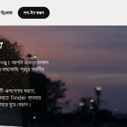
ভাষা
লগ-ইন করুন
া
চেওঞ্জু। আপনি এখানে বসবাস
ছাকাছি প্রচুর স্থানীয়
ি এক্সপ্লোর করতে,
 করতে Tinder ব্যবহার
হরে ঘুরে বেড়ান।