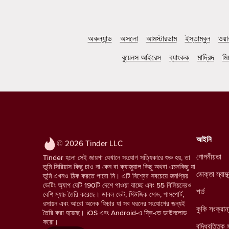
অকল্যান্ড
অসলো
আমস্টারডাম
ইস্তাম্বুল
ওয়
বুয়েনস আইরেস
ব্যাংকক
মাদ্রিদ
মিয
আইনি
© 2026 Tinder LLC
গোপনীয়তা
Tinder হলো সেই জায়গা যেখানে সংযোগ সত্যিকারে শুরু হয়, তা
তুমি সিরিয়াস কিছু চাও না কেন বা ক্যাজুয়াল কিছু অথবা এমনকিছু যা
ভোক্তা স্বাস
তুমি এখনও ঠিক করতে পারো নি। এটি বিশ্বের সবচেয়ে জনপ্রিয়
ডেটিং অ্যাপ যেটি 190টি দেশে পাওয়া যাচ্ছে এবং 55 বিলিয়নেরও
শর্ত
বেশি ম্যাচ তৈরি করেছে। ডাবল ডেট, মিউজিক মোড, পাসপোর্ট,
রসায়ন এবং আরো অনেক ফিচার যা সব ধরনের সংযোগের জন্যই
কুকি সংক্রান
তৈরি করা হয়েছে। iOS এবং Android-এ ফ্রি-তে ডাউনলোড
করো।
বুদ্ধিবৃত্তিক 