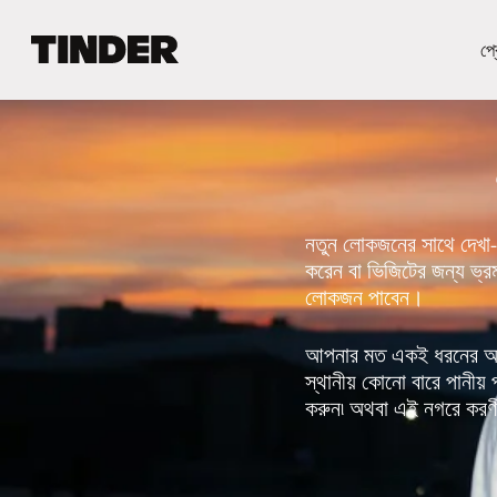
T
প্র
i
n
d
e
r
হো
ম
নতুন লোকজনের সাথে দেখা-সা
করেন বা ভিজিটের জন্য ভ্র
লোকজন পাবেন।
আপনার মত একই ধরনের আগ্র
স্থানীয় কোনো বারে পানী
করুন৷ অথবা এই নগরে করণীয