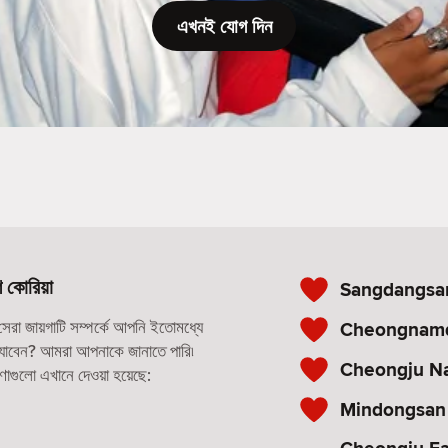
এখনই যোগ দিন
ণ কোরিয়া
Sangdangsan
রা জায়গাটি সম্পর্কে আপনি ইতোমধ্যে
Cheongnam
ে যাবেন? আমরা আপনাকে জানাতে পারি৷
Cheongju N
রণাগুলো এখানে দেওয়া হয়েছে:
Mindongsan