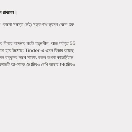
ে রাখবেন।
 কোনো সমস্যা নেই৷ সড়কপথে ভ্রমণ থেকে শুরু
ের বিষয়ে আপনার মতই যত্নশীল৷ আজ পর্যন্ত 55
ালো হয়ে উঠেছে: Tinder-এ এমন ফিচার রয়েছে
ধুদের সাথে সাক্ষাৎ করুন অথবা ব্যাডমিন্টনে
ফিচারটি আপনাকে 40টিরও বেশি ভাষায় 190টিরও