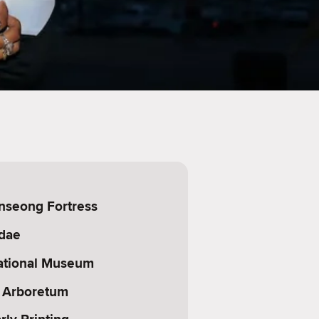
seong Fortress
dae
ational Museum
 Arboretum