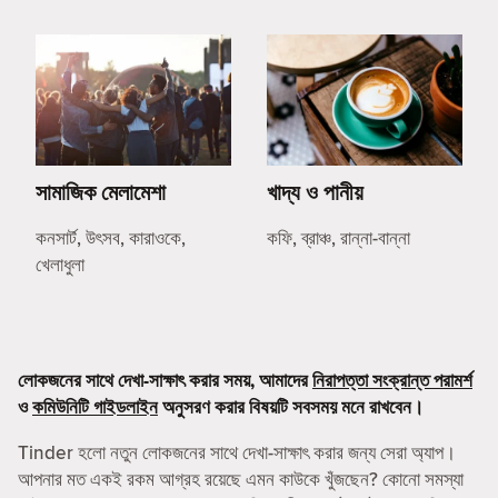
সামাজিক মেলামেশা
খাদ্য ও পানীয়
কনসার্ট, উৎসব, কারাওকে,
কফি, ব্রাঞ্চ, রান্না-বান্না
খেলাধুলা
লোকজনের সাথে দেখা-সাক্ষাৎ করার সময়, আমাদের
নিরাপত্তা সংক্রান্ত পরামর্শ
ও
কমিউনিটি গাইডলাইন
অনুসরণ করার বিষয়টি সবসময় মনে রাখবেন।
Tinder হলো নতুন লোকজনের সাথে দেখা-সাক্ষাৎ করার জন্য সেরা অ্যাপ।
আপনার মত একই রকম আগ্রহ রয়েছে এমন কাউকে খুঁজছেন? কোনো সমস্যা