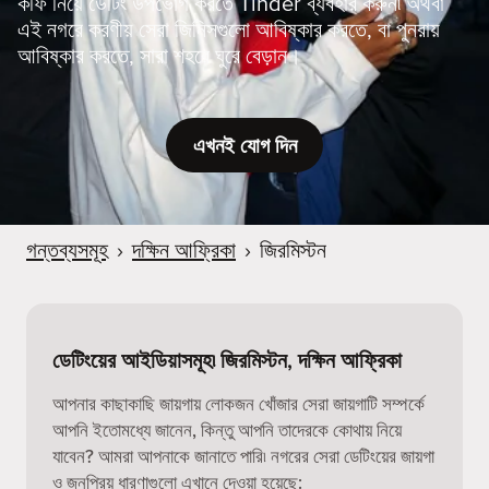
কফি নিয়ে ডেটিং উপভোগ করতে Tinder ব্যবহার করুন৷ অথবা
এই নগরে করণীয় সেরা জিনিসগুলো আবিষ্কার করতে, বা পুনরায়
আবিষ্কার করতে, সারা শহরে ঘুরে বেড়ান।
এখনই যোগ দিন
গন্তব্যসমূহ
›
দক্ষিন আফ্রিকা
›
জিরমিস্টন
ডেটিংয়ের আইডিয়াসমূহ৷ জিরমিস্টন, দক্ষিন আফ্রিকা
আপনার কাছাকাছি জায়গায় লোকজন খোঁজার সেরা জায়গাটি সম্পর্কে
আপনি ইতোমধ্যে জানেন, কিন্তু আপনি তাদেরকে কোথায় নিয়ে
যাবেন? আমরা আপনাকে জানাতে পারি৷ নগরের সেরা ডেটিংয়ের জায়গা
ও জনপ্রিয় ধারণাগুলো এখানে দেওয়া হয়েছে: