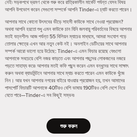
নেই৷ সড়কপথে ভ্রমণ থেকে শুরু করে রাত্রিকালীন মার্কেট পর্যন্ত যেসব বিষয়
আপনি উপভোগ করেন সেগুলো সম্পর্কে আপনি Tinder-এ চ্যাট করতে পারেন।
আপনার সাথে কোনো উৎসবের ভীড়ে সাহসী কাউকে সাথে নেওয়া প্রয়োজন?
অথবা আপনি হয়তো শুধু এমন কাউকে চান যিনি জলবায়ু পরিবর্তনের বিষয়ে আপনার
মতই যত্নশীল৷ আজ পর্যন্ত 55 বিলিয়ন ম্যাচের মাধ্যমে, আমরা সংযোগ গড়ে
তোলার ক্ষেত্রে এখন আর নতুন কেউ নই। অনলাইন ডেটিংয়ের সাথে আপনার
সম্পর্ক আরো ভালো হয়ে উঠেছে: Tinder-এ এমন ফিচার রয়েছে যেগুলো
আপনাকে সবচেয়ে বেশি নজর কাড়তে এবং আপনার পছন্দের লোকজনের নজরে
পড়তে সাহায্য করে৷ আপনার মতই কফি পছন্দ করেন এমন বন্ধুদের সাথে সাক্ষাৎ
করুন অথবা ব্যাডমিন্টনে আপনার সাথে ম্যাচ করতে পারেন এমন কাউকে খুঁজে
নিন। আর যখন আপনার নগরের বাইরে যাওয়ার প্রয়োজন হয়, তখন আমাদের
পাসপোর্ট ফিচারটি আপনাকে 40টিরও বেশি ভাষায় 190টিরও বেশি দেশে নিয়ে
যেতে পারে—Tinder-এ সব কিছুই সম্ভব৷
শুরু করুন