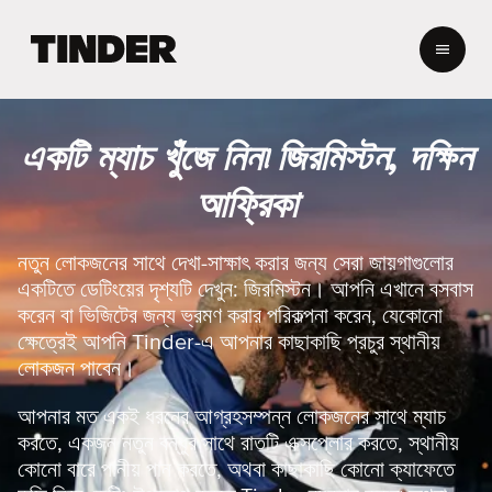
T
i
n
d
e
একটি ম্যাচ খুঁজে নিন৷ জিরমিস্টন, দক্ষিন
r
হো
আফ্রিকা
ম
নতুন লোকজনের সাথে দেখা-সাক্ষাৎ করার জন্য সেরা জায়গাগুলোর
একটিতে ডেটিংয়ের দৃশ্যটি দেখুন: জিরমিস্টন। আপনি এখানে বসবাস
করেন বা ভিজিটের জন্য ভ্রমণ করার পরিকল্পনা করেন, যেকোনো
ক্ষেত্রেই আপনি Tinder-এ আপনার কাছাকাছি প্রচুর স্থানীয়
লোকজন পাবেন।
আপনার মত একই ধরনের আগ্রহসম্পন্ন লোকজনের সাথে ম্যাচ
করতে, একজন নতুন বন্ধুর সাথে রাতটি এক্সপ্লোর করতে, স্থানীয়
কোনো বারে পানীয় পান করতে, অথবা কাছাকাছি কোনো ক্যাফেতে