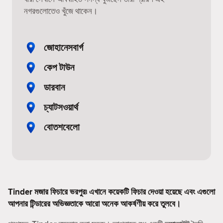
নগরগুলোতেও খুঁজে থাকেন।
জোহানেসবার্গ
কেপ টাউন
ডারবান
চ্যাটসওয়ার্থ
বোতশবেলো
Tinder মজার ফিচারে ভরপুর৷ এখানে কয়েকটি ফিচার দেওয়া হয়েছে এবং এগুলো
আপনার টিন্ডারের অভিজ্ঞতাকে আরো অনেক আকর্ষণীয় করে তুলবে।