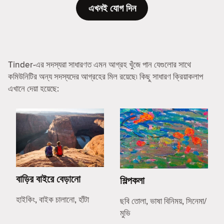
এখনই যোগ দিন
Tinder-এর সদস্যরা সাধারণত এমন আগ্রহ খুঁজে পান যেগুলোর সাথে
কমিউনিটির অন্য সদস্যদের আগ্রহের মিল রয়েছে৷ কিছু সাধারণ ক্রিয়াকলাপ
এখানে দেয়া হয়েছে:
বাড়ির বাইরে বেড়ানো
শিল্পকলা
হাইকিং, বাইক চালানো, হাঁটা
ছবি তোলা, ভাষা বিনিময়, সিনেমা/
মুভি