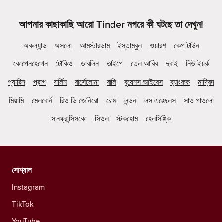
আপনার কাছাকাছি আরো Tinder নগরে কী ঘটছে তা দেখুন!
অকল্যান্ড
অসলো
আমস্টারডাম
ইস্তাম্বুল
ওয়ারশ
কেপ টাউন
কোপেনহেগেন
টোকিও
ডাবলিন
তাইপে
তেল আবিব
দুবাই
নিউ ইয়র্ক
প্যারিস
প্রাগ
বার্লিন
বার্সেলোনা
বালি
বুয়েনস আইরেস
ব্যাংকক
মাদ্রিদ
মিয়ামি
মেলবোর্ন
রিও ডি জেনিরো
রোম
লন্ডন
লস এঞ্জেলেস
সাও পাওলো
সানফ্রান্সিসকো
সিওল
স্টকহোম
হেলসিঙ্কি
সোশ্যাল
Instagram
TikTok
YouTube