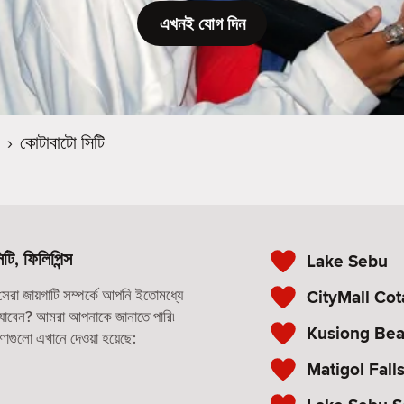
এখনই যোগ দিন
›
কোটাবাটো সিটি
ি, ফিলিপিন্স
Lake Sebu
রা জায়গাটি সম্পর্কে আপনি ইতোমধ্যে
CityMall Cot
ে যাবেন? আমরা আপনাকে জানাতে পারি৷
Kusiong Be
রণাগুলো এখানে দেওয়া হয়েছে:
Matigol Fall