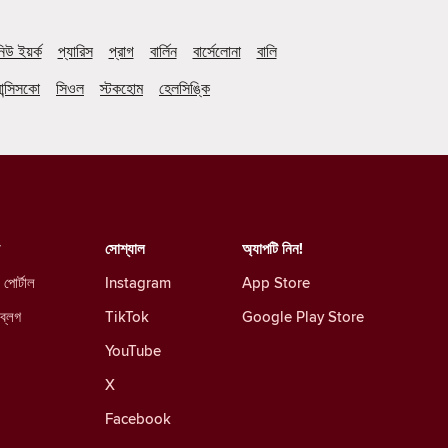
িউ ইয়র্ক
প্যারিস
প্রাগ
বার্লিন
বার্সেলোনা
বালি
ান্সিসকো
সিওল
স্টকহোম
হেলসিঙ্কি
সোশ্যাল
অ্যাপটি নিন!
 পোর্টাল
Instagram
App Store
 ব্লগ
TikTok
Google Play Store
YouTube
X
Facebook