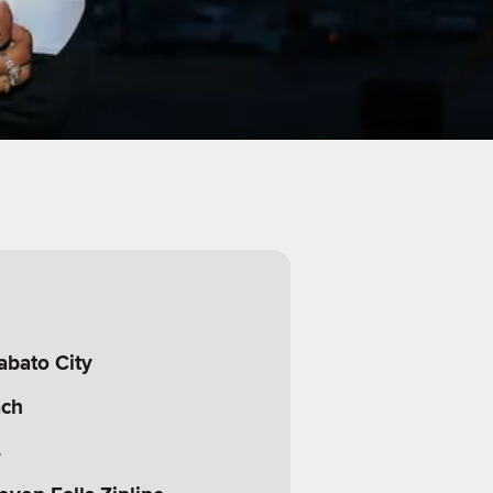
abato City
ach
s