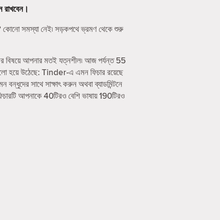
ে রাখবেন।
 কোনো সমস্যা নেই৷ সড়কপথে ভ্রমণ থেকে শুরু
ের বিষয়ে আপনার মতই যত্নশীল৷ আজ পর্যন্ত 55
ালো হয়ে উঠেছে: Tinder-এ এমন ফিচার রয়েছে
ধুদের সাথে সাক্ষাৎ করুন অথবা ব্যাডমিন্টনে
ফিচারটি আপনাকে 40টিরও বেশি ভাষায় 190টিরও