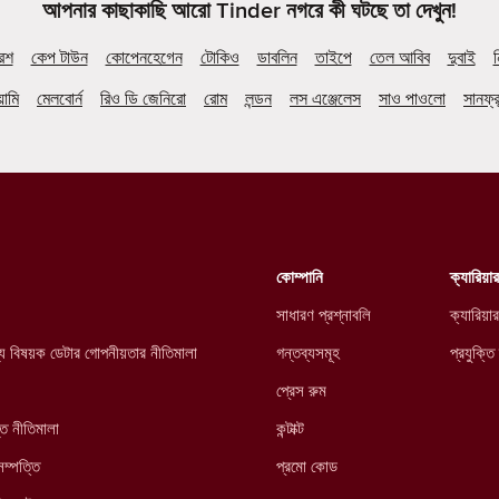
আপনার কাছাকাছি আরো Tinder নগরে কী ঘটছে তা দেখুন!
ারশ
কেপ টাউন
কোপেনহেগেন
টোকিও
ডাবলিন
তাইপে
তেল আবিব
দুবাই
ন
়ামি
মেলবোর্ন
রিও ডি জেনিরো
রোম
লন্ডন
লস এঞ্জেলেস
সাও পাওলো
সানফ্র
কোম্পানি
ক্যারিয়ার
সাধারণ প্রশ্নাবলি
ক্যারিয়ার
্থ্য বিষয়ক ডেটার গোপনীয়তার নীতিমালা
গন্তব্যসমূহ
প্রযুক্তি
প্রেস রুম
্ত নীতিমালা
কন্টাক্ট
সম্পত্তি
প্রমো কোড