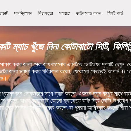
োডাক্ট
সাবস্ক্রিপশন
নিরাপত্তা
সহায়তা
ডাউনলোড করুন
গিফট কার্ড
টি ম্যাচ খুঁজে নিন৷ কোটাবাটো সিটি, ফিলিপি
াক্ষাৎ করার জন্য সেরা জায়গাগুলোর একটিতে ডেটিংয়ের দৃশ্যটি দেখুন:
িটের জন্য ভ্রমণ করার পরিকল্পনা করেন, যেকোনো ক্ষেত্রেই আপনি T
বেন।
হসম্পন্ন লোকজনের সাথে ম্যাচ করতে, একজন নতুন বন্ধুর সাথে রাতট
য় পান করতে, অথবা কাছাকাছি কোনো ক্যাফেতে কফি নিয়ে ডেটিং উপভোগ
় সেরা জিনিসগুলো আবিষ্কার করতে, বা পুনরায় আবিষ্কার করতে, সারা শ