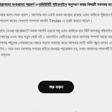
িরাপত্তা সংক্রান্ত পরামর্শ
ও
কমিউনিটি গাইডলাইন
অনুসরণ করার বিষয়টি সবসময় মন
করার জন্য সেরা অ্যাপ। আপনার মত একই রকম আগ্রহ রয়েছে এমন কাউকে খুঁজছেন?
নি উপভোগ করেন সেগুলো সম্পর্কে আপনি Tinder-এ চ্যাট করতে পারেন।
ে নেওয়া প্রয়োজন? অথবা আপনি হয়তো শুধু এমন কাউকে চান যিনি জলবায়ু পরিবর্তন
র ক্ষেত্রে এখন আর নতুন কেউ নই। অনলাইন ডেটিংয়ের সাথে আপনার সম্পর্ক আরো ভ
র পছন্দের লোকজনের নজরে পড়তে সাহায্য করে৷ আপনার মতই কফি পছন্দ করেন এমন বন্
 নিন। আর যখন আপনার নগরের বাইরে যাওয়ার প্রয়োজন হয়, তখন আমাদের পাসপোর্ট 
 সম্ভব৷
শুরু করুন