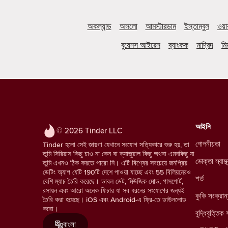
অকল্যান্ড
অসলো
আমস্টারডাম
ইস্তাম্বুল
ওয়
বুয়েনস আইরেস
ব্যাংকক
মাদ্রিদ
মিয
আইনি
© 2026 Tinder LLC
গোপনীয়তা
Tinder হলো সেই জায়গা যেখানে সংযোগ সত্যিকারে শুরু হয়, তা
তুমি সিরিয়াস কিছু চাও না কেন বা ক্যাজুয়াল কিছু অথবা এমনকিছু যা
ভোক্তা স্বাস
তুমি এখনও ঠিক করতে পারো নি। এটি বিশ্বের সবচেয়ে জনপ্রিয়
ডেটিং অ্যাপ যেটি 190টি দেশে পাওয়া যাচ্ছে এবং 55 বিলিয়নেরও
শর্ত
বেশি ম্যাচ তৈরি করেছে। ডাবল ডেট, মিউজিক মোড, পাসপোর্ট,
রসায়ন এবং আরো অনেক ফিচার যা সব ধরনের সংযোগের জন্যই
কুকি সংক্রান
তৈরি করা হয়েছে। iOS এবং Android-এ ফ্রি-তে ডাউনলোড
করো।
বুদ্ধিবৃত্তিক 
বাংলা