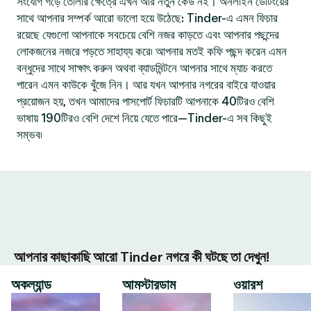
সংযোগ গড়ে তোলার ক্ষেত্রে এখন আর নতুন কেউ নই। অনলাইন ডেটিংয়ের
সাথে আপনার সম্পর্ক আরো ভালো হয়ে উঠেছে: Tinder-এ এমন ফিচার
রয়েছে যেগুলো আপনাকে সবচেয়ে বেশি নজর কাড়তে এবং আপনার পছন্দের
লোকজনের নজরে পড়তে সাহায্য করে৷ আপনার মতই কফি পছন্দ করেন এমন
বন্ধুদের সাথে সাক্ষাৎ করুন অথবা ব্যাডমিন্টনে আপনার সাথে ম্যাচ করতে
পারেন এমন কাউকে খুঁজে নিন। আর যখন আপনার নগরের বাইরে যাওয়ার
প্রয়োজন হয়, তখন আমাদের পাসপোর্ট ফিচারটি আপনাকে 40টিরও বেশি
ভাষায় 190টিরও বেশি দেশে নিয়ে যেতে পারে—Tinder-এ সব কিছুই
সম্ভব৷
আপনার কাছাকাছি আরো Tinder নগরে কী ঘটছে তা দেখুন!
অকল্যান্ড
আমস্টারডাম
ওয়ারশ