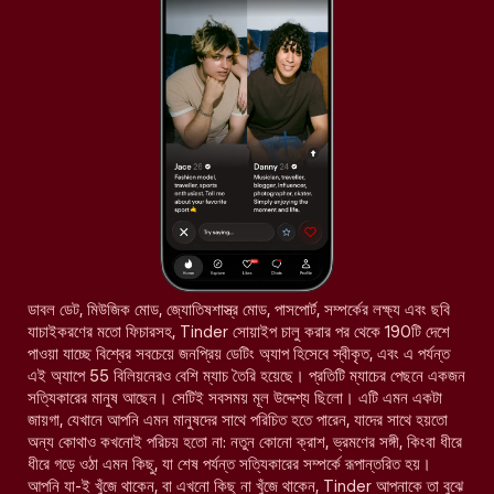
ডাবল ডেট, মিউজিক মোড, জ্যোতিষশাস্ত্র মোড, পাসপোর্ট, সম্পর্কের লক্ষ্য এবং ছবি
যাচাইকরণের মতো ফিচারসহ, Tinder সোয়াইপ চালু করার পর থেকে 190টি দেশে
পাওয়া যাচ্ছে বিশ্বের সবচেয়ে জনপ্রিয় ডেটিং অ্যাপ হিসেবে স্বীকৃত, এবং এ পর্যন্ত
এই অ্যাপে 55 বিলিয়নেরও বেশি ম্যাচ তৈরি হয়েছে। প্রতিটি ম্যাচের পেছনে একজন
সত্যিকারের মানুষ আছেন। সেটিই সবসময় মূল উদ্দেশ্য ছিলো। এটি এমন একটা
জায়গা, যেখানে আপনি এমন মানুষদের সাথে পরিচিত হতে পারেন, যাদের সাথে হয়তো
অন্য কোথাও কখনোই পরিচয় হতো না: নতুন কোনো ক্রাশ, ভ্রমণের সঙ্গী, কিংবা ধীরে
ধীরে গড়ে ওঠা এমন কিছু, যা শেষ পর্যন্ত সত্যিকারের সম্পর্কে রূপান্তরিত হয়।
আপনি যা-ই খুঁজে থাকেন, বা এখনো কিছু না খুঁজে থাকেন, Tinder আপনাকে তা বুঝে