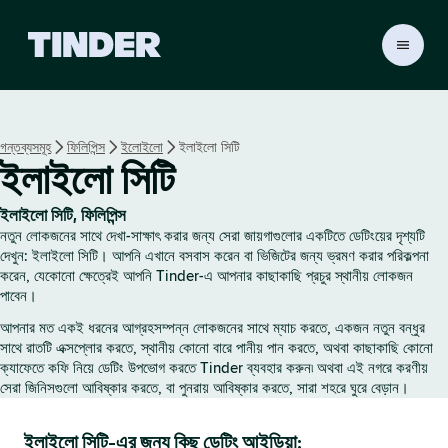
T
i
n
d
e
গন্তব্যসমূহ
ফিলিপিন্স
ইলোইলো
ইলাইলো সিটি
r
ইলাইলো সিটি
হো
ম
ইলাইলো সিটি, ফিলিপিন্স
নতুন লোকজনের সাথে দেখা-সাক্ষাৎ করার জন্য সেরা জায়গাগুলোর একটিতে ডেটিংয়ের দৃশ্যটি
দেখুন: ইলাইলো সিটি। আপনি এখানে বসবাস করেন বা ভিজিটের জন্য ভ্রমণ করার পরিকল্পনা
করেন, যেকোনো ক্ষেত্রেই আপনি Tinder-এ আপনার কাছাকাছি প্রচুর স্থানীয় লোকজন
পাবেন।
আপনার মত একই ধরনের আগ্রহসম্পন্ন লোকজনের সাথে ম্যাচ করতে, একজন নতুন বন্ধুর
সাথে রাতটি এক্সপ্লোর করতে, স্থানীয় কোনো বারে পানীয় পান করতে, অথবা কাছাকাছি কোনো
ক্যাফেতে কফি নিয়ে ডেটিং উপভোগ করতে Tinder ব্যবহার করুন৷ অথবা এই নগরে করণীয়
সেরা জিনিসগুলো আবিষ্কার করতে, বা পুনরায় আবিষ্কার করতে, সারা শহরে ঘুরে বেড়ান।
ইলাইলো সিটি-এর জন্য কিছু ডেটিং আইডিয়া: