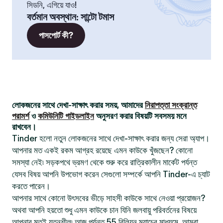
সিডনি, এগিয়ে যাও!
বর্তমান অবস্থান
:
সান্টো টমাস
পাসপোর্ট কী?
লোকজনের সাথে দেখা-সাক্ষাৎ করার সময়, আমাদের
নিরাপত্তা সংক্রান্ত
পরামর্শ
ও
কমিউনিটি গাইডলাইন
অনুসরণ করার বিষয়টি সবসময় মনে
রাখবেন।
Tinder হলো নতুন লোকজনের সাথে দেখা-সাক্ষাৎ করার জন্য সেরা অ্যাপ।
আপনার মত একই রকম আগ্রহ রয়েছে এমন কাউকে খুঁজছেন? কোনো
সমস্যা নেই৷ সড়কপথে ভ্রমণ থেকে শুরু করে রাত্রিকালীন মার্কেট পর্যন্ত
যেসব বিষয় আপনি উপভোগ করেন সেগুলো সম্পর্কে আপনি Tinder-এ চ্যাট
করতে পারেন।
আপনার সাথে কোনো উৎসবের ভীড়ে সাহসী কাউকে সাথে নেওয়া প্রয়োজন?
অথবা আপনি হয়তো শুধু এমন কাউকে চান যিনি জলবায়ু পরিবর্তনের বিষয়ে
আপনার মতই যত্নশীল৷ আজ পর্যন্ত 55 বিলিয়ন ম্যাচের মাধ্যমে, আমরা