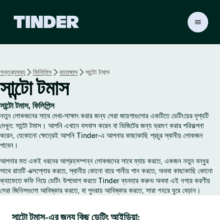
T
i
n
d
e
গন্তব্যসমূহ
ফিলিপিন্স
বাতাঙ্গাস
সান্টো টমাস
r
সান্টো টমাস
হো
ম
সান্টো টমাস, ফিলিপিন্স
নতুন লোকজনের সাথে দেখা-সাক্ষাৎ করার জন্য সেরা জায়গাগুলোর একটিতে ডেটিংয়ের দৃশ্যটি
দেখুন: সান্টো টমাস। আপনি এখানে বসবাস করেন বা ভিজিটের জন্য ভ্রমণ করার পরিকল্পনা
করেন, যেকোনো ক্ষেত্রেই আপনি Tinder-এ আপনার কাছাকাছি প্রচুর স্থানীয় লোকজন
পাবেন।
আপনার মত একই ধরনের আগ্রহসম্পন্ন লোকজনের সাথে ম্যাচ করতে, একজন নতুন বন্ধুর
সাথে রাতটি এক্সপ্লোর করতে, স্থানীয় কোনো বারে পানীয় পান করতে, অথবা কাছাকাছি কোনো
ক্যাফেতে কফি নিয়ে ডেটিং উপভোগ করতে Tinder ব্যবহার করুন৷ অথবা এই নগরে করণীয়
সেরা জিনিসগুলো আবিষ্কার করতে, বা পুনরায় আবিষ্কার করতে, সারা শহরে ঘুরে বেড়ান।
সান্টো টমাস-এর জন্য কিছু ডেটিং আইডিয়া: