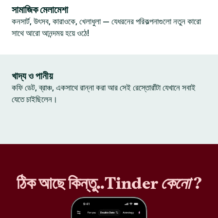
সামাজিক মেলামেশা
কনসার্ট, উৎসব, কারাওকে, খেলাধুলা — যেধরনের পরিকল্পনাগুলো নতুন কারো
সাথে আরো আনন্দময় হয়ে ওঠে!
খাদ্য ও পানীয়
কফি ডেট, ব্রাঞ্চ, একসাথে রান্না করা আর সেই রেস্তোরাঁটা যেখানে সবাই
যেতে চাইছিলেন।
ঠিক আছে কিন্তু..Tinder
কেনো
?