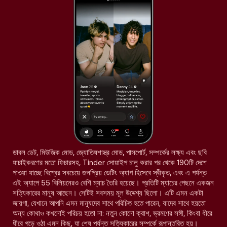
ডাবল ডেট, মিউজিক মোড, জ্যোতিষশাস্ত্র মোড, পাসপোর্ট, সম্পর্কের লক্ষ্য এবং ছবি
যাচাইকরণের মতো ফিচারসহ, Tinder সোয়াইপ চালু করার পর থেকে 190টি দেশে
পাওয়া যাচ্ছে বিশ্বের সবচেয়ে জনপ্রিয় ডেটিং অ্যাপ হিসেবে স্বীকৃত, এবং এ পর্যন্ত
এই অ্যাপে 55 বিলিয়নেরও বেশি ম্যাচ তৈরি হয়েছে। প্রতিটি ম্যাচের পেছনে একজন
সত্যিকারের মানুষ আছেন। সেটিই সবসময় মূল উদ্দেশ্য ছিলো। এটি এমন একটা
জায়গা, যেখানে আপনি এমন মানুষদের সাথে পরিচিত হতে পারেন, যাদের সাথে হয়তো
অন্য কোথাও কখনোই পরিচয় হতো না: নতুন কোনো ক্রাশ, ভ্রমণের সঙ্গী, কিংবা ধীরে
ধীরে গড়ে ওঠা এমন কিছু, যা শেষ পর্যন্ত সত্যিকারের সম্পর্কে রূপান্তরিত হয়।