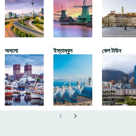
অসলো
ইস্তাম্বুল
কেপ টাউন