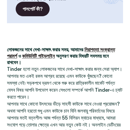
পাসপোর্ট কী?
লোকজনের সাথে দেখা-সাক্ষাৎ করার সময়, আমাদের
নিরাপত্তা সংক্রান্ত
পরামর্শ
ও
কমিউনিটি গাইডলাইন
অনুসরণ করার বিষয়টি সবসময় মনে
রাখবেন।
Tinder হলো নতুন লোকজনের সাথে দেখা-সাক্ষাৎ করার জন্য সেরা অ্যাপ।
আপনার মত একই রকম আগ্রহ রয়েছে এমন কাউকে খুঁজছেন? কোনো
সমস্যা নেই৷ সড়কপথে ভ্রমণ থেকে শুরু করে রাত্রিকালীন মার্কেট পর্যন্ত
যেসব বিষয় আপনি উপভোগ করেন সেগুলো সম্পর্কে আপনি Tinder-এ চ্যাট
করতে পারেন।
আপনার সাথে কোনো উৎসবের ভীড়ে সাহসী কাউকে সাথে নেওয়া প্রয়োজন?
অথবা আপনি হয়তো শুধু এমন কাউকে চান যিনি জলবায়ু পরিবর্তনের বিষয়ে
আপনার মতই যত্নশীল৷ আজ পর্যন্ত 55 বিলিয়ন ম্যাচের মাধ্যমে, আমরা
সংযোগ গড়ে তোলার ক্ষেত্রে এখন আর নতুন কেউ নই। অনলাইন ডেটিংয়ের