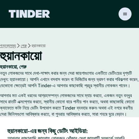
T
i
n
d
e
গন্তব্যসমূহ
পেরু
হুয়ানকায়ো
r
হুয়ানকায়ো
হো
ম
হুয়ানকায়ো, পেরু
নতুন লোকজনের সাথে দেখা-সাক্ষাৎ করার জন্য সেরা জায়গাগুলোর একটিতে ডেটিংয়ের দৃশ্যটি
দেখুন: হুয়ানকায়ো। আপনি এখানে বসবাস করেন বা ভিজিটের জন্য ভ্রমণ করার পরিকল্পনা করেন,
যেকোনো ক্ষেত্রেই আপনি Tinder-এ আপনার কাছাকাছি প্রচুর স্থানীয় লোকজন পাবেন।
আপনার মত একই ধরনের আগ্রহসম্পন্ন লোকজনের সাথে ম্যাচ করতে, একজন নতুন বন্ধুর
সাথে রাতটি এক্সপ্লোর করতে, স্থানীয় কোনো বারে পানীয় পান করতে, অথবা কাছাকাছি কোনো
ক্যাফেতে কফি নিয়ে ডেটিং উপভোগ করতে Tinder ব্যবহার করুন৷ অথবা এই নগরে করণীয়
সেরা জিনিসগুলো আবিষ্কার করতে, বা পুনরায় আবিষ্কার করতে, সারা শহরে ঘুরে বেড়ান।
হুয়ানকায়ো-এর জন্য কিছু ডেটিং আইডিয়া:
আপনার কাছাকাছি জায়গায় লোকজন খোঁজার সেরা জায়গাটি সম্পর্কে আপনি