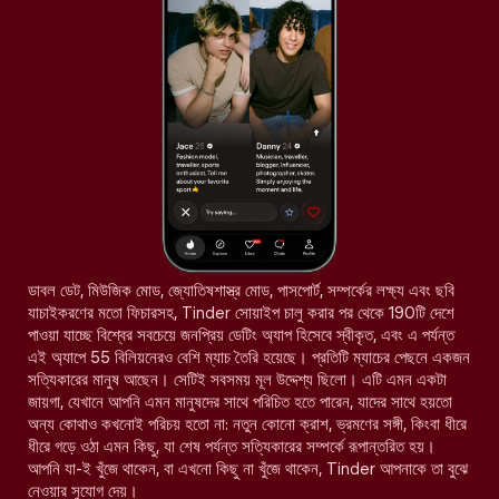
ডাবল ডেট, মিউজিক মোড, জ্যোতিষশাস্ত্র মোড, পাসপোর্ট, সম্পর্কের লক্ষ্য এবং ছবি
যাচাইকরণের মতো ফিচারসহ, Tinder সোয়াইপ চালু করার পর থেকে 190টি দেশে
পাওয়া যাচ্ছে বিশ্বের সবচেয়ে জনপ্রিয় ডেটিং অ্যাপ হিসেবে স্বীকৃত, এবং এ পর্যন্ত
এই অ্যাপে 55 বিলিয়নেরও বেশি ম্যাচ তৈরি হয়েছে। প্রতিটি ম্যাচের পেছনে একজন
সত্যিকারের মানুষ আছেন। সেটিই সবসময় মূল উদ্দেশ্য ছিলো। এটি এমন একটা
জায়গা, যেখানে আপনি এমন মানুষদের সাথে পরিচিত হতে পারেন, যাদের সাথে হয়তো
অন্য কোথাও কখনোই পরিচয় হতো না: নতুন কোনো ক্রাশ, ভ্রমণের সঙ্গী, কিংবা ধীরে
ধীরে গড়ে ওঠা এমন কিছু, যা শেষ পর্যন্ত সত্যিকারের সম্পর্কে রূপান্তরিত হয়।
আপনি যা-ই খুঁজে থাকেন, বা এখনো কিছু না খুঁজে থাকেন, Tinder আপনাকে তা বুঝে
নেওয়ার সুযোগ দেয়।