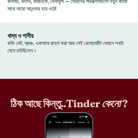
কনসার্ট, উৎসব, কারাওকে, খেলাধুলা — যেধরনের পরিকল্পনাগুলো নতুন কারো
সাথে আরো আনন্দময় হয়ে ওঠে!
খাদ্য ও পানীয়
কফি ডেট, ব্রাঞ্চ, একসাথে রান্না করা আর সেই রেস্তোরাঁটা যেখানে সবাই
যেতে চাইছিলেন।
ঠিক আছে কিন্তু..Tinder
কেনো
?