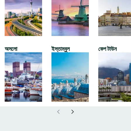
অসলো
ইস্তাম্বুল
কেপ টাউন