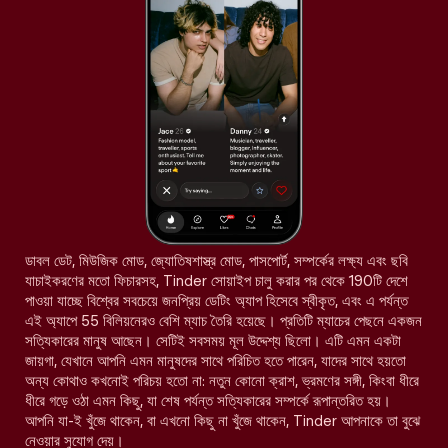
ডাবল ডেট, মিউজিক মোড, জ্যোতিষশাস্ত্র মোড, পাসপোর্ট, সম্পর্কের লক্ষ্য এবং ছবি
যাচাইকরণের মতো ফিচারসহ, Tinder সোয়াইপ চালু করার পর থেকে 190টি দেশে
পাওয়া যাচ্ছে বিশ্বের সবচেয়ে জনপ্রিয় ডেটিং অ্যাপ হিসেবে স্বীকৃত, এবং এ পর্যন্ত
এই অ্যাপে 55 বিলিয়নেরও বেশি ম্যাচ তৈরি হয়েছে। প্রতিটি ম্যাচের পেছনে একজন
সত্যিকারের মানুষ আছেন। সেটিই সবসময় মূল উদ্দেশ্য ছিলো। এটি এমন একটা
জায়গা, যেখানে আপনি এমন মানুষদের সাথে পরিচিত হতে পারেন, যাদের সাথে হয়তো
অন্য কোথাও কখনোই পরিচয় হতো না: নতুন কোনো ক্রাশ, ভ্রমণের সঙ্গী, কিংবা ধীরে
ধীরে গড়ে ওঠা এমন কিছু, যা শেষ পর্যন্ত সত্যিকারের সম্পর্কে রূপান্তরিত হয়।
আপনি যা-ই খুঁজে থাকেন, বা এখনো কিছু না খুঁজে থাকেন, Tinder আপনাকে তা বুঝে
নেওয়ার সুযোগ দেয়।