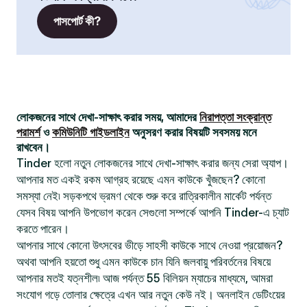
পাসপোর্ট কী?
লোকজনের সাথে দেখা-সাক্ষাৎ করার সময়, আমাদের
নিরাপত্তা সংক্রান্ত
পরামর্শ
ও
কমিউনিটি গাইডলাইন
অনুসরণ করার বিষয়টি সবসময় মনে
রাখবেন।
Tinder হলো নতুন লোকজনের সাথে দেখা-সাক্ষাৎ করার জন্য সেরা অ্যাপ।
আপনার মত একই রকম আগ্রহ রয়েছে এমন কাউকে খুঁজছেন? কোনো
সমস্যা নেই৷ সড়কপথে ভ্রমণ থেকে শুরু করে রাত্রিকালীন মার্কেট পর্যন্ত
যেসব বিষয় আপনি উপভোগ করেন সেগুলো সম্পর্কে আপনি Tinder-এ চ্যাট
করতে পারেন।
আপনার সাথে কোনো উৎসবের ভীড়ে সাহসী কাউকে সাথে নেওয়া প্রয়োজন?
অথবা আপনি হয়তো শুধু এমন কাউকে চান যিনি জলবায়ু পরিবর্তনের বিষয়ে
আপনার মতই যত্নশীল৷ আজ পর্যন্ত 55 বিলিয়ন ম্যাচের মাধ্যমে, আমরা
সংযোগ গড়ে তোলার ক্ষেত্রে এখন আর নতুন কেউ নই। অনলাইন ডেটিংয়ের