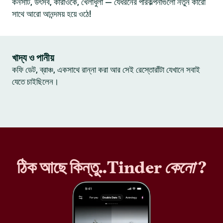
কনসার্ট, উৎসব, কারাওকে, খেলাধুলা — যেধরনের পরিকল্পনাগুলো নতুন কারো
সাথে আরো আনন্দময় হয়ে ওঠে!
খাদ্য ও পানীয়
কফি ডেট, ব্রাঞ্চ, একসাথে রান্না করা আর সেই রেস্তোরাঁটা যেখানে সবাই
যেতে চাইছিলেন।
ঠিক আছে কিন্তু..Tinder
কেনো
?