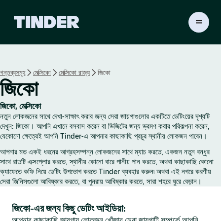
T
i
n
d
e
গন্তব্যসমূহ
মেক্সিকো
মেক্সিকো রাজ্য
জিকো
r
জিকো
হো
ম
জিকো, মেক্সিকো
নতুন লোকজনের সাথে দেখা-সাক্ষাৎ করার জন্য সেরা জায়গাগুলোর একটিতে ডেটিংয়ের দৃশ্যটি
দেখুন: জিকো। আপনি এখানে বসবাস করেন বা ভিজিটের জন্য ভ্রমণ করার পরিকল্পনা করেন,
যেকোনো ক্ষেত্রেই আপনি Tinder-এ আপনার কাছাকাছি প্রচুর স্থানীয় লোকজন পাবেন।
আপনার মত একই ধরনের আগ্রহসম্পন্ন লোকজনের সাথে ম্যাচ করতে, একজন নতুন বন্ধুর
সাথে রাতটি এক্সপ্লোর করতে, স্থানীয় কোনো বারে পানীয় পান করতে, অথবা কাছাকাছি কোনো
ক্যাফেতে কফি নিয়ে ডেটিং উপভোগ করতে Tinder ব্যবহার করুন৷ অথবা এই নগরে করণীয়
সেরা জিনিসগুলো আবিষ্কার করতে, বা পুনরায় আবিষ্কার করতে, সারা শহরে ঘুরে বেড়ান।
জিকো-এর জন্য কিছু ডেটিং আইডিয়া:
আপনার কাছাকাছি জায়গায় লোকজন খোঁজার সেরা জায়গাটি সম্পর্কে আপনি