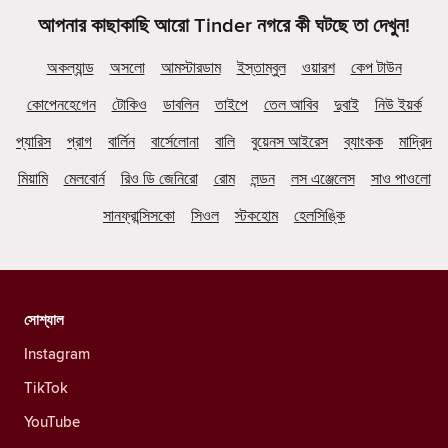
আপনার কাছাকাছি আরো Tinder নগরে কী ঘটছে তা দেখুন!
অকল্যান্ড
অসলো
আমস্টারডাম
ইস্তাম্বুল
ওয়ারশ
কেপ টাউন
কোপেনহেগেন
টোকিও
ডাবলিন
তাইপে
তেল আবিব
দুবাই
নিউ ইয়র্ক
প্যারিস
প্রাগ
বার্লিন
বার্সেলোনা
বালি
বুয়েনস আইরেস
ব্যাংকক
মাদ্রিদ
মিয়ামি
মেলবোর্ন
রিও ডি জেনিরো
রোম
লন্ডন
লস এঞ্জেলেস
সাও পাওলো
সানফ্রান্সিসকো
সিওল
স্টকহোম
হেলসিঙ্কি
সোশ্যাল
Instagram
TikTok
YouTube