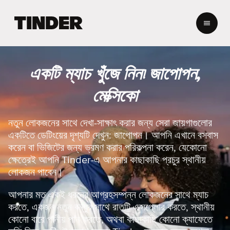
T
i
n
d
e
একটি ম্যাচ খুঁজে নিন৷ জাপোপন,
r
হো
মেক্সিকো
ম
নতুন লোকজনের সাথে দেখা-সাক্ষাৎ করার জন্য সেরা জায়গাগুলোর
একটিতে ডেটিংয়ের দৃশ্যটি দেখুন: জাপোপন। আপনি এখানে বসবাস
করেন বা ভিজিটের জন্য ভ্রমণ করার পরিকল্পনা করেন, যেকোনো
ক্ষেত্রেই আপনি Tinder-এ আপনার কাছাকাছি প্রচুর স্থানীয়
লোকজন পাবেন।
আপনার মত একই ধরনের আগ্রহসম্পন্ন লোকজনের সাথে ম্যাচ
করতে, একজন নতুন বন্ধুর সাথে রাতটি এক্সপ্লোর করতে, স্থানীয়
কোনো বারে পানীয় পান করতে, অথবা কাছাকাছি কোনো ক্যাফেতে