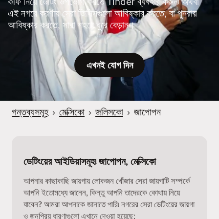
কফি নিয়ে ডেটিং উপভোগ করতে Tinder ব্যবহার করুন৷ অথবা
এই নগরে করণীয় সেরা জিনিসগুলো আবিষ্কার করতে, বা পুনরায়
আবিষ্কার করতে, সারা শহরে ঘুরে বেড়ান।
এখনই যোগ দিন
গন্তব্যসমূহ
›
মেক্সিকো
›
জলিসকো
›
জাপোপন
ডেটিংয়ের আইডিয়াসমূহ৷ জাপোপন, মেক্সিকো
আপনার কাছাকাছি জায়গায় লোকজন খোঁজার সেরা জায়গাটি সম্পর্কে
আপনি ইতোমধ্যে জানেন, কিন্তু আপনি তাদেরকে কোথায় নিয়ে
যাবেন? আমরা আপনাকে জানাতে পারি৷ নগরের সেরা ডেটিংয়ের জায়গা
ও জনপ্রিয় ধারণাগুলো এখানে দেওয়া হয়েছে: