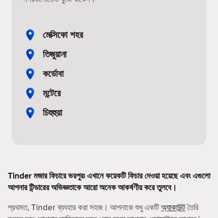
মেক্সিকো শহর
তিজুয়ানা
কর্ডোবা
মন্টেরে
চিহুহুয়া
Tinder মজার ফিচারে ভরপুর৷ এখানে কয়েকটি ফিচার দেওয়া হয়েছে এবং এগুলো
আপনার টিন্ডারের অভিজ্ঞতাকে আরো অনেক আকর্ষণীয় করে তুলবে।
প্রথমত, Tinder ব্যবহার করা সহজ। আপনাকে শুধু একটি
অ্যাকাউন্ট
তৈরি