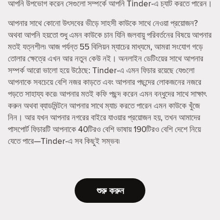
আপনি উপভোগ করেন সেগুলো সম্পর্কে আপনি Tinder-এ চ্যাট করতে পারেন।
আপনার সাথে কোনো উৎসবের ভীড়ে সাহসী কাউকে সাথে নেওয়া প্রয়োজন?
অথবা আপনি হয়তো শুধু এমন কাউকে চান যিনি জলবায়ু পরিবর্তনের বিষয়ে আপনার
মতই যত্নশীল৷ আজ পর্যন্ত 55 বিলিয়ন ম্যাচের মাধ্যমে, আমরা সংযোগ গড়ে
তোলার ক্ষেত্রে এখন আর নতুন কেউ নই। অনলাইন ডেটিংয়ের সাথে আপনার
সম্পর্ক আরো ভালো হয়ে উঠেছে: Tinder-এ এমন ফিচার রয়েছে যেগুলো
আপনাকে সবচেয়ে বেশি নজর কাড়তে এবং আপনার পছন্দের লোকজনের নজরে
পড়তে সাহায্য করে৷ আপনার মতই কফি পছন্দ করেন এমন বন্ধুদের সাথে সাক্ষাৎ
করুন অথবা ব্যাডমিন্টনে আপনার সাথে ম্যাচ করতে পারেন এমন কাউকে খুঁজে
নিন। আর যখন আপনার নগরের বাইরে যাওয়ার প্রয়োজন হয়, তখন আমাদের
পাসপোর্ট ফিচারটি আপনাকে 40টিরও বেশি ভাষায় 190টিরও বেশি দেশে নিয়ে
যেতে পারে—Tinder-এ সব কিছুই সম্ভব৷
শুরু করুন