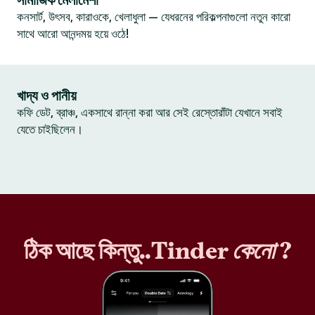
সামাজিক মেলামেশা
কনসার্ট, উৎসব, কারাওকে, খেলাধুলা — যেধরনের পরিকল্পনাগুলো নতুন কারো
সাথে আরো আনন্দময় হয়ে ওঠে!
খাদ্য ও পানীয়
কফি ডেট, ব্রাঞ্চ, একসাথে রান্না করা আর সেই রেস্তোরাঁটা যেখানে সবাই
যেতে চাইছিলেন।
ঠিক আছে কিন্তু..Tinder
কেনো
?