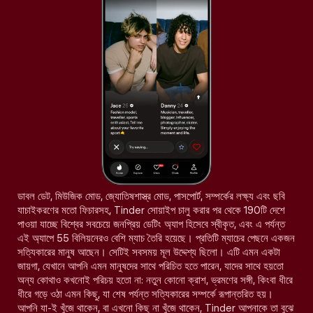
ডাবল ডেট, মিউজিক মোড, জ্যোতিষশাস্ত্র মোড, পাসপোর্ট, সম্পর্কের লক্ষ্য এবং ছবি
যাচাইকরণের মতো ফিচারসহ, Tinder সোয়াইপ চালু করার পর থেকে 190টি দেশে
পাওয়া যাচ্ছে বিশ্বের সবচেয়ে জনপ্রিয় ডেটিং অ্যাপ হিসেবে স্বীকৃত, এবং এ পর্যন্ত
এই অ্যাপে 55 বিলিয়নেরও বেশি ম্যাচ তৈরি হয়েছে। প্রতিটি ম্যাচের পেছনে একজন
সত্যিকারের মানুষ আছেন। সেটিই সবসময় মূল উদ্দেশ্য ছিলো। এটি এমন একটা
জায়গা, যেখানে আপনি এমন মানুষদের সাথে পরিচিত হতে পারেন, যাদের সাথে হয়তো
অন্য কোথাও কখনোই পরিচয় হতো না: নতুন কোনো ক্রাশ, ভ্রমণের সঙ্গী, কিংবা ধীরে
ধীরে গড়ে ওঠা এমন কিছু, যা শেষ পর্যন্ত সত্যিকারের সম্পর্কে রূপান্তরিত হয়।
আপনি যা-ই খুঁজে থাকেন, বা এখনো কিছু না খুঁজে থাকেন, Tinder আপনাকে তা বুঝে