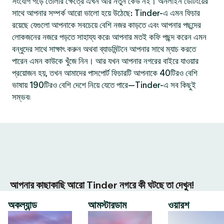
সংযোগ গড়ে তোলার ক্ষেত্রে এখন আর নতুন কেউ নই। অনলাইন ডেটিংয়ের
সাথে আপনার সম্পর্ক আরো ভালো হয়ে উঠেছে: Tinder-এ এমন ফিচার
রয়েছে যেগুলো আপনাকে সবচেয়ে বেশি নজর কাড়তে এবং আপনার পছন্দের
লোকজনের নজরে পড়তে সাহায্য করে৷ আপনার মতই কফি পছন্দ করেন এমন
বন্ধুদের সাথে সাক্ষাৎ করুন অথবা ব্যাডমিন্টনে আপনার সাথে ম্যাচ করতে
পারেন এমন কাউকে খুঁজে নিন। আর যখন আপনার নগরের বাইরে যাওয়ার
প্রয়োজন হয়, তখন আমাদের পাসপোর্ট ফিচারটি আপনাকে 40টিরও বেশি
ভাষায় 190টিরও বেশি দেশে নিয়ে যেতে পারে—Tinder-এ সব কিছুই
সম্ভব৷
আপনার কাছাকাছি আরো Tinder নগরে কী ঘটছে তা দেখুন!
অকল্যান্ড
আমস্টারডাম
ওয়ারশ