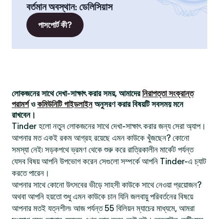
বর্তমান অবস্থান
:
ডেলিসিয়াস
পাসপোর্ট কী?
লোকজনের সাথে দেখা-সাক্ষাৎ করার সময়, আমাদের
নিরাপত্তা সংক্রান্ত
পরামর্শ
ও
কমিউনিটি গাইডলাইন
অনুসরণ করার বিষয়টি সবসময় মনে
রাখবেন।
Tinder হলো নতুন লোকজনের সাথে দেখা-সাক্ষাৎ করার জন্য সেরা অ্যাপ।
আপনার মত একই রকম আগ্রহ রয়েছে এমন কাউকে খুঁজছেন? কোনো
সমস্যা নেই৷ সড়কপথে ভ্রমণ থেকে শুরু করে রাত্রিকালীন মার্কেট পর্যন্ত
যেসব বিষয় আপনি উপভোগ করেন সেগুলো সম্পর্কে আপনি Tinder-এ চ্যাট
করতে পারেন।
আপনার সাথে কোনো উৎসবের ভীড়ে সাহসী কাউকে সাথে নেওয়া প্রয়োজন?
অথবা আপনি হয়তো শুধু এমন কাউকে চান যিনি জলবায়ু পরিবর্তনের বিষয়ে
আপনার মতই যত্নশীল৷ আজ পর্যন্ত 55 বিলিয়ন ম্যাচের মাধ্যমে, আমরা