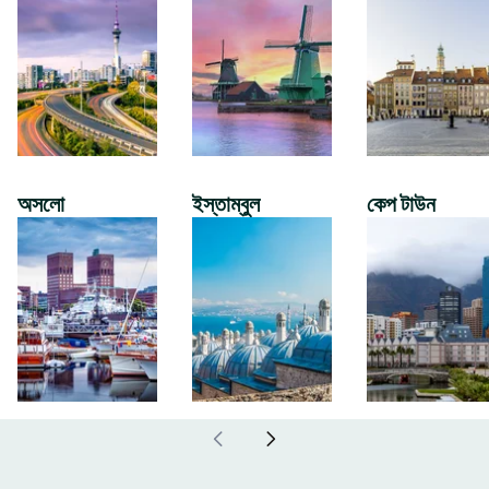
অসলো
ইস্তাম্বুল
কেপ টাউন