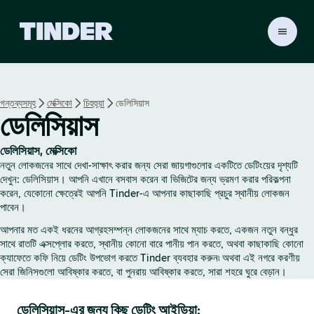
T
i
n
d
e
গন্তব্যসমূহ
মেক্সিকো
চিহুহুয়া
ডেলিসিয়াস
r
ডেলিসিয়াস
হো
ম
ডেলিসিয়াস, মেক্সিকো
নতুন লোকজনের সাথে দেখা-সাক্ষাৎ করার জন্য সেরা জায়গাগুলোর একটিতে ডেটিংয়ের দৃশ্যটি
দেখুন: ডেলিসিয়াস। আপনি এখানে বসবাস করেন বা ভিজিটের জন্য ভ্রমণ করার পরিকল্পনা
করেন, যেকোনো ক্ষেত্রেই আপনি Tinder-এ আপনার কাছাকাছি প্রচুর স্থানীয় লোকজন
পাবেন।
আপনার মত একই ধরনের আগ্রহসম্পন্ন লোকজনের সাথে ম্যাচ করতে, একজন নতুন বন্ধুর
সাথে রাতটি এক্সপ্লোর করতে, স্থানীয় কোনো বারে পানীয় পান করতে, অথবা কাছাকাছি কোনো
ক্যাফেতে কফি নিয়ে ডেটিং উপভোগ করতে Tinder ব্যবহার করুন৷ অথবা এই নগরে করণীয়
সেরা জিনিসগুলো আবিষ্কার করতে, বা পুনরায় আবিষ্কার করতে, সারা শহরে ঘুরে বেড়ান।
ডেলিসিয়াস-এর জন্য কিছু ডেটিং আইডিয়া: