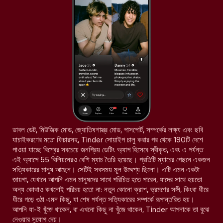
ডাবল ডেট, মিউজিক মোড, জ্যোতিষশাস্ত্র মোড, পাসপোর্ট, সম্পর্কের লক্ষ্য এবং ছবি
যাচাইকরণের মতো ফিচারসহ, Tinder সোয়াইপ চালু করার পর থেকে 190টি দেশে
পাওয়া যাচ্ছে বিশ্বের সবচেয়ে জনপ্রিয় ডেটিং অ্যাপ হিসেবে স্বীকৃত, এবং এ পর্যন্ত
এই অ্যাপে 55 বিলিয়নেরও বেশি ম্যাচ তৈরি হয়েছে। প্রতিটি ম্যাচের পেছনে একজন
সত্যিকারের মানুষ আছেন। সেটিই সবসময় মূল উদ্দেশ্য ছিলো। এটি এমন একটা
জায়গা, যেখানে আপনি এমন মানুষদের সাথে পরিচিত হতে পারেন, যাদের সাথে হয়তো
অন্য কোথাও কখনোই পরিচয় হতো না: নতুন কোনো ক্রাশ, ভ্রমণের সঙ্গী, কিংবা ধীরে
ধীরে গড়ে ওঠা এমন কিছু, যা শেষ পর্যন্ত সত্যিকারের সম্পর্কে রূপান্তরিত হয়।
আপনি যা-ই খুঁজে থাকেন, বা এখনো কিছু না খুঁজে থাকেন, Tinder আপনাকে তা বুঝে
নেওয়ার সুযোগ দেয়।