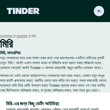
T
i
n
d
e
গন্তব্যসমূহ
মালয়েশিয়া
মিরি
r
মিরি
হো
ম
মিরি, মালয়েশিয়া
নতুন লোকজনের সাথে দেখা-সাক্ষাৎ করার জন্য সেরা জায়গাগুলোর একটিতে ডেটিংয়ের দৃশ্যটি
দেখুন: মিরি। আপনি এখানে বসবাস করেন বা ভিজিটের জন্য ভ্রমণ করার পরিকল্পনা করেন,
যেকোনো ক্ষেত্রেই আপনি Tinder-এ আপনার কাছাকাছি প্রচুর স্থানীয় লোকজন পাবেন।
আপনার মত একই ধরনের আগ্রহসম্পন্ন লোকজনের সাথে ম্যাচ করতে, একজন নতুন বন্ধুর
সাথে রাতটি এক্সপ্লোর করতে, স্থানীয় কোনো বারে পানীয় পান করতে, অথবা কাছাকাছি কোনো
ক্যাফেতে কফি নিয়ে ডেটিং উপভোগ করতে Tinder ব্যবহার করুন৷ অথবা এই নগরে করণীয়
সেরা জিনিসগুলো আবিষ্কার করতে, বা পুনরায় আবিষ্কার করতে, সারা শহরে ঘুরে বেড়ান।
মিরি-এর জন্য কিছু ডেটিং আইডিয়া:
আপনার কাছাকাছি জায়গায় লোকজন খোঁজার সেরা জায়গাটি সম্পর্কে আপনি