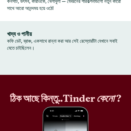
কনসার্ট, উৎসব, কারাওকে, খেলাধুলা — যেধরনের পরিকল্পনাগুলো নতুন কারো
সাথে আরো আনন্দময় হয়ে ওঠে!
খাদ্য ও পানীয়
কফি ডেট, ব্রাঞ্চ, একসাথে রান্না করা আর সেই রেস্তোরাঁটা যেখানে সবাই
যেতে চাইছিলেন।
ঠিক আছে কিন্তু..Tinder
কেনো
?