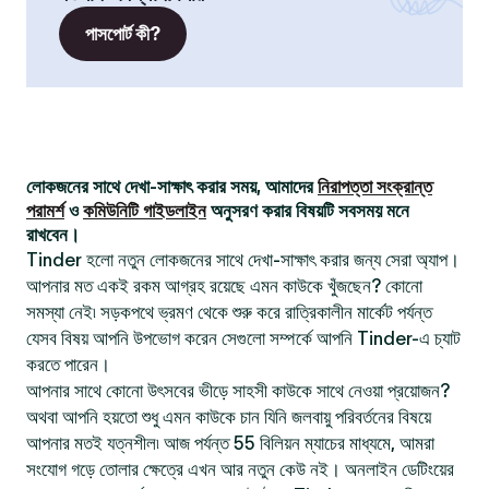
পাসপোর্ট কী?
লোকজনের সাথে দেখা-সাক্ষাৎ করার সময়, আমাদের
নিরাপত্তা সংক্রান্ত
পরামর্শ
ও
কমিউনিটি গাইডলাইন
অনুসরণ করার বিষয়টি সবসময় মনে
রাখবেন।
Tinder হলো নতুন লোকজনের সাথে দেখা-সাক্ষাৎ করার জন্য সেরা অ্যাপ।
আপনার মত একই রকম আগ্রহ রয়েছে এমন কাউকে খুঁজছেন? কোনো
সমস্যা নেই৷ সড়কপথে ভ্রমণ থেকে শুরু করে রাত্রিকালীন মার্কেট পর্যন্ত
যেসব বিষয় আপনি উপভোগ করেন সেগুলো সম্পর্কে আপনি Tinder-এ চ্যাট
করতে পারেন।
আপনার সাথে কোনো উৎসবের ভীড়ে সাহসী কাউকে সাথে নেওয়া প্রয়োজন?
অথবা আপনি হয়তো শুধু এমন কাউকে চান যিনি জলবায়ু পরিবর্তনের বিষয়ে
আপনার মতই যত্নশীল৷ আজ পর্যন্ত 55 বিলিয়ন ম্যাচের মাধ্যমে, আমরা
সংযোগ গড়ে তোলার ক্ষেত্রে এখন আর নতুন কেউ নই। অনলাইন ডেটিংয়ের