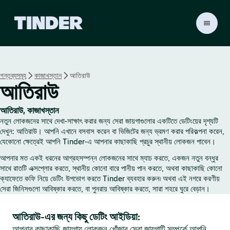
T
i
n
d
e
গন্তব্যসমূহ
কাজাখস্তান
আতিরাউ
r
আতিরাউ
হো
ম
আতিরাউ, কাজাখস্তান
নতুন লোকজনের সাথে দেখা-সাক্ষাৎ করার জন্য সেরা জায়গাগুলোর একটিতে ডেটিংয়ের দৃশ্যটি
দেখুন: আতিরাউ। আপনি এখানে বসবাস করেন বা ভিজিটের জন্য ভ্রমণ করার পরিকল্পনা করেন,
যেকোনো ক্ষেত্রেই আপনি Tinder-এ আপনার কাছাকাছি প্রচুর স্থানীয় লোকজন পাবেন।
আপনার মত একই ধরনের আগ্রহসম্পন্ন লোকজনের সাথে ম্যাচ করতে, একজন নতুন বন্ধুর
সাথে রাতটি এক্সপ্লোর করতে, স্থানীয় কোনো বারে পানীয় পান করতে, অথবা কাছাকাছি কোনো
ক্যাফেতে কফি নিয়ে ডেটিং উপভোগ করতে Tinder ব্যবহার করুন৷ অথবা এই নগরে করণীয়
সেরা জিনিসগুলো আবিষ্কার করতে, বা পুনরায় আবিষ্কার করতে, সারা শহরে ঘুরে বেড়ান।
আতিরাউ-এর জন্য কিছু ডেটিং আইডিয়া:
আপনার কাছাকাছি জায়গায় লোকজন খোঁজার সেরা জায়গাটি সম্পর্কে আপনি