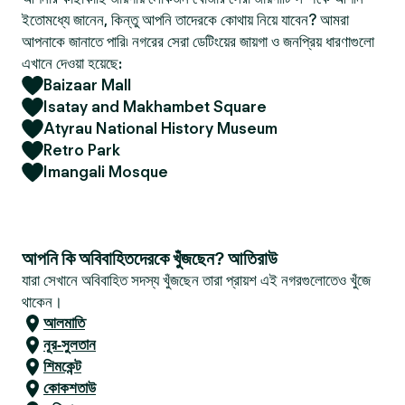
ইতোমধ্যে জানেন, কিন্তু আপনি তাদেরকে কোথায় নিয়ে যাবেন? আমরা
আপনাকে জানাতে পারি৷ নগরের সেরা ডেটিংয়ের জায়গা ও জনপ্রিয় ধারণাগুলো
এখানে দেওয়া হয়েছে:
Baizaar Mall
Isatay and Makhambet Square
Atyrau National History Museum
Retro Park
Imangali Mosque
আপনি কি অবিবাহিতদেরকে খুঁজছেন? আতিরাউ
যারা সেখানে অবিবাহিত সদস্য খুঁজছেন তারা প্রায়শ এই নগরগুলোতেও খুঁজে
থাকেন।
আলমাতি
নূর-সুলতান
শিমকেন্ট
কোকশতাউ