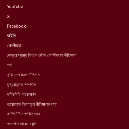
YouTube
X
Facebook
আইনি
গোপনীয়তা
ভোক্তা স্বাস্থ্য বিষয়ক ডেটার গোপনীয়তার নীতিমালা
শর্ত
কুকি সংক্রান্ত নীতিমালা
বুদ্ধিবৃত্তিক সম্পত্তি
কমিউনিটি গাইডলাইন
কলোরাডো নিরাপত্তা নীতিমালার তথ্য
কমিউনিটি সম্পর্কিত তথ্য
প্রবেশাধিকারের বিবৃতি