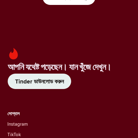
আপনি যথেষ্ট পড়েছেন। যান খুঁজে দেখুন।
Tinder ডাউনলোড করুন
সোশ্যাল
Instagram
TikTok