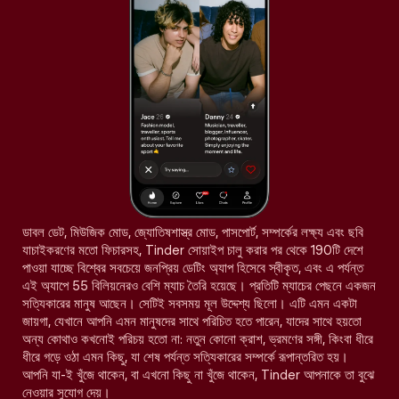
ডাবল ডেট, মিউজিক মোড, জ্যোতিষশাস্ত্র মোড, পাসপোর্ট, সম্পর্কের লক্ষ্য এবং ছবি
যাচাইকরণের মতো ফিচারসহ, Tinder সোয়াইপ চালু করার পর থেকে 190টি দেশে
পাওয়া যাচ্ছে বিশ্বের সবচেয়ে জনপ্রিয় ডেটিং অ্যাপ হিসেবে স্বীকৃত, এবং এ পর্যন্ত
এই অ্যাপে 55 বিলিয়নেরও বেশি ম্যাচ তৈরি হয়েছে। প্রতিটি ম্যাচের পেছনে একজন
সত্যিকারের মানুষ আছেন। সেটিই সবসময় মূল উদ্দেশ্য ছিলো। এটি এমন একটা
জায়গা, যেখানে আপনি এমন মানুষদের সাথে পরিচিত হতে পারেন, যাদের সাথে হয়তো
অন্য কোথাও কখনোই পরিচয় হতো না: নতুন কোনো ক্রাশ, ভ্রমণের সঙ্গী, কিংবা ধীরে
ধীরে গড়ে ওঠা এমন কিছু, যা শেষ পর্যন্ত সত্যিকারের সম্পর্কে রূপান্তরিত হয়।
আপনি যা-ই খুঁজে থাকেন, বা এখনো কিছু না খুঁজে থাকেন, Tinder আপনাকে তা বুঝে
নেওয়ার সুযোগ দেয়।