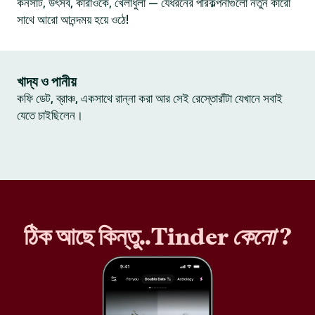
কনসার্ট, উৎসব, কারাওকে, খেলাধুলা — যেধরনের পরিকল্পনাগুলো নতুন কারো
সাথে আরো আনন্দময় হয়ে ওঠে!
খাদ্য ও পানীয়
কফি ডেট, ব্রাঞ্চ, একসাথে রান্না করা আর সেই রেস্তোরাঁটা যেখানে সবাই
যেতে চাইছিলেন।
ঠিক আছে কিন্তু..Tinder
কেনো
?