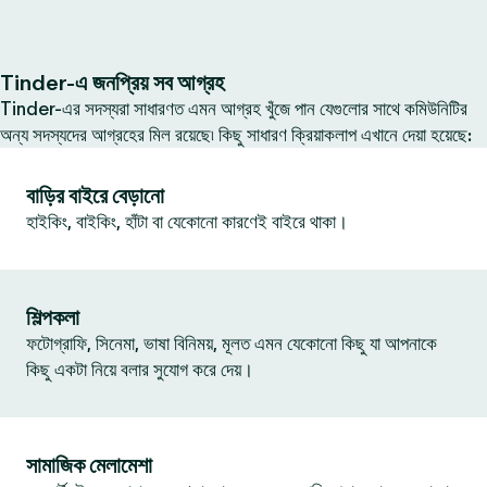
Tinder-এ জনপ্রিয় সব আগ্রহ
Tinder-এর সদস্যরা সাধারণত এমন আগ্রহ খুঁজে পান যেগুলোর সাথে কমিউনিটির
অন্য সদস্যদের আগ্রহের মিল রয়েছে৷ কিছু সাধারণ ক্রিয়াকলাপ এখানে দেয়া হয়েছে:
বাড়ির বাইরে বেড়ানো
হাইকিং, বাইকিং, হাঁটা বা যেকোনো কারণেই বাইরে থাকা।
শিল্পকলা
ফটোগ্রাফি, সিনেমা, ভাষা বিনিময়, মূলত এমন যেকোনো কিছু যা আপনাকে
কিছু একটা নিয়ে বলার সুযোগ করে দেয়।
সামাজিক মেলামেশা