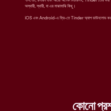
পাসপোর্ট, রসায়ন এবং আরো অনেক ফিচারসহ, Tinder তৈরি করা হ
অস্থায়ী, স্থায়ী, বা এর মাঝামাঝি কিছু।
iOS এবং Android-এ ফ্রি-তে Tinder অ্যাপ ডাউনলোড ক
কোনো প্র