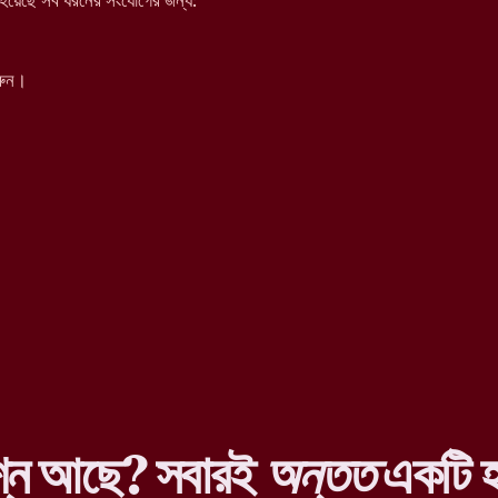
য়েছে সব ধরনের সংযোগের জন্য:
রুন।
শ্ন আছে? সবারই
অন্তত
একটি হ