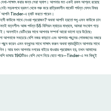
েখা-সাক্ষাৎ করার জন্য সেরা অ্যাপ। আপনার মত একই রকম আগ্রহ রয়েছে
ই৷ সড়কপথে ভ্রমণ থেকে শুরু করে রাত্রিকালীন মার্কেট পর্যন্ত যেসব বিষয়
ে আপনি Tinder-এ চ্যাট করতে পারেন।
হসী কাউকে সাথে নেওয়া প্রয়োজন? অথবা আপনি হয়তো শুধু এমন কাউকে চান
ার মতই যত্নশীল৷ আজ পর্যন্ত 55 বিলিয়ন ম্যাচের মাধ্যমে, আমরা সংযোগ গড়ে
নই। অনলাইন ডেটিংয়ের সাথে আপনার সম্পর্ক আরো ভালো হয়ে উঠেছে:
লো আপনাকে সবচেয়ে বেশি নজর কাড়তে এবং আপনার পছন্দের লোকজনের নজরে
ছন্দ করেন এমন বন্ধুদের সাথে সাক্ষাৎ করুন অথবা ব্যাডমিন্টনে আপনার সাথে
ে নিন। আর যখন আপনার নগরের বাইরে যাওয়ার প্রয়োজন হয়, তখন আমাদের
বেশি ভাষায় 190টিরও বেশি দেশে নিয়ে যেতে পারে—Tinder-এ সব কিছুই