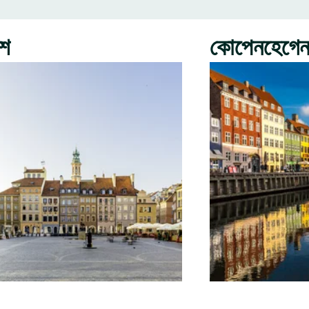
রশ
কোপেনহেগে