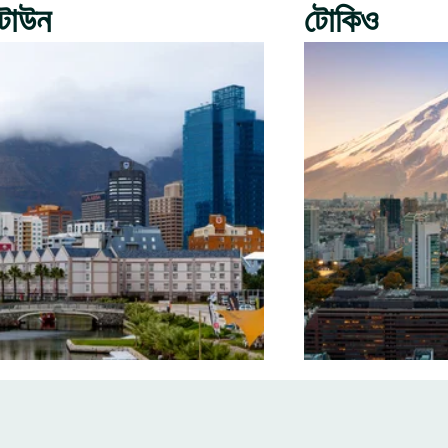
টাউন
টোকিও