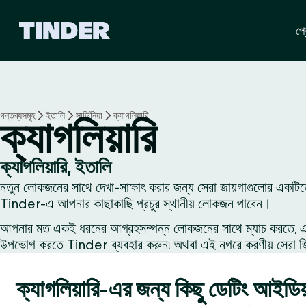
T
প্র
i
n
d
e
r
হো
গন্তব্যসমূহ
ইতালি
সার্ডিনিয়া
ক্যাগলিয়ারি
ক্যাগলিয়ারি
ম
ক্যাগলিয়ারি, ইতালি
নতুন লোকজনের সাথে দেখা-সাক্ষাৎ করার জন্য সেরা জায়গাগুলোর একটিতে
Tinder-এ আপনার কাছাকাছি প্রচুর স্থানীয় লোকজন পাবেন।
আপনার মত একই ধরনের আগ্রহসম্পন্ন লোকজনের সাথে ম্যাচ করতে, একজন
উপভোগ করতে Tinder ব্যবহার করুন৷ অথবা এই নগরে করণীয় সেরা জিনি
ক্যাগলিয়ারি-এর জন্য কিছু ডেটিং আইডিয়