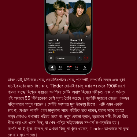
ডাবল ডেট, মিউজিক মোড, জ্যোতিষশাস্ত্র মোড, পাসপোর্ট, সম্পর্কের লক্ষ্য এবং ছবি
যাচাইকরণের মতো ফিচারসহ, Tinder সোয়াইপ চালু করার পর থেকে 190টি দেশে
পাওয়া যাচ্ছে বিশ্বের সবচেয়ে জনপ্রিয় ডেটিং অ্যাপ হিসেবে স্বীকৃত, এবং এ পর্যন্ত
এই অ্যাপে 55 বিলিয়নেরও বেশি ম্যাচ তৈরি হয়েছে। প্রতিটি ম্যাচের পেছনে একজন
সত্যিকারের মানুষ আছেন। সেটিই সবসময় মূল উদ্দেশ্য ছিলো। এটি এমন একটা
জায়গা, যেখানে আপনি এমন মানুষদের সাথে পরিচিত হতে পারেন, যাদের সাথে হয়তো
অন্য কোথাও কখনোই পরিচয় হতো না: নতুন কোনো ক্রাশ, ভ্রমণের সঙ্গী, কিংবা ধীরে
ধীরে গড়ে ওঠা এমন কিছু, যা শেষ পর্যন্ত সত্যিকারের সম্পর্কে রূপান্তরিত হয়।
আপনি যা-ই খুঁজে থাকেন, বা এখনো কিছু না খুঁজে থাকেন, Tinder আপনাকে তা বুঝে
নেওয়ার সুযোগ দেয়।