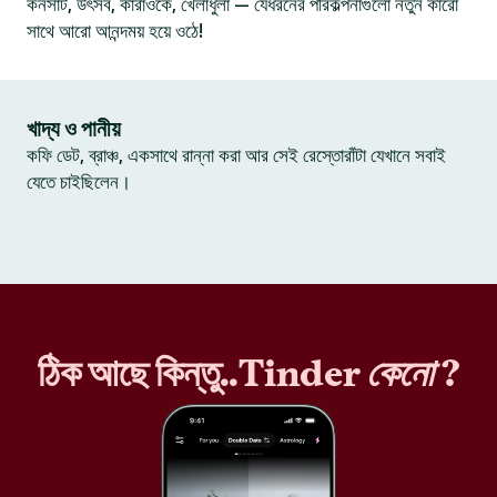
কনসার্ট, উৎসব, কারাওকে, খেলাধুলা — যেধরনের পরিকল্পনাগুলো নতুন কারো
সাথে আরো আনন্দময় হয়ে ওঠে!
খাদ্য ও পানীয়
কফি ডেট, ব্রাঞ্চ, একসাথে রান্না করা আর সেই রেস্তোরাঁটা যেখানে সবাই
যেতে চাইছিলেন।
ঠিক আছে কিন্তু..Tinder
কেনো
?