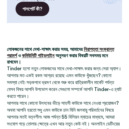
পাসপোর্ট কী?
লোকজনের সাথে দেখা-সাক্ষাৎ করার সময়, আমাদের
নিরাপত্তা সংক্রান্ত
পরামর্শ
ও
কমিউনিটি গাইডলাইন
অনুসরণ করার বিষয়টি সবসময় মনে
রাখবেন।
Tinder হলো নতুন লোকজনের সাথে দেখা-সাক্ষাৎ করার জন্য সেরা অ্যাপ।
আপনার মত একই রকম আগ্রহ রয়েছে এমন কাউকে খুঁজছেন? কোনো
সমস্যা নেই৷ সড়কপথে ভ্রমণ থেকে শুরু করে রাত্রিকালীন মার্কেট পর্যন্ত
যেসব বিষয় আপনি উপভোগ করেন সেগুলো সম্পর্কে আপনি Tinder-এ চ্যাট
করতে পারেন।
আপনার সাথে কোনো উৎসবের ভীড়ে সাহসী কাউকে সাথে নেওয়া প্রয়োজন?
অথবা আপনি হয়তো শুধু এমন কাউকে চান যিনি জলবায়ু পরিবর্তনের বিষয়ে
আপনার মতই যত্নশীল৷ আজ পর্যন্ত 55 বিলিয়ন ম্যাচের মাধ্যমে, আমরা
সংযোগ গড়ে তোলার ক্ষেত্রে এখন আর নতুন কেউ নই। অনলাইন ডেটিংয়ের