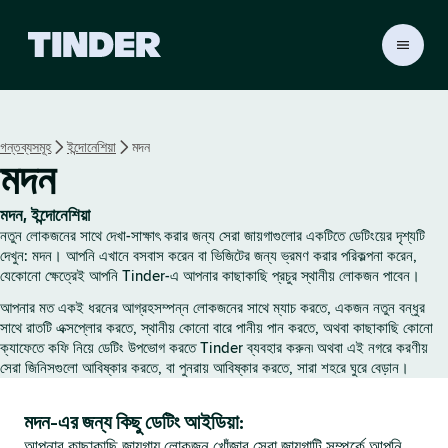
T
i
n
d
e
গন্তব্যসমূহ
ইন্দোনেশিয়া
মদন
r
মদন
হো
ম
মদন, ইন্দোনেশিয়া
নতুন লোকজনের সাথে দেখা-সাক্ষাৎ করার জন্য সেরা জায়গাগুলোর একটিতে ডেটিংয়ের দৃশ্যটি
দেখুন: মদন। আপনি এখানে বসবাস করেন বা ভিজিটের জন্য ভ্রমণ করার পরিকল্পনা করেন,
যেকোনো ক্ষেত্রেই আপনি Tinder-এ আপনার কাছাকাছি প্রচুর স্থানীয় লোকজন পাবেন।
আপনার মত একই ধরনের আগ্রহসম্পন্ন লোকজনের সাথে ম্যাচ করতে, একজন নতুন বন্ধুর
সাথে রাতটি এক্সপ্লোর করতে, স্থানীয় কোনো বারে পানীয় পান করতে, অথবা কাছাকাছি কোনো
ক্যাফেতে কফি নিয়ে ডেটিং উপভোগ করতে Tinder ব্যবহার করুন৷ অথবা এই নগরে করণীয়
সেরা জিনিসগুলো আবিষ্কার করতে, বা পুনরায় আবিষ্কার করতে, সারা শহরে ঘুরে বেড়ান।
মদন-এর জন্য কিছু ডেটিং আইডিয়া:
আপনার কাছাকাছি জায়গায় লোকজন খোঁজার সেরা জায়গাটি সম্পর্কে আপনি