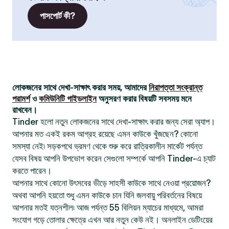
পাসপোর্ট কী?
লোকজনের সাথে দেখা-সাক্ষাৎ করার সময়, আমাদের
নিরাপত্তা সংক্রান্ত
পরামর্শ
ও
কমিউনিটি গাইডলাইন
অনুসরণ করার বিষয়টি সবসময় মনে
রাখবেন।
Tinder হলো নতুন লোকজনের সাথে দেখা-সাক্ষাৎ করার জন্য সেরা অ্যাপ।
আপনার মত একই রকম আগ্রহ রয়েছে এমন কাউকে খুঁজছেন? কোনো
সমস্যা নেই৷ সড়কপথে ভ্রমণ থেকে শুরু করে রাত্রিকালীন মার্কেট পর্যন্ত
যেসব বিষয় আপনি উপভোগ করেন সেগুলো সম্পর্কে আপনি Tinder-এ চ্যাট
করতে পারেন।
আপনার সাথে কোনো উৎসবের ভীড়ে সাহসী কাউকে সাথে নেওয়া প্রয়োজন?
অথবা আপনি হয়তো শুধু এমন কাউকে চান যিনি জলবায়ু পরিবর্তনের বিষয়ে
আপনার মতই যত্নশীল৷ আজ পর্যন্ত 55 বিলিয়ন ম্যাচের মাধ্যমে, আমরা
সংযোগ গড়ে তোলার ক্ষেত্রে এখন আর নতুন কেউ নই। অনলাইন ডেটিংয়ের