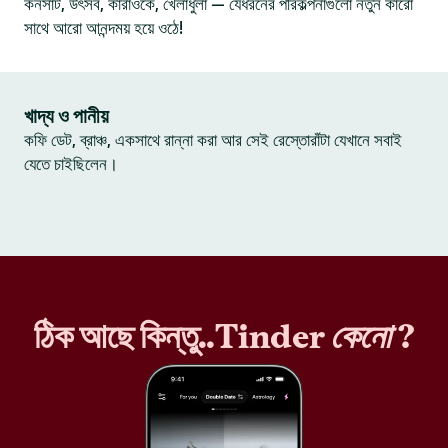
কনসার্ট, উৎসব, কারাওকে, খেলাধুলা — যেধরনের পরিকল্পনাগুলো নতুন কারো
সাথে আরো আনন্দময় হয়ে ওঠে!
খাদ্য ও পানীয়
কফি ডেট, ব্রাঞ্চ, একসাথে রান্না করা আর সেই রেস্তোরাঁটা যেখানে সবাই
যেতে চাইছিলেন।
ঠিক আছে কিন্তু..Tinder
কেনো
?