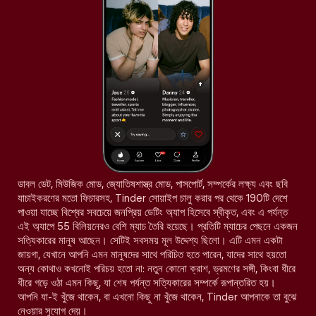
ডাবল ডেট, মিউজিক মোড, জ্যোতিষশাস্ত্র মোড, পাসপোর্ট, সম্পর্কের লক্ষ্য এবং ছবি
যাচাইকরণের মতো ফিচারসহ, Tinder সোয়াইপ চালু করার পর থেকে 190টি দেশে
পাওয়া যাচ্ছে বিশ্বের সবচেয়ে জনপ্রিয় ডেটিং অ্যাপ হিসেবে স্বীকৃত, এবং এ পর্যন্ত
এই অ্যাপে 55 বিলিয়নেরও বেশি ম্যাচ তৈরি হয়েছে। প্রতিটি ম্যাচের পেছনে একজন
সত্যিকারের মানুষ আছেন। সেটিই সবসময় মূল উদ্দেশ্য ছিলো। এটি এমন একটা
জায়গা, যেখানে আপনি এমন মানুষদের সাথে পরিচিত হতে পারেন, যাদের সাথে হয়তো
অন্য কোথাও কখনোই পরিচয় হতো না: নতুন কোনো ক্রাশ, ভ্রমণের সঙ্গী, কিংবা ধীরে
ধীরে গড়ে ওঠা এমন কিছু, যা শেষ পর্যন্ত সত্যিকারের সম্পর্কে রূপান্তরিত হয়।
আপনি যা-ই খুঁজে থাকেন, বা এখনো কিছু না খুঁজে থাকেন, Tinder আপনাকে তা বুঝে
নেওয়ার সুযোগ দেয়।