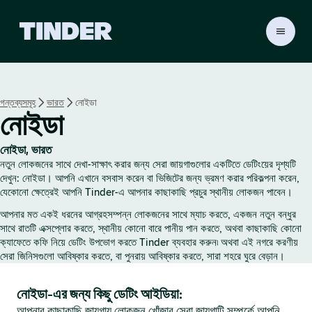
T
i
n
d
e
গন্তব্যসমূহ
ভারত
নোইডা
r
নোইডা
হো
ম
নোইডা, ভারত
নতুন লোকজনের সাথে দেখা-সাক্ষাৎ করার জন্য সেরা জায়গাগুলোর একটিতে ডেটিংয়ের দৃশ্যটি
দেখুন: নোইডা। আপনি এখানে বসবাস করেন বা ভিজিটের জন্য ভ্রমণ করার পরিকল্পনা করেন,
যেকোনো ক্ষেত্রেই আপনি Tinder-এ আপনার কাছাকাছি প্রচুর স্থানীয় লোকজন পাবেন।
আপনার মত একই ধরনের আগ্রহসম্পন্ন লোকজনের সাথে ম্যাচ করতে, একজন নতুন বন্ধুর
সাথে রাতটি এক্সপ্লোর করতে, স্থানীয় কোনো বারে পানীয় পান করতে, অথবা কাছাকাছি কোনো
ক্যাফেতে কফি নিয়ে ডেটিং উপভোগ করতে Tinder ব্যবহার করুন৷ অথবা এই নগরে করণীয়
সেরা জিনিসগুলো আবিষ্কার করতে, বা পুনরায় আবিষ্কার করতে, সারা শহরে ঘুরে বেড়ান।
নোইডা-এর জন্য কিছু ডেটিং আইডিয়া:
আপনার কাছাকাছি জায়গায় লোকজন খোঁজার সেরা জায়গাটি সম্পর্কে আপনি