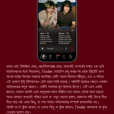
ডাবল ডেট, মিউজিক মোড, জ্যোতিষশাস্ত্র মোড, পাসপোর্ট, সম্পর্কের লক্ষ্য এবং ছবি
যাচাইকরণের মতো ফিচারসহ, Tinder সোয়াইপ চালু করার পর থেকে 190টি দেশে
পাওয়া যাচ্ছে বিশ্বের সবচেয়ে জনপ্রিয় ডেটিং অ্যাপ হিসেবে স্বীকৃত, এবং এ পর্যন্ত
এই অ্যাপে 55 বিলিয়নেরও বেশি ম্যাচ তৈরি হয়েছে। প্রতিটি ম্যাচের পেছনে একজন
সত্যিকারের মানুষ আছেন। সেটিই সবসময় মূল উদ্দেশ্য ছিলো। এটি এমন একটা
জায়গা, যেখানে আপনি এমন মানুষদের সাথে পরিচিত হতে পারেন, যাদের সাথে হয়তো
অন্য কোথাও কখনোই পরিচয় হতো না: নতুন কোনো ক্রাশ, ভ্রমণের সঙ্গী, কিংবা ধীরে
ধীরে গড়ে ওঠা এমন কিছু, যা শেষ পর্যন্ত সত্যিকারের সম্পর্কে রূপান্তরিত হয়।
আপনি যা-ই খুঁজে থাকেন, বা এখনো কিছু না খুঁজে থাকেন, Tinder আপনাকে তা বুঝে
নেওয়ার সুযোগ দেয়।