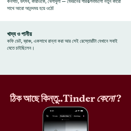
কনসার্ট, উৎসব, কারাওকে, খেলাধুলা — যেধরনের পরিকল্পনাগুলো নতুন কারো
সাথে আরো আনন্দময় হয়ে ওঠে!
খাদ্য ও পানীয়
কফি ডেট, ব্রাঞ্চ, একসাথে রান্না করা আর সেই রেস্তোরাঁটা যেখানে সবাই
যেতে চাইছিলেন।
ঠিক আছে কিন্তু..Tinder
কেনো
?