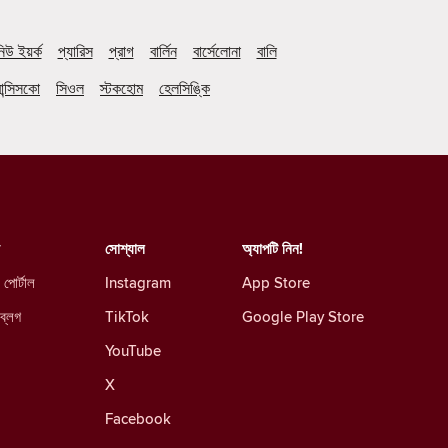
িউ ইয়র্ক
প্যারিস
প্রাগ
বার্লিন
বার্সেলোনা
বালি
ান্সিসকো
সিওল
স্টকহোম
হেলসিঙ্কি
সোশ্যাল
অ্যাপটি নিন!
 পোর্টাল
Instagram
App Store
 ব্লগ
TikTok
Google Play Store
YouTube
X
Facebook