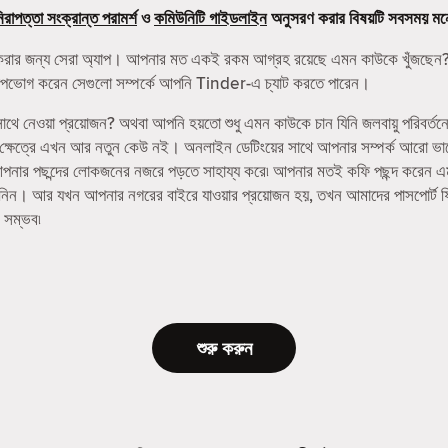
িরাপত্তা সংক্রান্ত পরামর্শ
ও
কমিউনিটি গাইডলাইন
অনুসরণ করার বিষয়টি সবসময় মন
করার জন্য সেরা অ্যাপ। আপনার মত একই রকম আগ্রহ রয়েছে এমন কাউকে খুঁজছেন?
নি উপভোগ করেন সেগুলো সম্পর্কে আপনি Tinder-এ চ্যাট করতে পারেন।
ে নেওয়া প্রয়োজন? অথবা আপনি হয়তো শুধু এমন কাউকে চান যিনি জলবায়ু পরিবর্তন
র ক্ষেত্রে এখন আর নতুন কেউ নই। অনলাইন ডেটিংয়ের সাথে আপনার সম্পর্ক আরো ভ
র পছন্দের লোকজনের নজরে পড়তে সাহায্য করে৷ আপনার মতই কফি পছন্দ করেন এমন বন্
 নিন। আর যখন আপনার নগরের বাইরে যাওয়ার প্রয়োজন হয়, তখন আমাদের পাসপোর্ট 
 সম্ভব৷
শুরু করুন