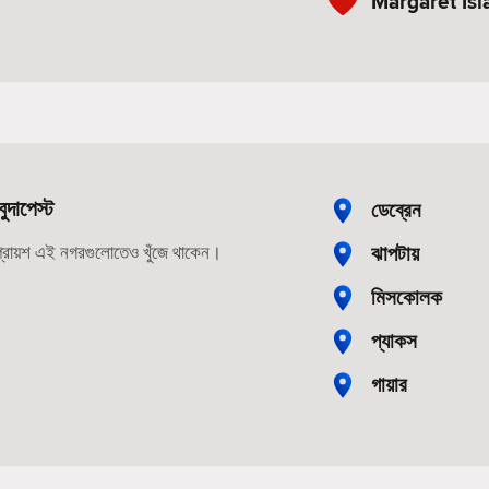
Margaret Isl
দাপেস্ট
ডেব্রেন
ঝাপটায়
 প্রায়শ এই নগরগুলোতেও খুঁজে থাকেন।
মিসকোলক
প্যাকস
গায়ার