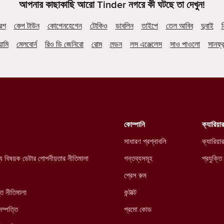
আপনার কাছাকাছি আরো Tinder নগরে কী ঘটছে তা দেখুন!
ারশ
কেপ টাউন
কোপেনহেগেন
টোকিও
ডাবলিন
তাইপে
তেল আবিব
দুবাই
ন
়ামি
মেলবোর্ন
রিও ডি জেনিরো
রোম
লন্ডন
লস এঞ্জেলেস
সাও পাওলো
সানফ্র
কোম্পানি
ক্যারিয়ার
সাধারণ প্রশ্নাবলি
ক্যারিয়ার
্থ্য বিষয়ক ডেটার গোপনীয়তার নীতিমালা
গন্তব্যসমূহ
প্রযুক্তি
প্রেস রুম
্ত নীতিমালা
কন্টাক্ট
সম্পত্তি
প্রমো কোড