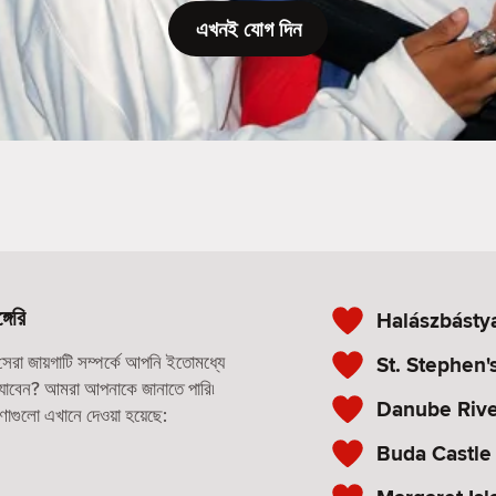
এখনই যোগ দিন
গেরি
Halászbásty
রা জায়গাটি সম্পর্কে আপনি ইতোমধ্যে
St. Stephen's
ে যাবেন? আমরা আপনাকে জানাতে পারি৷
Danube Riv
রণাগুলো এখানে দেওয়া হয়েছে:
Buda Castle