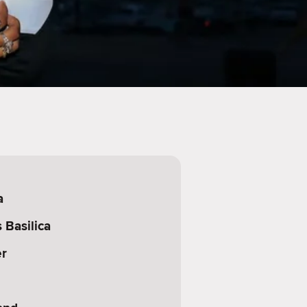
a
 Basilica
er