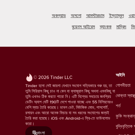
অকল্যান্ড
অসলো
আমস্টারডাম
ইস্তাম্বুল
ওয়
বুয়েনস আইরেস
ব্যাংকক
মাদ্রিদ
মিয
আইনি
© 2026 Tinder LLC
গোপনীয়তা
Tinder হলো সেই জায়গা যেখানে সংযোগ সত্যিকারে শুরু হয়, তা
তুমি সিরিয়াস কিছু চাও না কেন বা ক্যাজুয়াল কিছু অথবা এমনকিছু যা
ভোক্তা স্বাস
তুমি এখনও ঠিক করতে পারো নি। এটি বিশ্বের সবচেয়ে জনপ্রিয়
ডেটিং অ্যাপ যেটি 190টি দেশে পাওয়া যাচ্ছে এবং 55 বিলিয়নেরও
শর্ত
বেশি ম্যাচ তৈরি করেছে। ডাবল ডেট, মিউজিক মোড, পাসপোর্ট,
রসায়ন এবং আরো অনেক ফিচার যা সব ধরনের সংযোগের জন্যই
কুকি সংক্রান
তৈরি করা হয়েছে। iOS এবং Android-এ ফ্রি-তে ডাউনলোড
করো।
বুদ্ধিবৃত্তিক 
বাংলা