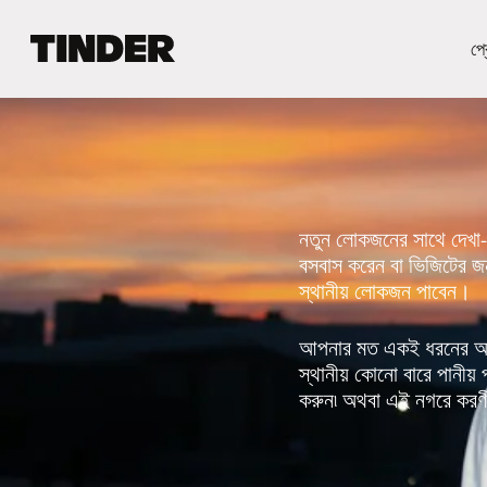
T
প্র
i
n
d
e
r
হো
ম
নতুন লোকজনের সাথে দেখা-সা
বসবাস করেন বা ভিজিটের জ
স্থানীয় লোকজন পাবেন।
আপনার মত একই ধরনের আগ্র
স্থানীয় কোনো বারে পানী
করুন৷ অথবা এই নগরে করণীয