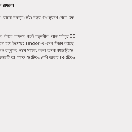
ে রাখবেন।
 কোনো সমস্যা নেই৷ সড়কপথে ভ্রমণ থেকে শুরু
ের বিষয়ে আপনার মতই যত্নশীল৷ আজ পর্যন্ত 55
ালো হয়ে উঠেছে: Tinder-এ এমন ফিচার রয়েছে
ধুদের সাথে সাক্ষাৎ করুন অথবা ব্যাডমিন্টনে
ফিচারটি আপনাকে 40টিরও বেশি ভাষায় 190টিরও