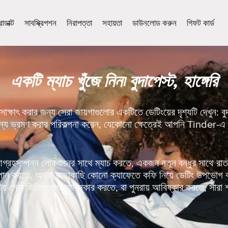
োডাক্ট
সাবস্ক্রিপশন
নিরাপত্তা
সহায়তা
ডাউনলোড করুন
গিফট কার্ড
একটি ম্যাচ খুঁজে নিন৷ বুদাপেস্ট, হাঙ্গেরি
ক্ষাৎ করার জন্য সেরা জায়গাগুলোর একটিতে ডেটিংয়ের দৃশ্যটি দেখুন: 
ন্য ভ্রমণ করার পরিকল্পনা করেন, যেকোনো ক্ষেত্রেই আপনি Tinder-এ 
হসম্পন্ন লোকজনের সাথে ম্যাচ করতে, একজন নতুন বন্ধুর সাথে রাতট
য় পান করতে, অথবা কাছাকাছি কোনো ক্যাফেতে কফি নিয়ে ডেটিং উপভোগ
় সেরা জিনিসগুলো আবিষ্কার করতে, বা পুনরায় আবিষ্কার করতে, সারা শ