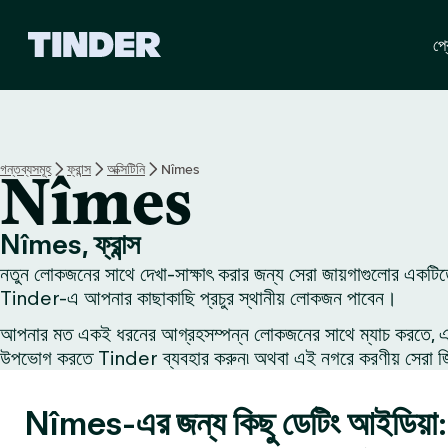
T
প্র
i
n
d
e
r
হো
গন্তব্যসমূহ
ফ্রান্স
অক্সিটিনি
Nîmes
Nîmes
ম
Nîmes, ফ্রান্স
নতুন লোকজনের সাথে দেখা-সাক্ষাৎ করার জন্য সেরা জায়গাগুলোর একটি
Tinder-এ আপনার কাছাকাছি প্রচুর স্থানীয় লোকজন পাবেন।
আপনার মত একই ধরনের আগ্রহসম্পন্ন লোকজনের সাথে ম্যাচ করতে, একজন
উপভোগ করতে Tinder ব্যবহার করুন৷ অথবা এই নগরে করণীয় সেরা জিনি
Nîmes-এর জন্য কিছু ডেটিং আইডিয়া: