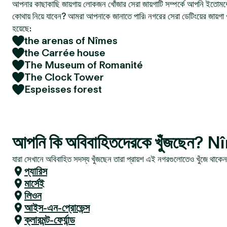
আপনার কাছাকাছি জায়গায় লোকজন খোঁজার সেরা জায়গাটি সম্পর্কে আপনি ইতোমধ্
কোথায় নিয়ে যাবেন? আমরা আপনাকে জানাতে পারি৷ নগরের সেরা ডেটিংয়ের জায়গা 
হয়েছে:
the arenas of Nîmes
the Carrée house
The Museum of Romanité
The Clock Tower
Espeisses forest
আপনি কি অবিবাহিতদেরকে খুঁজছেন? 
যারা সেখানে অবিবাহিত সদস্য খুঁজছেন তারা প্রায়শ এই নগরগুলোতেও খুঁজে থাকে
প্যারিস
মার্সেই
লিওন
আইস-এন-প্রোভেন্স
ক্লারমন্ট-ফের্যান্ড