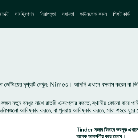
োডাক্ট
সাবস্ক্রিপশন
নিরাপত্তা
সহায়তা
ডাউনলোড করুন
গিফট কার্ড
তে ডেটিংয়ের দৃশ্যটি দেখুন: Nîmes। আপনি এখানে বসবাস করেন বা ভি
 নতুন বন্ধুর সাথে রাতটি এক্সপ্লোর করতে, স্থানীয় কোনো বারে পান
সগুলো আবিষ্কার করতে, বা পুনরায় আবিষ্কার করতে, সারা শহরে ঘুরে 
Tinder মজার ফিচারে ভরপুর৷ এখানে 
অনেক আকর্ষণীয় করে তুলবে।