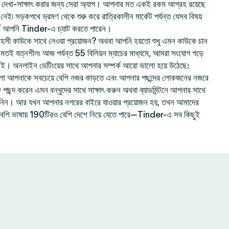
েখা-সাক্ষাৎ করার জন্য সেরা অ্যাপ। আপনার মত একই রকম আগ্রহ রয়েছে
ই৷ সড়কপথে ভ্রমণ থেকে শুরু করে রাত্রিকালীন মার্কেট পর্যন্ত যেসব বিষয়
ে আপনি Tinder-এ চ্যাট করতে পারেন।
হসী কাউকে সাথে নেওয়া প্রয়োজন? অথবা আপনি হয়তো শুধু এমন কাউকে চান
ার মতই যত্নশীল৷ আজ পর্যন্ত 55 বিলিয়ন ম্যাচের মাধ্যমে, আমরা সংযোগ গড়ে
নই। অনলাইন ডেটিংয়ের সাথে আপনার সম্পর্ক আরো ভালো হয়ে উঠেছে:
লো আপনাকে সবচেয়ে বেশি নজর কাড়তে এবং আপনার পছন্দের লোকজনের নজরে
ছন্দ করেন এমন বন্ধুদের সাথে সাক্ষাৎ করুন অথবা ব্যাডমিন্টনে আপনার সাথে
ে নিন। আর যখন আপনার নগরের বাইরে যাওয়ার প্রয়োজন হয়, তখন আমাদের
বেশি ভাষায় 190টিরও বেশি দেশে নিয়ে যেতে পারে—Tinder-এ সব কিছুই