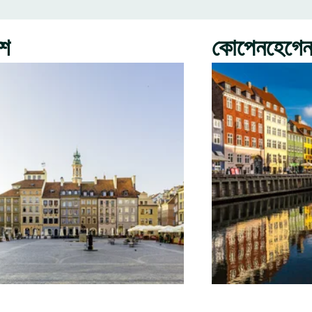
রশ
কোপেনহেগে