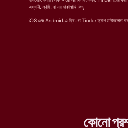
পাসপোর্ট, রসায়ন এবং আরো অনেক ফিচারসহ, Tinder তৈরি করা হ
অস্থায়ী, স্থায়ী, বা এর মাঝামাঝি কিছু।
iOS এবং Android-এ ফ্রি-তে Tinder অ্যাপ ডাউনলোড ক
কোনো প্র