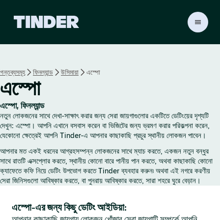
T
i
n
d
e
গন্তব্যসমূহ
ফিনল্যান্ড
উসিমায়া
এস্পো
r
এস্পো
হো
ম
এস্পো, ফিনল্যান্ড
নতুন লোকজনের সাথে দেখা-সাক্ষাৎ করার জন্য সেরা জায়গাগুলোর একটিতে ডেটিংয়ের দৃশ্যটি
দেখুন: এস্পো। আপনি এখানে বসবাস করেন বা ভিজিটের জন্য ভ্রমণ করার পরিকল্পনা করেন,
যেকোনো ক্ষেত্রেই আপনি Tinder-এ আপনার কাছাকাছি প্রচুর স্থানীয় লোকজন পাবেন।
আপনার মত একই ধরনের আগ্রহসম্পন্ন লোকজনের সাথে ম্যাচ করতে, একজন নতুন বন্ধুর
সাথে রাতটি এক্সপ্লোর করতে, স্থানীয় কোনো বারে পানীয় পান করতে, অথবা কাছাকাছি কোনো
ক্যাফেতে কফি নিয়ে ডেটিং উপভোগ করতে Tinder ব্যবহার করুন৷ অথবা এই নগরে করণীয়
সেরা জিনিসগুলো আবিষ্কার করতে, বা পুনরায় আবিষ্কার করতে, সারা শহরে ঘুরে বেড়ান।
এস্পো-এর জন্য কিছু ডেটিং আইডিয়া:
আপনার কাছাকাছি জায়গায় লোকজন খোঁজার সেরা জায়গাটি সম্পর্কে আপনি