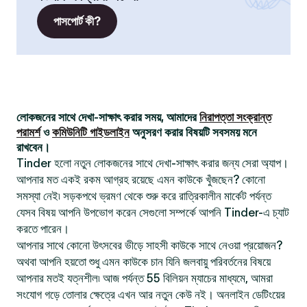
পাসপোর্ট কী?
লোকজনের সাথে দেখা-সাক্ষাৎ করার সময়, আমাদের
নিরাপত্তা সংক্রান্ত
পরামর্শ
ও
কমিউনিটি গাইডলাইন
অনুসরণ করার বিষয়টি সবসময় মনে
রাখবেন।
Tinder হলো নতুন লোকজনের সাথে দেখা-সাক্ষাৎ করার জন্য সেরা অ্যাপ।
আপনার মত একই রকম আগ্রহ রয়েছে এমন কাউকে খুঁজছেন? কোনো
সমস্যা নেই৷ সড়কপথে ভ্রমণ থেকে শুরু করে রাত্রিকালীন মার্কেট পর্যন্ত
যেসব বিষয় আপনি উপভোগ করেন সেগুলো সম্পর্কে আপনি Tinder-এ চ্যাট
করতে পারেন।
আপনার সাথে কোনো উৎসবের ভীড়ে সাহসী কাউকে সাথে নেওয়া প্রয়োজন?
অথবা আপনি হয়তো শুধু এমন কাউকে চান যিনি জলবায়ু পরিবর্তনের বিষয়ে
আপনার মতই যত্নশীল৷ আজ পর্যন্ত 55 বিলিয়ন ম্যাচের মাধ্যমে, আমরা
সংযোগ গড়ে তোলার ক্ষেত্রে এখন আর নতুন কেউ নই। অনলাইন ডেটিংয়ের