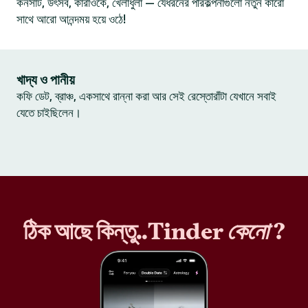
কনসার্ট, উৎসব, কারাওকে, খেলাধুলা — যেধরনের পরিকল্পনাগুলো নতুন কারো
সাথে আরো আনন্দময় হয়ে ওঠে!
খাদ্য ও পানীয়
কফি ডেট, ব্রাঞ্চ, একসাথে রান্না করা আর সেই রেস্তোরাঁটা যেখানে সবাই
যেতে চাইছিলেন।
ঠিক আছে কিন্তু..Tinder
কেনো
?