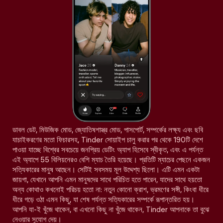
ডাবল ডেট, মিউজিক মোড, জ্যোতিষশাস্ত্র মোড, পাসপোর্ট, সম্পর্কের লক্ষ্য এবং ছবি
যাচাইকরণের মতো ফিচারসহ, Tinder সোয়াইপ চালু করার পর থেকে 190টি দেশে
পাওয়া যাচ্ছে বিশ্বের সবচেয়ে জনপ্রিয় ডেটিং অ্যাপ হিসেবে স্বীকৃত, এবং এ পর্যন্ত
এই অ্যাপে 55 বিলিয়নেরও বেশি ম্যাচ তৈরি হয়েছে। প্রতিটি ম্যাচের পেছনে একজন
সত্যিকারের মানুষ আছেন। সেটিই সবসময় মূল উদ্দেশ্য ছিলো। এটি এমন একটা
জায়গা, যেখানে আপনি এমন মানুষদের সাথে পরিচিত হতে পারেন, যাদের সাথে হয়তো
অন্য কোথাও কখনোই পরিচয় হতো না: নতুন কোনো ক্রাশ, ভ্রমণের সঙ্গী, কিংবা ধীরে
ধীরে গড়ে ওঠা এমন কিছু, যা শেষ পর্যন্ত সত্যিকারের সম্পর্কে রূপান্তরিত হয়।
আপনি যা-ই খুঁজে থাকেন, বা এখনো কিছু না খুঁজে থাকেন, Tinder আপনাকে তা বুঝে
নেওয়ার সুযোগ দেয়।