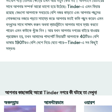
সংযোগ গড়ে তোলার ক্ষেত্রে এখন আর নতুন কেউ নই। অনলাইন ডেটিংয়ের
সাথে আপনার সম্পর্ক আরো ভালো হয়ে উঠেছে: Tinder-এ এমন ফিচার
রয়েছে যেগুলো আপনাকে সবচেয়ে বেশি নজর কাড়তে এবং আপনার পছন্দের
লোকজনের নজরে পড়তে সাহায্য করে৷ আপনার মতই কফি পছন্দ করেন এমন
বন্ধুদের সাথে সাক্ষাৎ করুন অথবা ব্যাডমিন্টনে আপনার সাথে ম্যাচ করতে
পারেন এমন কাউকে খুঁজে নিন। আর যখন আপনার নগরের বাইরে যাওয়ার
প্রয়োজন হয়, তখন আমাদের পাসপোর্ট ফিচারটি আপনাকে 40টিরও বেশি
ভাষায় 190টিরও বেশি দেশে নিয়ে যেতে পারে—Tinder-এ সব কিছুই
সম্ভব৷
আপনার কাছাকাছি আরো Tinder নগরে কী ঘটছে তা দেখুন!
অকল্যান্ড
আমস্টারডাম
ওয়ারশ