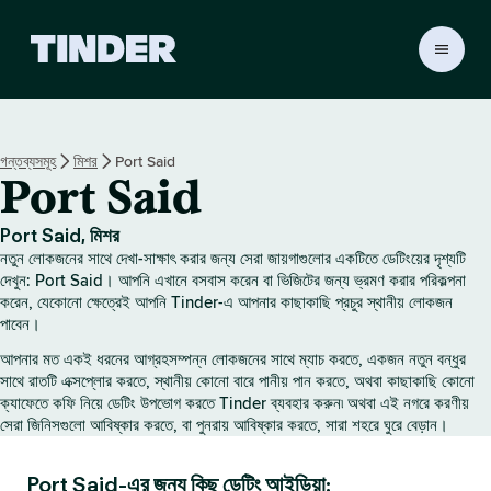
T
i
n
d
e
গন্তব্যসমূহ
মিশর
Port Said
r
Port Said
হো
ম
Port Said, মিশর
নতুন লোকজনের সাথে দেখা-সাক্ষাৎ করার জন্য সেরা জায়গাগুলোর একটিতে ডেটিংয়ের দৃশ্যটি
দেখুন: Port Said। আপনি এখানে বসবাস করেন বা ভিজিটের জন্য ভ্রমণ করার পরিকল্পনা
করেন, যেকোনো ক্ষেত্রেই আপনি Tinder-এ আপনার কাছাকাছি প্রচুর স্থানীয় লোকজন
পাবেন।
আপনার মত একই ধরনের আগ্রহসম্পন্ন লোকজনের সাথে ম্যাচ করতে, একজন নতুন বন্ধুর
সাথে রাতটি এক্সপ্লোর করতে, স্থানীয় কোনো বারে পানীয় পান করতে, অথবা কাছাকাছি কোনো
ক্যাফেতে কফি নিয়ে ডেটিং উপভোগ করতে Tinder ব্যবহার করুন৷ অথবা এই নগরে করণীয়
সেরা জিনিসগুলো আবিষ্কার করতে, বা পুনরায় আবিষ্কার করতে, সারা শহরে ঘুরে বেড়ান।
Port Said-এর জন্য কিছু ডেটিং আইডিয়া: