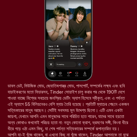
ডাবল ডেট, মিউজিক মোড, জ্যোতিষশাস্ত্র মোড, পাসপোর্ট, সম্পর্কের লক্ষ্য এবং ছবি
যাচাইকরণের মতো ফিচারসহ, Tinder সোয়াইপ চালু করার পর থেকে 190টি দেশে
পাওয়া যাচ্ছে বিশ্বের সবচেয়ে জনপ্রিয় ডেটিং অ্যাপ হিসেবে স্বীকৃত, এবং এ পর্যন্ত
এই অ্যাপে 55 বিলিয়নেরও বেশি ম্যাচ তৈরি হয়েছে। প্রতিটি ম্যাচের পেছনে একজন
সত্যিকারের মানুষ আছেন। সেটিই সবসময় মূল উদ্দেশ্য ছিলো। এটি এমন একটা
জায়গা, যেখানে আপনি এমন মানুষদের সাথে পরিচিত হতে পারেন, যাদের সাথে হয়তো
অন্য কোথাও কখনোই পরিচয় হতো না: নতুন কোনো ক্রাশ, ভ্রমণের সঙ্গী, কিংবা ধীরে
ধীরে গড়ে ওঠা এমন কিছু, যা শেষ পর্যন্ত সত্যিকারের সম্পর্কে রূপান্তরিত হয়।
আপনি যা-ই খুঁজে থাকেন, বা এখনো কিছু না খুঁজে থাকেন, Tinder আপনাকে তা বুঝে