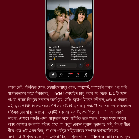
ডাবল ডেট, মিউজিক মোড, জ্যোতিষশাস্ত্র মোড, পাসপোর্ট, সম্পর্কের লক্ষ্য এবং ছবি
যাচাইকরণের মতো ফিচারসহ, Tinder সোয়াইপ চালু করার পর থেকে 190টি দেশে
পাওয়া যাচ্ছে বিশ্বের সবচেয়ে জনপ্রিয় ডেটিং অ্যাপ হিসেবে স্বীকৃত, এবং এ পর্যন্ত
এই অ্যাপে 55 বিলিয়নেরও বেশি ম্যাচ তৈরি হয়েছে। প্রতিটি ম্যাচের পেছনে একজন
সত্যিকারের মানুষ আছেন। সেটিই সবসময় মূল উদ্দেশ্য ছিলো। এটি এমন একটা
জায়গা, যেখানে আপনি এমন মানুষদের সাথে পরিচিত হতে পারেন, যাদের সাথে হয়তো
অন্য কোথাও কখনোই পরিচয় হতো না: নতুন কোনো ক্রাশ, ভ্রমণের সঙ্গী, কিংবা ধীরে
ধীরে গড়ে ওঠা এমন কিছু, যা শেষ পর্যন্ত সত্যিকারের সম্পর্কে রূপান্তরিত হয়।
আপনি যা-ই খুঁজে থাকেন, বা এখনো কিছু না খুঁজে থাকেন, Tinder আপনাকে তা বুঝে