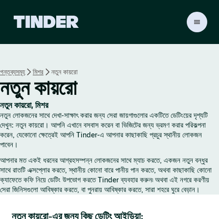
T
i
n
d
e
গন্তব্যসমূহ
মিশর
নতুন কায়রো
r
নতুন কায়রো
হো
ম
নতুন কায়রো, মিশর
নতুন লোকজনের সাথে দেখা-সাক্ষাৎ করার জন্য সেরা জায়গাগুলোর একটিতে ডেটিংয়ের দৃশ্যটি
দেখুন: নতুন কায়রো। আপনি এখানে বসবাস করেন বা ভিজিটের জন্য ভ্রমণ করার পরিকল্পনা
করেন, যেকোনো ক্ষেত্রেই আপনি Tinder-এ আপনার কাছাকাছি প্রচুর স্থানীয় লোকজন
পাবেন।
আপনার মত একই ধরনের আগ্রহসম্পন্ন লোকজনের সাথে ম্যাচ করতে, একজন নতুন বন্ধুর
সাথে রাতটি এক্সপ্লোর করতে, স্থানীয় কোনো বারে পানীয় পান করতে, অথবা কাছাকাছি কোনো
ক্যাফেতে কফি নিয়ে ডেটিং উপভোগ করতে Tinder ব্যবহার করুন৷ অথবা এই নগরে করণীয়
সেরা জিনিসগুলো আবিষ্কার করতে, বা পুনরায় আবিষ্কার করতে, সারা শহরে ঘুরে বেড়ান।
নতুন কায়রো-এর জন্য কিছু ডেটিং আইডিয়া: