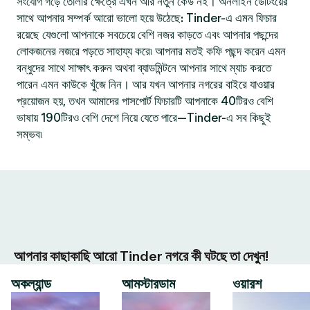
সংযোগ গড়ে তোলার ক্ষেত্রে এখন আর নতুন কেউ নই। অনলাইন ডেটিংয়ের
সাথে আপনার সম্পর্ক আরো ভালো হয়ে উঠেছে: Tinder-এ এমন ফিচার
রয়েছে যেগুলো আপনাকে সবচেয়ে বেশি নজর কাড়তে এবং আপনার পছন্দের
লোকজনের নজরে পড়তে সাহায্য করে৷ আপনার মতই কফি পছন্দ করেন এমন
বন্ধুদের সাথে সাক্ষাৎ করুন অথবা ব্যাডমিন্টনে আপনার সাথে ম্যাচ করতে
পারেন এমন কাউকে খুঁজে নিন। আর যখন আপনার নগরের বাইরে যাওয়ার
প্রয়োজন হয়, তখন আমাদের পাসপোর্ট ফিচারটি আপনাকে 40টিরও বেশি
ভাষায় 190টিরও বেশি দেশে নিয়ে যেতে পারে—Tinder-এ সব কিছুই
সম্ভব৷
আপনার কাছাকাছি আরো Tinder নগরে কী ঘটছে তা দেখুন!
অকল্যান্ড
আমস্টারডাম
ওয়ারশ